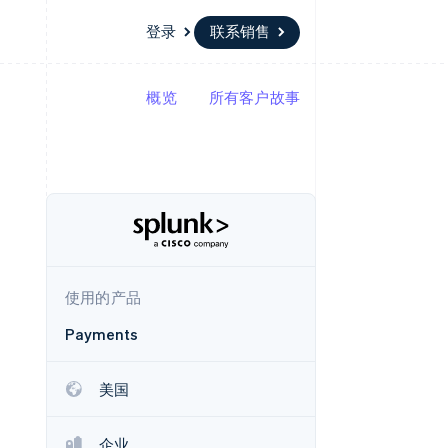
登录
联系销售
概览
所有客户故事
资源
生态系统
联系
场
更多
应用集成
合作伙伴
联系销售
Product roadmap
代码示例
Stripe App Marketplace
成为合作伙伴
了解未来规划
开发者博客
API 状态
Radar
欺诈防范
Atlas
初创企业注册
使用的产品
Climate
碳移除
Payments
美国
企业