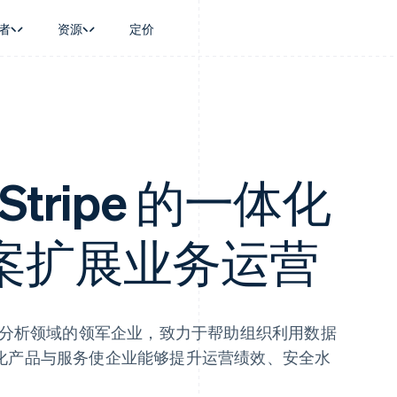
者
资源
定价
景
指南
按行业
公司
资金管理
平台和交易市
商务
持
接受线上付款
AI 企业
产品路线图
Global Payouts
Connect
币
持方案
实施预置结账流程
创作者经济
Sessions 年度大会
向第三方打款
平台支付
务
务
构建平台或交易市场
游戏
招聘
Crypto
金融
管理订阅
酒店、旅游与休闲
资讯中心
 Stripe 的一体化
钱包、稳定币发行和发卡基础设
动化
提供按用量计费
保险
Stripe Press
施
企业
发行稳定币支持的支付卡
媒体与娱乐
支付
通过智能体配置和管理服务
非营利组织
案扩展业务运营
场
专业服务
理
公共部门
零售
化
on
数据分析领域的领军企业，致力于帮助组织利用数据
化产品与服务使企业能够提升运营绩效、安全水