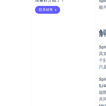
Sp
能
联系销售
Sp
其
个
只
Sp
S/
箱即
共
Vi