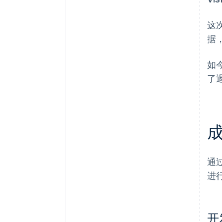
这
据，
如今
了
通过
进
开