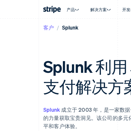
产品
解决方案
开发
客户
Splunk
按企业阶段
文档
学习
按应用场
支持
支付
营收
大型企业
Stripe 文档
博客
智能体
获取支
Payments
Billing
初创企业
API 参考文档
客户案例
加密货
托管支
在线支付
经常性收入
库与 SDK
指南
电子商
专业服
Managed Payments
Metronome
Stripe Apps
嵌入式
Splunk 利用
备案商家解决方案
按用量计费
财务自
Payment links
Subscriptions
全球化
无代码支付
订阅管理
应用内
Checkout
Invoicing
支付解决方
交易市
预构建支付界面
一次性或定期账单
资金管
Elements
Tax
平台
灵活的 UI 组件
销售税和增值税自动
SaaS
Payment methods
Revenue Recogniti
接入 125+ 种支付方式
会计自动化
Splunk
成立于 2003 年，是一家
Terminal
Stripe Sigma
线下支付
自定义报告
的力量获取宝贵洞见。该公司的多元
Authorization Boost
Data Pipeline
支付成功率优化
平和客户体验。
数据同步
Link