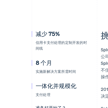
加速结账
减少 75%
信用卡支付处理的定制开发的时
间线
S
公
8 个月
S
不
实施新解决方案所需时间
操
一体化并规模化
20
支付处理
决
准备好开始了？