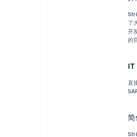
St
了大
开
的
I
直接
SA
简
S