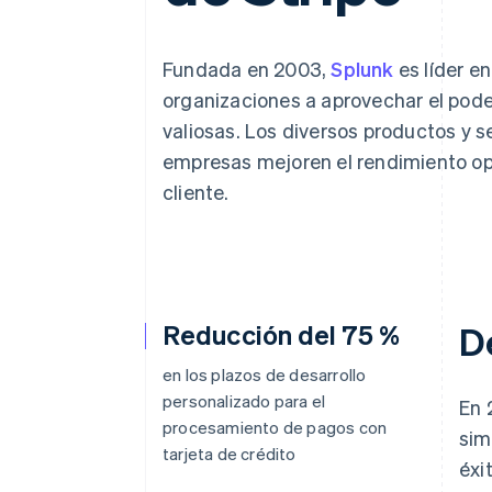
Authorization Boost
Optimizaciones de aceptación
Link
Proceso de compra acelerado
Fundada en 2003,
Splunk
es líder en
Financial Connections
organizaciones a aprovechar el pode
Datos de ctas. financieras
vinculadas
valiosas. Los diversos productos y s
empresas mejoren el rendimiento oper
cliente.
Reducción del 75 %
D
en los plazos de desarrollo
personalizado para el
En 
procesamiento de pagos con
sim
tarjeta de crédito
éxi