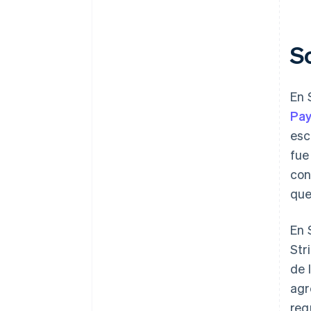
S
En 
Pa
esc
fue
con
que
En 
Str
de 
agr
req