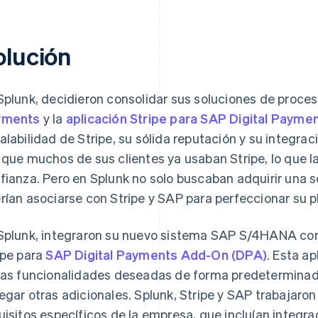
olución
Splunk, decidieron consolidar sus soluciones de proc
yments
y la
aplicación Stripe para SAP Digital Payme
alabilidad de Stripe, su sólida reputación y su integrac
 que muchos de sus clientes ya usaban Stripe, lo que l
fianza. Pero en Splunk no solo buscaban adquirir una s
rían asociarse con Stripe y SAP para perfeccionar su 
Splunk, integraron su nuevo sistema SAP S/4HANA con 
ipe para
SAP Digital Payments Add-On (DPA)
. Esta ap
las funcionalidades deseadas de forma predeterminada 
egar otras adicionales. Splunk, Stripe y SAP trabajaron
uisitos específicos de la empresa, que incluían integra