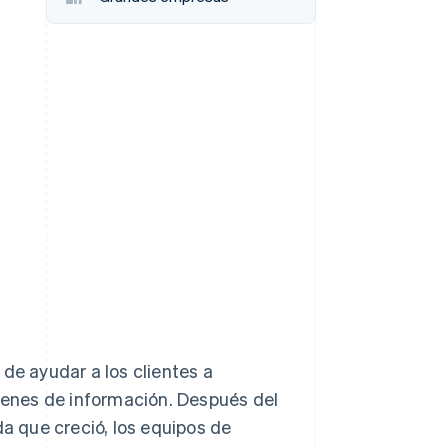
Sesiones de Stripe
2026
Descubre cómo Stripe
construye la
infraestructura
económica para la IA.
Mirar ahora
de ayudar a los clientes a
úmenes de información. Después del
da que creció, los equipos de