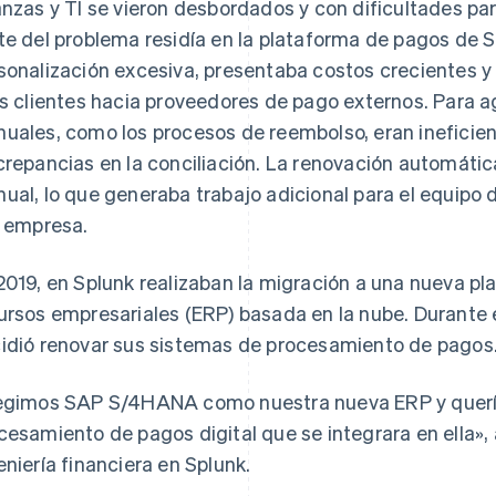
anzas y TI se vieron desbordados y con dificultades pa
te del problema residía en la plataforma de pagos de S
sonalización excesiva, presentaba costos crecientes y
os clientes hacia proveedores de pago externos. Para ag
uales, como los procesos de reembolso, eran ineficie
crepancias en la conciliación. La renovación automátic
ual, lo que generaba trabajo adicional para el equipo
a empresa.
2019, en Splunk realizaban la migración a una nueva pl
ursos empresariales (ERP) basada en la nube. Durante 
idió renovar sus sistemas de procesamiento de pagos
egimos SAP S/4HANA como nuestra nueva ERP y querí
cesamiento de pagos digital que se integrara en ella», a
eniería financiera en Splunk.