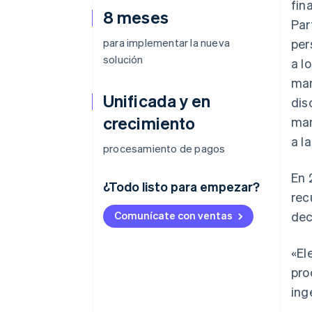
fin
8 meses
Par
para implementar la nueva
per
solución
a l
man
Unificada y en
dis
crecimiento
man
a l
procesamiento de pagos
En 
¿Todo listo para empezar?
rec
Comunícate con ventas
dec
«El
pro
ing