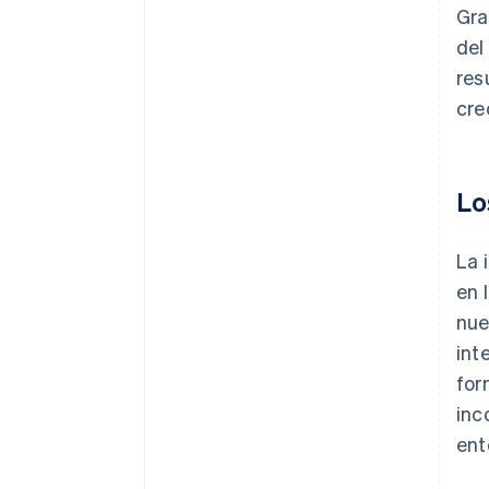
Gra
del
res
cre
Lo
La 
en 
nue
int
for
inc
ent