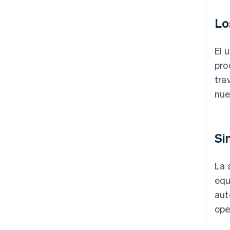
Lo
El 
pro
tra
nue
Si
La 
equ
aut
ope