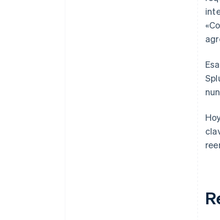
int
«Co
agr
Esa
Spl
nun
Hoy
cla
ree
R