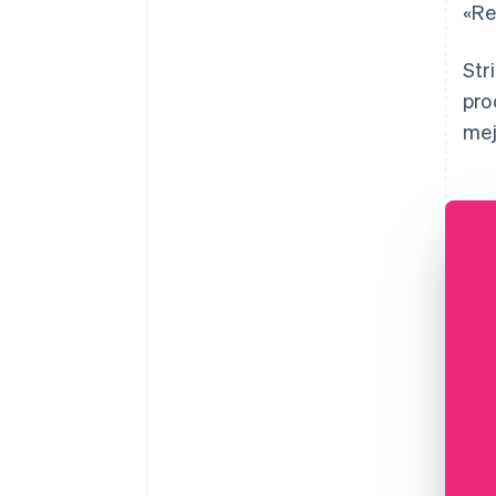
«Re
Str
pro
mej