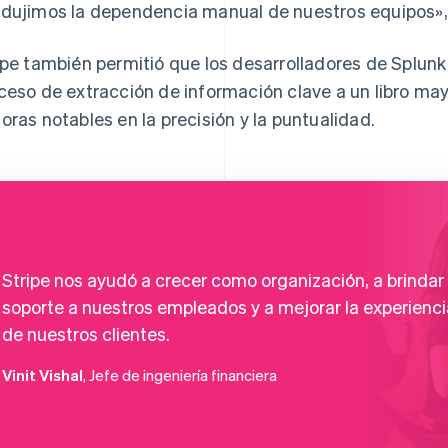
dujimos la dependencia manual de nuestros equipos», 
ipe también permitió que los desarrolladores de Splun
ceso de extracción de información clave a un libro may
oras notables en la precisión y la puntualidad.
Stripe nos ayudó a crecer como organización, a brindar
soporte a nuestros empleados y a mejorar la experienci
de nuestros clientes.
Vinit Vishal
, Jefe de ingeniería financiera