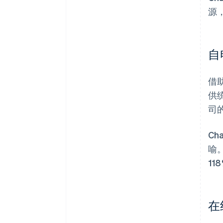
源
自
借助
供
司
C
喻
1
在