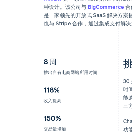
加速结账
种设计。该公司与
BigCommerce
合作
是一家领先的开放式 SaaS 解决方案提供
也与 Stripe 合作，通过集成支
8 周
推出自有电商网站所用时间
3
118%
时
能购
收入提高
三
150%
C
交易量增加
功