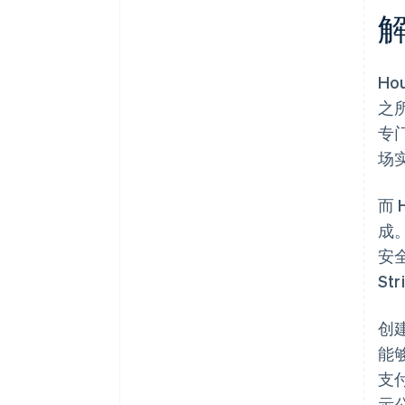
Ho
之所
专
场
而 
成。
安全
St
创建
能
支付
示