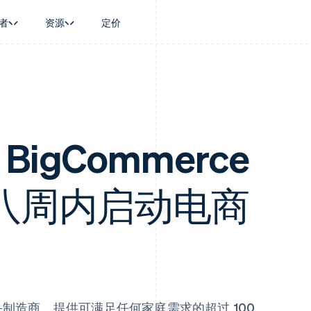
者
资源
定价
景
指南
按行业
公司
资金管理
平台和交易市
商务
持
接受线上付款
AI 企业
产品路线图
Global Payouts
Connect
币
持方案
实施预置结账流程
创作者经济
Sessions 年度大会
向第三方打款
平台支付
务
务
构建平台或交易市场
游戏
招聘
Crypto
金融
管理订阅
酒店、旅游与休闲
资讯中心
 BigCommerce
钱包、稳定币发行和发卡基础设
动化
提供按用量计费
保险
Stripe Press
施
企业
发行稳定币支持的支付卡
媒体与娱乐
支付
通过智能体配置和管理服务
非营利组织
e 在八周内启动电商
场
专业服务
理
公共部门
零售
化
on
制造商，提供可满足任何家庭需求的超过 100