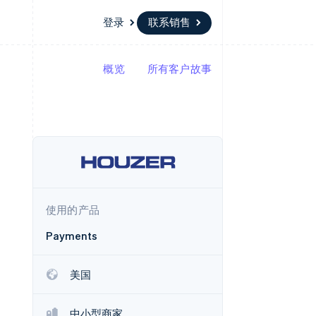
登录
联系销售
概览
所有客户故事
资源
生态系统
联系
场
更多
应用集成
合作伙伴
联系销售
Product roadmap
代码示例
Stripe App Marketplace
成为合作伙伴
了解未来规划
开发者博客
API 状态
Radar
欺诈防范
Atlas
初创企业注册
使用的产品
Climate
碳移除
Payments
美国
中小型商家