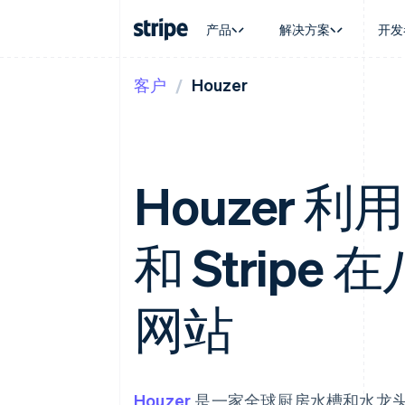
产品
解决方案
开发
客户
Houzer
按企业阶段
文档
学习
按应用场
支持
支付
营收
大型企业
Stripe 文档
博客
智能体
获取支
Payments
Billing
初创企业
API 参考文档
客户案例
加密货
托管支
在线支付
经常性收入
库与 SDK
指南
电子商
专业服
Managed Payments
Metronome
Stripe Apps
嵌入式
Houzer 利用
备案商家解决方案
按用量计费
财务自
Payment links
Subscriptions
全球化
无代码支付
订阅管理
应用内
Checkout
Invoicing
和 Strip
交易市
预构建支付界面
一次性或定期账单
资金管
Elements
Tax
平台
灵活的 UI 组件
销售税和增值税自动
SaaS
支付方式
网站
Revenue Recogniti
支持 125 种以上
会计自动化
Terminal
Stripe Sigma
线下支付
自定义报告
Authorization Boost
Data Pipeline
支付成功率优化
数据同步
Houzer
是一家全球厨房水槽和水龙头
Link