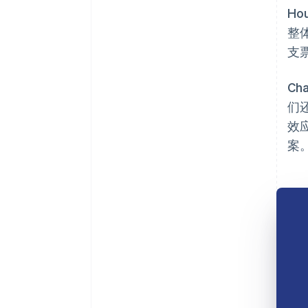
H
整
支
Ch
们还
效
案。