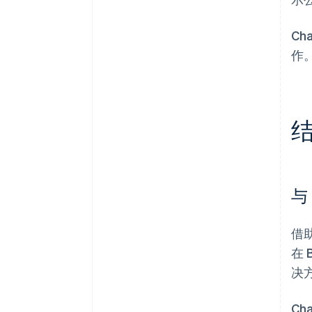
Ch
作。
与
借助
在 
决
C