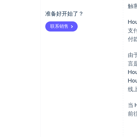
触
准备好开始了？
H
联系销售
支
付
由
言
Ho
H
线
当 
前