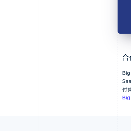
合
B
S
付
Bi