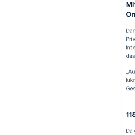
Mi
On
Dan
Pri
Int
das
„Au
luk
Ges
11
Da 