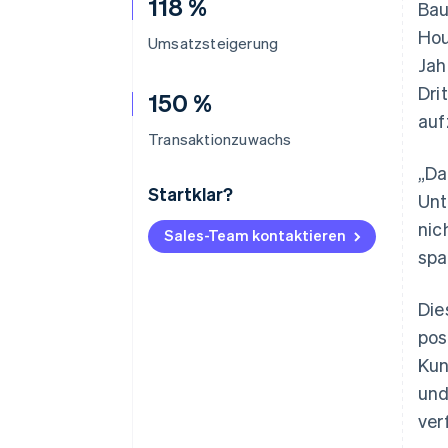
118 %
Bau
Hou
Umsatzsteigerung
Jah
Dri
150 %
auf
Transaktionzuwachs
„Da
Startklar?
Unt
nic
Sales-Team kontaktieren
spa
Die
pos
Kun
und
ver