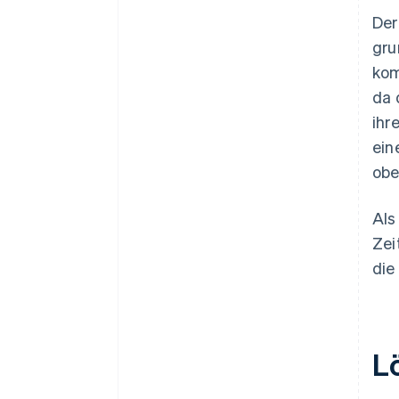
Der
gru
kom
da 
ihr
ein
obe
Als
Zei
die
L