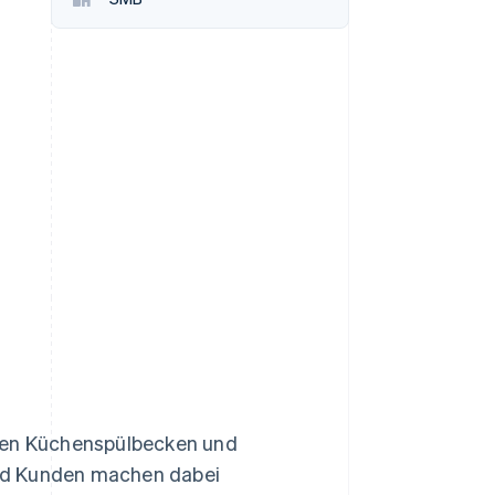
Stripe-Sessions 2026
Erfahren Sie, wie Stripe
Lösungen für die
Wirtschaftsinfrastruktur
für KI aufbaut.
Jetzt ansehen
igen Küchenspülbecken und
und Kunden machen dabei