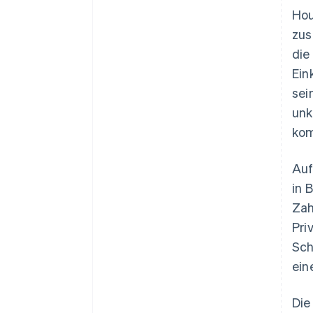
Hou
zus
die
Ein
sei
unk
kom
Auf
in 
Zah
Pri
Sch
ein
Die