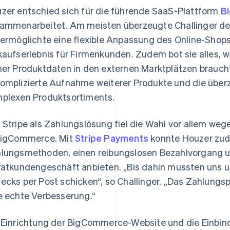
zer entschied sich für die führende SaaS-Plattform
B
ammenarbeitet. Am meisten überzeugte Challinger d
 ermöglichte eine flexible Anpassung des Online-Shops 
kaufserlebnis für Firmenkunden. Zudem bot sie alles, 
ner Produktdaten in den externen Marktplätzen braucht
omplizierte Aufnahme weiterer Produkte und die über
plexen Produktsortiments.
 Stripe als Zahlungslösung fiel die Wahl vor allem we
BigCommerce. Mit
Stripe Payments
konnte Houzer zude
lungsmethoden, einen reibungslosen Bezahlvorgang u
vatkundengeschäft anbieten. „Bis dahin mussten uns
ecks per Post schicken“, so Challinger. „Das Zahlungspo
e echte Verbesserung.“
 Einrichtung der BigCommerce-Website und die Einbi