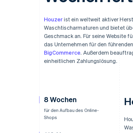
Optimierung der
Datensynchronisier
Autorisierungsraten
Link
Beschleunigter Bezahlvorgang
Houzer
ist ein weltweit aktiver Hers
Financial Connections
Waschtischarmaturen und bietet übe
Verbundene Finanzdaten
Geschmack an. Für seine Website fü
das Unternehmen für den führenden
BigCommerce
. Außerdem beauftrag
einheitlichen Zahlungslösung.
8 Wochen
H
für den Aufbau des Online-
Shops
Hou
Was