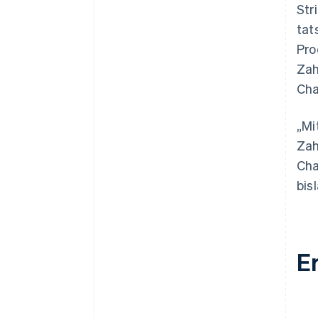
Str
tat
Pro
Zah
Cha
„Mi
Zah
Cha
bis
E