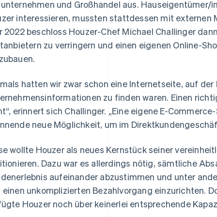
unternehmen und Großhandel aus. Hauseigentümer/inne
zer interessieren, mussten stattdessen mit externen 
r 2022 beschloss Houzer-Chef Michael Challinger dann
ttanbietern zu verringern und einen eigenen Online-Sh
zubauen.
mals hatten wir zwar schon eine Internetseite, auf der
ernehmensinformationen zu finden waren. Einen richt
ht“, erinnert sich Challinger. „Eine eigene E-Commerce-
nnende neue Möglichkeit, um im Direktkundengeschäft
se wollte Houzer als neues Kernstück seiner vereinh
itionieren. Dazu war es allerdings nötig, sämtliche A
denerlebnis aufeinander abzustimmen und unter and
 einen unkomplizierten Bezahlvorgang einzurichten. 
fügte Houzer noch über keinerlei entsprechende Kapaz