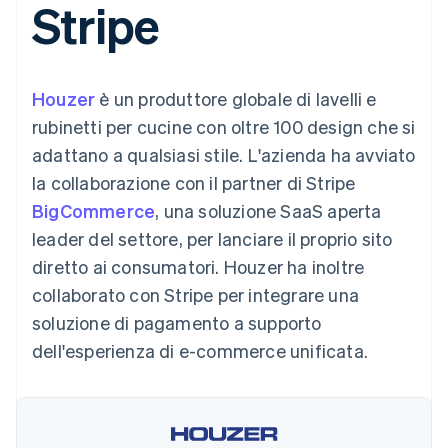
Stripe
utente
Automazione
Gestione del denaro
Gestire gli
flessibile
Metodi di
della contabilità
Roadmap del prodotto
Piattaforme
abbonamenti
pagamento
Stripe Sigma
Conferenza annuale
SaaS
Offrire addebiti in base
Accesso a
Report
Sessions
all'utilizzo
oltre 125
personalizzati
Lavora con noi
Emettere carte
Houzer
è un produttore globale di lavelli e
Terminal
Data Pipeline
Sala stampa
garantite da stablecoin
Pagamenti di
Sincronizzazione
Stripe Press
rubinetti per cucine con oltre 100 design che si
Per settore
persona
dei dati
Esegui il provisioning e
adattano a qualsiasi stile. L'azienda ha avviato
Authorization
gestisci i servizi con gli
Boost
Aziende di IA
agenti
la collaborazione con il partner di Stripe
Accettazione
Creator economy
Recapiti
BigCommerce
ottimizzata
, una soluzione SaaS aperta
Gaming
Link
Ospitalità, viaggi e
Contattaci
leader del settore, per lanciare il proprio sito
Pagamento
tempo libero
Diventa nostro partner
Risorse
Assicurazione
diretto ai consumatori. Houzer ha inoltre
accelerato
Media e
Financial
collaborato con Stripe per integrare una
intrattenimento
Integrazioni app
Connections
Organizzazioni non
Esempi di codice
Conti finanziari
soluzione di pagamento a supporto
profit
Blog per sviluppatori
collegati
dell'esperienza di e-commerce unificata.
Servizi professionali
Stato dell'API
Pubblica
amministrazione
Commercio al dettaglio
Altro
Product roadmap