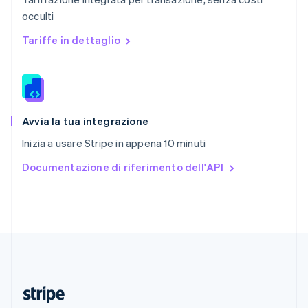
English
occulti
Romania
English
Tariffe in dettaglio
Singapore
English
简体中文
Slovacchia
English
Slovenia
English
Italiano
Avvia la tua integrazione
Spagna
Inizia a usare Stripe in appena 10 minuti
Español
English
Stati Uniti
Documentazione di riferimento dell'API
English
Español
简体中文
Svezia
Svenska
English
Svizzera
Deutsch
Français
Italiano
English
Thailandia
ไทย
English
Ungheria
English