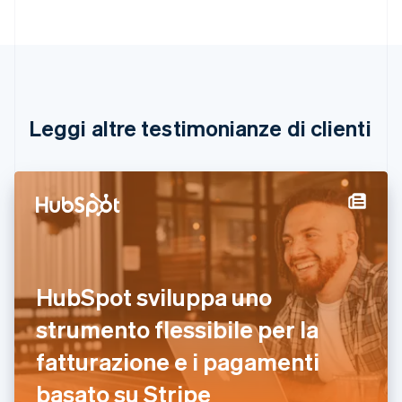
Nederlands
Français
Deutsch
English
Brasile
Português
English
Bulgaria
English
Canada
English
Français
Leggi altre testimonianze di clienti
Cina continentale
简体中文
English
Cipro
English
Croazia
English
Italiano
Danimarca
English
Emirati Arabi Uniti
HubSpot sviluppa uno
English
Estonia
strumento flessibile per la
English
fatturazione e i pagamenti
Finlandia
English
Svenska
basato su Stripe
Francia