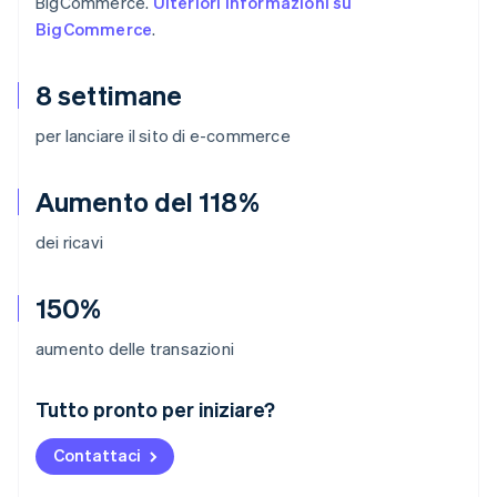
BigCommerce.
Ulteriori informazioni su
BigCommerce
.
8 settimane
per lanciare il sito di e-commerce
Aumento del 118%
dei ricavi
150%
aumento delle transazioni
Australia
Tutto pronto per iniziare?
English
Austria
Contattaci
Deutsch
English
Belgio