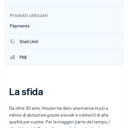
Scopri cosa ti aspetta
Radar
Ecosistema
Prodotti utilizzati
Prevenzione delle frodi
Payments
Partner
Atlas
Stripe App Marketplace
Costituzione di start-up
Climate
Stati Uniti
Rimozione del carbonio
Identity
PMI
Verifica online dell'identità
La sfida
Stripe Sessions 2026
Scopri come Stripe sta costruendo l'infrastruttura economi
Guarda ora
Da oltre 30 anni, Houzer ha dato una marcia in più a
milioni di abitazioni grazie a lavelli e rubinetti di alta
qualità per cucine. Per la maggior parte del tempo, i