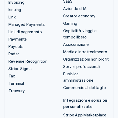
SaaS
Invoicing
Aziende di IA
Issuing
Creator economy
Link
Gaming
Managed Payments
Ospitalità, viaggi e
Link di pagamento
tempo libero
Payments
Assicurazione
Payouts
Media e intrattenimento
Radar
Organizzazioni non profit
Revenue Recognition
Servizi professionali
Stripe Sigma
Pubblica
Tax
amministrazione
Terminal
Commercio al dettaglio
Treasury
Integrazioni e soluzioni
personalizzate
Stripe App Marketplace