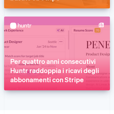
Français
English
Germania
Deutsch
English
Giappone
日本語
English
Gibilterra
English
Grecia
English
India
English
Irlanda
Per quattro anni consecutivi
English
Huntr raddoppia i ricavi degli
Italia
Italiano
English
abbonamenti con Stripe
Lettonia
English
Liechtenstein
Deutsch
English
Lituania
English
Lussemburgo