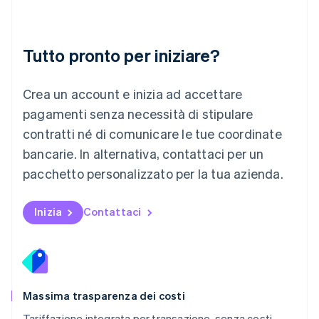
Français
Deutsch
English
Malaysia
English
简体中文
Tutto pronto per iniziare?
Malta
English
Messico
Crea un account e inizia ad accettare
Español
English
Norvegia
pagamenti senza necessità di stipulare
English
contratti né di comunicare le tue coordinate
Nuova Zelanda
bancarie. In alternativa, contattaci per un
English
Paesi Bassi
pacchetto personalizzato per la tua azienda.
Nederlands
English
Polonia
English
Inizia
Contattaci
Portogallo
Português
English
RAS di Hong Kong, Cina
English
简体中文
Regno Unito
English
Massima trasparenza dei costi
Repubblica Ceca
Tariffazione integrata per transazione, senza costi