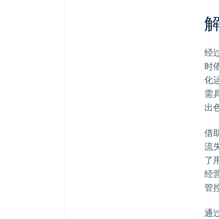
经
时依
化
需
出
借
流
了用
经
管
通过