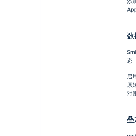
添加
Ap
数
Sm
态
启用
原
对
叠
m