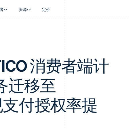
者
资源
定价
景
指南
按行业
公司
资金管理
平台和交易市
商务
持
接受线上付款
AI 企业
产品路线图
Global Payouts
Connect
币
持方案
实施预置结账流程
创作者经济
Sessions 年度大会
向第三方打款
平台支付
务
务
构建平台或交易市场
游戏
招聘
Crypto
金融
管理订阅
酒店、旅游与休闲
资讯中心
yFICO 消费者端计
钱包、稳定币发行和发卡基础设
动化
提供按用量计费
保险
Stripe Press
施
企业
发行稳定币支持的支付卡
媒体与娱乐
支付
通过智能体配置和管理服务
非营利组织
务迁移至
场
专业服务
理
公共部门
零售
化
实现支付授权率提
on