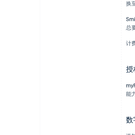
换至
S
总
计
授
my
能
数