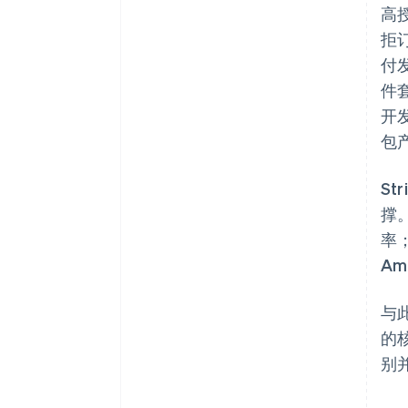
高
拒
付发
件套
开发
包
St
撑
率
Am
与
的
别