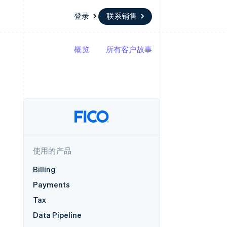
登录
联系销售
概览
所有客户故事
资源
生态系统
联系
场
更多
应用集成
合作伙伴
联系销售
Product roadmap
代码示例
Stripe App Marketplace
成为合作伙伴
了解未来规划
开发者博客
API 状态
Radar
欺诈防范
Atlas
初创企业注册
使用的产品
Climate
碳移除
Billing
Payments
Tax
Data Pipeline