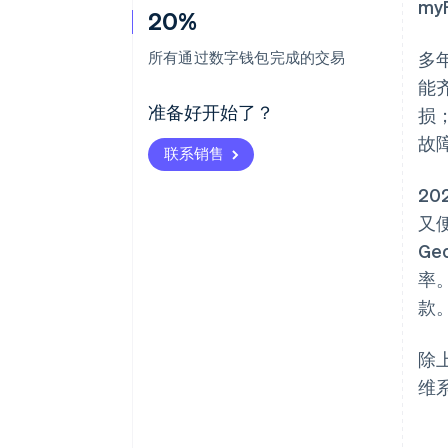
my
20%
所有通过数字钱包完成的交易
多
能
准备好开始了？
损
故
联系销售
2
又
G
率
款。
除
维