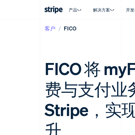
产品
解决方案
开发
客户
FICO
按企业阶段
文档
学习
按应用场
支持
支付
营收
大型企业
Stripe 文档
博客
智能体
获取支
Payments
Billing
初创企业
API 参考文档
客户案例
加密货
托管支
在线支付
经常性收入
库与 SDK
指南
电子商
专业服
Managed Payments
Metronome
Stripe Apps
嵌入式
FICO 将 m
备案商家解决方案
按用量计费
财务自
Payment links
Subscriptions
全球化
无代码支付
订阅管理
应用内
Checkout
Invoicing
费与支付业
交易市
预构建支付界面
一次性或定期账单
资金管
Elements
Tax
平台
灵活的 UI 组件
销售税和增值税自动
SaaS
Payment methods
Stripe，
Revenue Recogniti
接入 125+ 种支付方式
会计自动化
Terminal
Stripe Sigma
线下支付
自定义报告
升
Authorization Boost
Data Pipeline
支付成功率优化
数据同步
Link