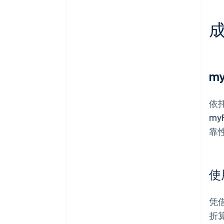
m
依托
my
靠
使
凭借
折