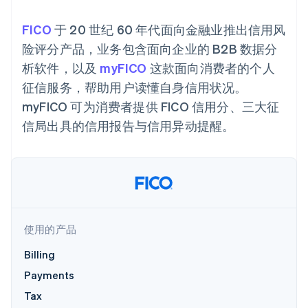
Boost
Stripe Sigma
产品路线图
SaaS
支付成功率优
自定义报告
Sessions 年度大会
FICO
化
于 20 世纪 60 年代面向金融业推出信用风
Data Pipeline
招聘
数据同步
Link
资讯中心
险评分产品，业务包含面向企业的 B2B 数据分
加速结账
资源
Stripe Press
析软件，以及
按行业
myFICO
这款面向消费者的个人
应用集成
征信服务，帮助用户读懂自身信用状况。
AI 企业
代码示例
myFICO 可为消费者提供 FICO 信用分、三大征
创作者经济
开发者博客
联系
更多
游戏
API 状态
信局出具的信用报告与信用异动提醒。
Product roadmap
酒店、旅游与休闲
联系销售
了解未来规划
保险
成为合作伙伴
媒体与娱乐
Radar
非营利组织
欺诈防范
专业服务
Atlas
公共部门
初创企业注册
零售
Climate
使用的产品
碳移除
Billing
生态系统
Payments
合作伙伴
Tax
Stripe App Marketplace