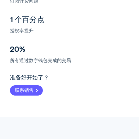
订阅计费问题
1 个百分点
授权率提升
20%
阿联酋
English
所有通过数字钱包完成的交易
爱尔兰
English
爱沙尼亚
准备好开始了？
English
奥地利
联系销售
Deutsch
English
澳大利亚
English
巴西
Português
English
保加利亚
English
比利时