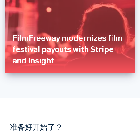
English
列支敦士登
Deutsch
English
卢森堡
Français
Deutsch
English
罗马尼亚
FilmFreeway modernizes film
English
festival payouts with Stripe
马尔他
English
and Insight
马来西亚
English
简体中文
美国
English
Español
简体中文
墨西哥
Español
English
挪威
English
葡萄牙
Português
English
准备好开始了？
日本
日本語
English
瑞典