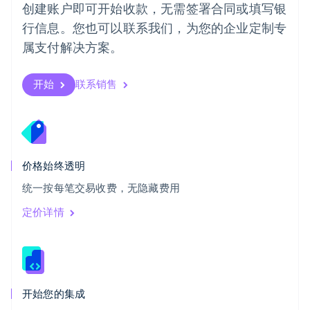
创建账户即可开始收款，无需签署合同或填写银
Svenska
English
瑞士
行信息。您也可以联系我们，为您的企业定制专
Deutsch
Français
Italiano
English
属支付解决方案。
塞浦路斯
English
斯洛伐克
开始
联系销售
English
斯洛文尼亚
English
Italiano
泰国
ไทย
English
希腊
价格始终透明
English
统一按每笔交易收费，无隐藏费用
西班牙
Español
English
定价详情
新加坡
English
简体中文
新西兰
English
匈牙利
English
开始您的集成
意大利