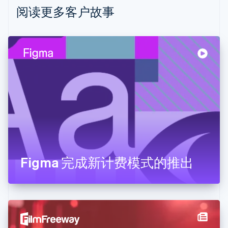
Nederlands
Français
Deutsch
English
阅读更多客户故事
波兰
English
丹麦
English
德国
Deutsch
English
法国
Français
English
芬兰
English
Svenska
荷兰
Nederlands
English
加拿大
English
Français
Figma 完成新计费模式的推出
捷克
English
克罗地亚
English
Italiano
拉脱维亚
English
立陶宛