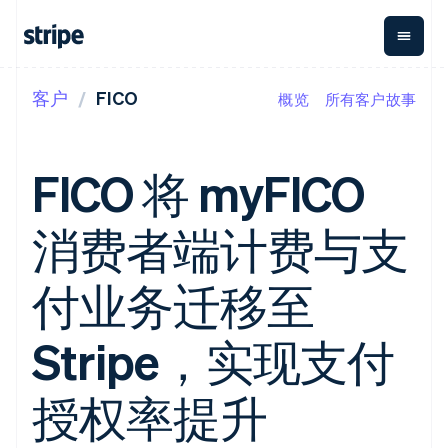
客户
FICO
概览
所有客户故事
按企业阶段
文档
学习
支付
营收
资金管
平台
理
易市
大型企业
Stripe 文档
博客
Payments
Billing
初创企业
API 参考文档
客户案例
FICO 将 myFICO
在线支付
经常性收入
Global
Conn
库与 SDK
指南
Payment links
Metronome
Payouts
Stripe Apps
按用量计费
平台
消费者端计费与支
无代码支付
Subscriptions
向第三
按应用场景
Checkout
方打款
支持
预构建支付界
订阅管理
Crypto
指南
智能体商务
付业务迁移至
面
Invoicing
钱包、
加密货币
获取支持
一次性或定期
Elements
稳定币
电子商务
接受线上付款
托管支持方案
灵活的 UI 组件
账单
发行和
嵌入式金融
实施预置结账流程
专业服务
Stripe，实现支付
支付方式
Tax
发卡基
财务自动化
构建平台或交易市场
支持 125 种以
销售税和增值
础设施
全球化企业
管理订阅
上
税自动化
应用内支付
提供按用量计费
授权率提升
Terminal
Revenue
交易市场
发行稳定币支持的支付卡
线下支付
Recognition
公司
资金管理
通过智能体配置和管理服
会计自动化
Authorization
平台
务