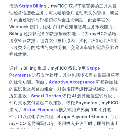
借助
Stripe Billing
，myFICO 获得了更完善的工具来管
理经常性营收业务，可大幅加强对被动流失的管控。研发
人员通过测试时钟模拟订阅全生命周期，配合丰富的
Webhook 接口，优化了用户通知推送与业务报表能力。
Billing 还搭载完备的数据报表功能，助力 myFICO 清晰
洞察经营数据：包含支付被拒原因、预付卡/借记卡/信用
卡各类支付的成功与失败明细、交易速率管控记录及欺诈
拦截数据。
通过与 Billing 集成，myFICO 得以使用
Stripe
Payments
进行支付处理，其中包括多项旨在提高授权率
的优化功能。例如，
Adaptive Acceptance
可筛选最优
的重试报文与路由组合，对误拒订单进行重试回款，挽回
流失营收；
Smart Retries
依托 AI 测算最佳重试时段，
针对失败支付发起二次扣款。依托 Payments，myFICO
接入了
Stripe Elements
嵌入式用户界面 (UI) 组件套
件，用以优化结账流程。Stripe Payment Element 可让
myFICO 无需编写代码、不用投入开发工时，即可快速上