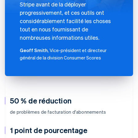
Stripe avant de la déployer
progressivement, et ces outils ont
considérablement facilité les choses
tout en nous fournissant de
nombreuses informations utiles.
Geoff Smith
, Vice-président et directeur
général de la division Consumer Scores
50 % de réduction
de problèmes de facturation d'abonnements
1 point de pourcentage