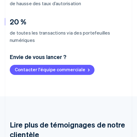
de hausse des taux d’autorisation
20 %
de toutes les transactions via des portefeuilles
numériques
Envie de vous lancer ?
Contacter l'équipe commerciale
Allemagne
Deutsch
English
Australie
English
Autriche
Deutsch
English
Belgique
Nederlands
Français
Deutsch
English
Brésil
Lire plus de témoignages de notre
Português
English
clientèle
Bulgarie