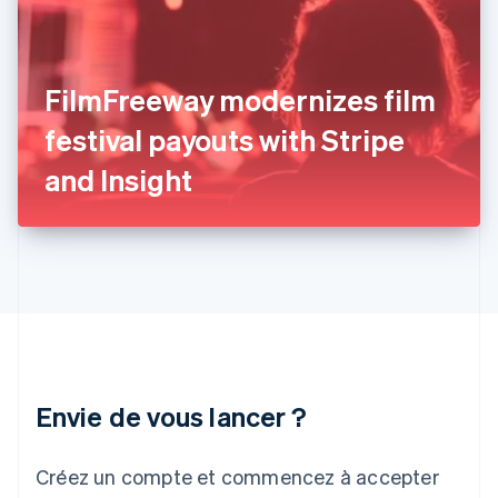
Français
English
Gibraltar
English
Grèce
FilmFreeway modernizes film
English
Hongrie
festival payouts with Stripe
English
Inde
and Insight
English
Irlande
English
Italie
Italiano
English
Japon
日本語
English
Lettonie
English
Liechtenstein
Envie de vous lancer ?
Deutsch
English
Lituanie
English
Créez un compte et commencez à accepter
Luxembourg