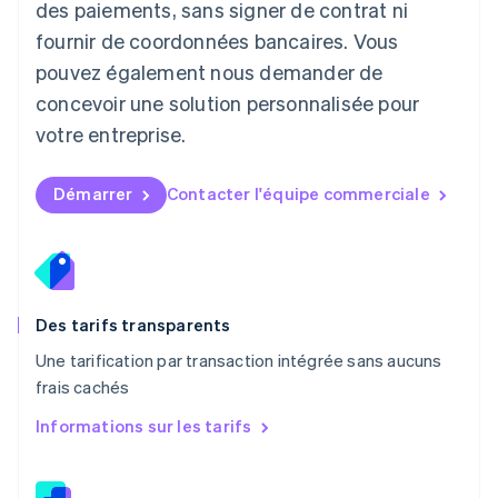
des paiements, sans signer de contrat ni
Français
Deutsch
English
Malaisie
fournir de coordonnées bancaires. Vous
English
简体中文
pouvez également nous demander de
Malte
concevoir une solution personnalisée pour
English
Mexique
votre entreprise.
Español
English
Norvège
English
Démarrer
Contacter l'équipe commerciale
Nouvelle-Zélande
English
Pays-Bas
Nederlands
English
Pologne
English
Des tarifs transparents
Portugal
Une tarification par transaction intégrée sans aucuns
Português
English
frais cachés
R.A.S. de Hong Kong, Chine
English
简体中文
Informations sur les tarifs
République tchèque
English
Roumanie