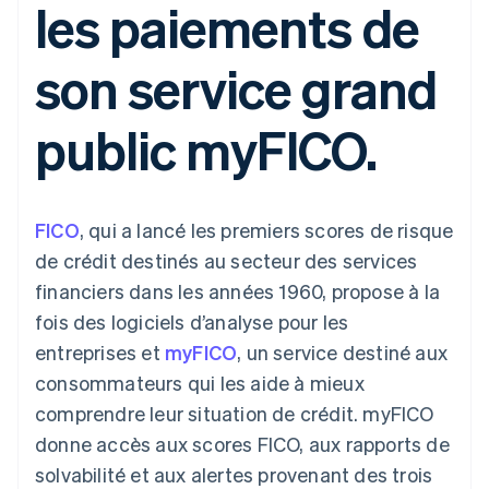
les paiements de
UI flexibles
Recognition
l’application
Gérer des
Moyens de
Comptabilité
Entreprise
Marketplaces
abonnements
paiement
automatisée
Gestion financière
Proposer une
son service grand
Accès à plus
Stripe Sigma
Roadmap produit
Plateformes
facturation à l'usage
de 125
Rapports
Sessions : conférence
SaaS
Émettre des cartes
Terminal
personnalisés
annuelle
bancaires adossées à
public myFICO.
Paiements en
Data Pipeline
Carrières
des stablecoins
personne
Synchronisation
Communiqués de
Fournir et gérer des
Authorization
des données
presse
services avec des
Par secteur
Boost
Stripe Press
agents
Acceptation
FICO
optimisée
, qui a lancé les premiers scores de risque
Entreprises d'IA
Link
Économie des
de crédit destinés au secteur des services
Paiements
créateurs
Contact
Ressources
Jeux
financiers dans les années 1960, propose à la
accélérés
Hôtellerie, voyages et
Financial
Contacter notre équipe
fois des logiciels d’analyse pour les
loisirs
Intégrations
Connections
Assurance
d'applications
Comptes
entreprises et
myFICO
, un service destiné aux
Devenir partenaire
Médias et
Exemples de code
financiers
consommateurs qui les aide à mieux
divertissements
Blog des développeurs
associés
Organisations à but
comprendre leur situation de crédit. myFICO
non lucratif
État de l'API
donne accès aux scores FICO, aux rapports de
Services aux
Plus
entreprises
solvabilité et aux alertes provenant des trois
Product roadmap
Secteur public