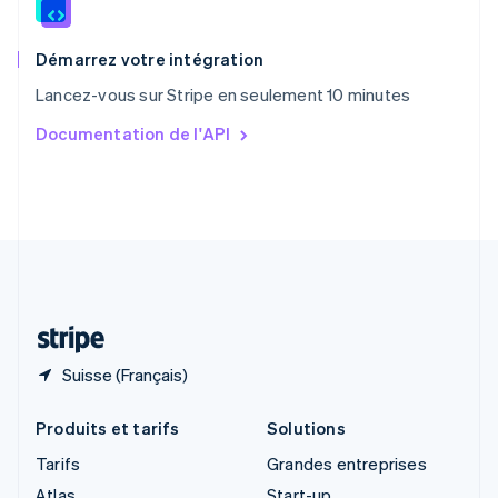
English
Royaume-Uni
English
Démarrez votre intégration
Singapour
Lancez-vous sur Stripe en seulement 10 minutes
English
简体中文
Slovaquie
Documentation de l'API
English
Slovénie
English
Italiano
Suède
Svenska
English
Suisse
Deutsch
Français
Italiano
English
Thaïlande
ไทย
English
Suisse (Français)
Produits et tarifs
Solutions
Tarifs
Grandes entreprises
Atlas
Start-up