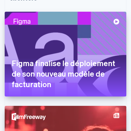
English
Canada
English
Français
Chine continentale
简体中文
English
Chypre
English
Croatie
English
Italiano
Danemark
Figma finalise le déploiement
English
Émirats arabes unis
de son nouveau modèle de
English
Espagne
facturation
Español
English
Estonie
English
États-Unis
English
Español
简体中文
Finlande
English
Svenska
France