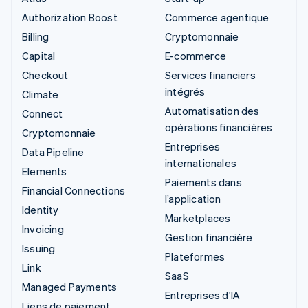
Authorization Boost
Commerce agentique
Billing
Cryptomonnaie
Capital
E-commerce
Checkout
Services financiers
intégrés
Climate
Automatisation des
Connect
opérations financières
Cryptomonnaie
Entreprises
Data Pipeline
internationales
Elements
Paiements dans
Financial Connections
l’application
Identity
Marketplaces
Invoicing
Gestion financière
Issuing
Plateformes
Link
SaaS
Managed Payments
Entreprises d'IA
Liens de paiement