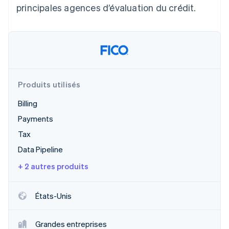
principales agences d’évaluation du crédit.
Découvrez les prochaines évolutions
Commerce en ligne
Radar
Prévention de la fraude
Écosystème
Atlas
Constitution de start-up
Partenaires
Climate
Stripe App Marketplace
Élimination du carbone
Produits utilisés
Identity
Billing
Vérification de l'identité
Payments
Tax
Data Pipeline
+ 2 autres produits
Stripe Sessions 2026
Découvrez comment Stripe construit l’infrastructure écono
Regarder la vidéo
États-Unis
Grandes entreprises