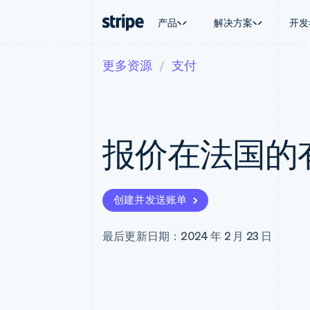
产品
解决方案
开发
更多资源
支付
按企业阶段
文档
学习
按应用场
支持
支付
营收
大型企业
Stripe 文档
博客
智能体
获取支
Payments
Billing
初创企业
API 参考文档
客户案例
加密货
托管支
在线支付
经常性收入
库与 SDK
指南
电子商
专业服
Payment links
Metronome
Stripe Apps
报价在法国的
嵌入式
无代码支付
按用量计费
财务自
Checkout
Subscriptions
全球化
预构建支付界面
订阅管理
应用内
Elements
Invoicing
交易市
灵活的 UI 组件
一次性或定期账单
创建并发送账单
资金管
支付方式
Tax
平台
支持 125 种以上
销售税和增值税自动
SaaS
Terminal
Revenue Recogniti
最后更新日期：2024 年 2 月 23 日
线下支付
会计自动化
Authorization Boost
Stripe Sigma
支付成功率优化
自定义报告
Link
Data Pipeline
加速结账
数据同步