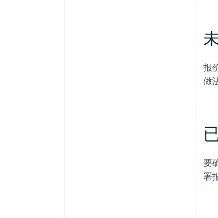
报
做
要
署