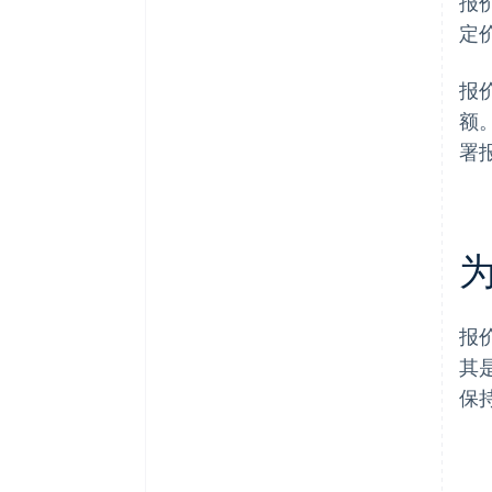
报
定
报
额
署
报
其
保