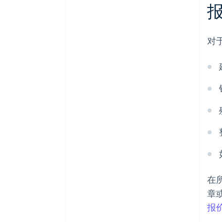
对
在
章
报