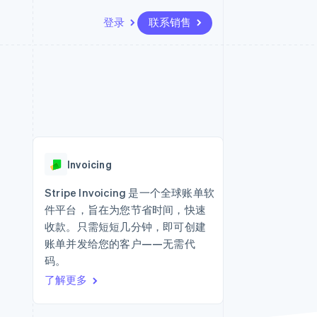
登录
联系销售
资源
生态系统
联系
场
更多
应用集成
合作伙伴
联系销售
Product roadmap
代码示例
Stripe App Marketplace
成为合作伙伴
了解未来规划
开发者博客
API 状态
Radar
欺诈防范
Invoicing
Atlas
初创企业注册
Stripe Invoicing 是一个全球账单软
件平台，旨在为您节省时间，快速
Climate
碳移除
收款。只需短短几分钟，即可创建
账单并发给您的客户——无需代
码。
了解更多