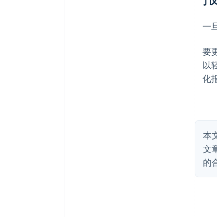
一
要
以
化
本
文
的