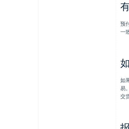
预
一
如
易
交