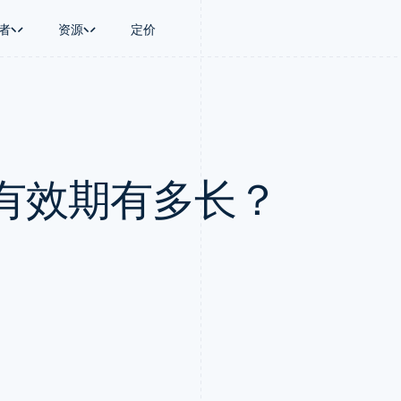
者
资源
定价
景
指南
按行业
公司
资金管理
平台和交易市
商务
持
接受线上付款
AI 企业
产品路线图
Global Payouts
Connect
币
持方案
实施预置结账流程
创作者经济
Sessions 年度大会
向第三方打款
平台支付
务
务
构建平台或交易市场
游戏
招聘
Crypto
有效期有多长？
金融
管理订阅
酒店、旅游与休闲
资讯中心
钱包、稳定币发行和发卡基础设
动化
提供按用量计费
保险
Stripe Press
施
企业
发行稳定币支持的支付卡
媒体与娱乐
支付
通过智能体配置和管理服务
非营利组织
场
专业服务
理
公共部门
零售
化
on