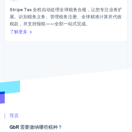
Authorization
Stripe Sigma
产品路线图
SaaS
Boost
自定义报告
Sessions 年度大会
Stripe Tax 全程自动处理全球税务合规，让您专注业务扩
支付成功率优
Data Pipeline
招聘
展。识别税务义务、管理税务注册、全球精准计算并代收
化
数据同步
资讯中心
Link
资源
税款，并支持报税——全部一站式完成。
Stripe Press
加速结账
按行业
了解更多
应用集成
AI 企业
代码示例
创作者经济
开发者博客
联系
游戏
API 状态
更多
酒店、旅游与休闲
联系销售
Product roadmap
保险
成为合作伙伴
了解未来规划
媒体与娱乐
非营利组织
Radar
专业服务
欺诈防范
公共部门
Atlas
零售
初创企业注册
Climate
碳移除
生态系统
导言
合作伙伴
GbR 需要缴纳哪些税种？
Stripe App Marketplace