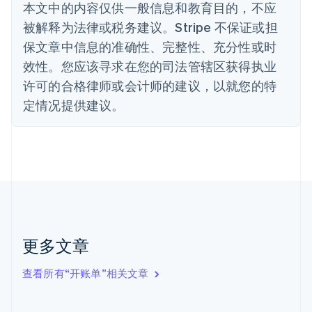
本文中的内容仅供一般信息和教育目的，不应
波兰
被解释为法律或税务建议。Stripe 不保证或担
English
丹麦
保文章中信息的准确性、完整性、充分性或时
English
效性。您应该寻求在您的司法管辖区获得执业
德国
Deutsch
English
许可的合格律师或会计师的建议，以就您的特
法国
定情况提供建议。
Français
English
芬兰
English
Svenska
荷兰
Nederlands
English
加拿大
English
Français
捷克
English
克罗地亚
更多文章
English
Italiano
拉脱维亚
查看所有“开账单”相关文章
English
立陶宛
English