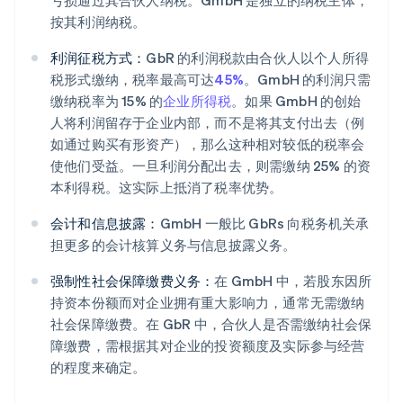
亏损通过其合伙人纳税。GmbH 是独立的纳税主体，
按其利润纳税。
利润征税方式：
GbR 的利润税款由合伙人以个人所得
税形式缴纳，税率最高可达
45%
。GmbH 的利润只需
缴纳税率为 15% 的
企业所得税
。如果 GmbH 的创始
人将利润留存于企业内部，而不是将其支付出去（例
如通过购买有形资产），那么这种相对较低的税率会
使他们受益。一旦利润分配出去，则需缴纳 25% 的资
本利得税。这实际上抵消了税率优势。
会计和信息披露：
GmbH 一般比 GbRs 向税务机关承
担更多的会计核算义务与信息披露义务。
强制性社会保障缴费义务：
在 GmbH 中，若股东因所
持资本份额而对企业拥有重大影响力，通常无需缴纳
社会保障缴费。在 GbR 中，合伙人是否需缴纳社会保
障缴费，需根据其对企业的投资额度及实际参与经营
的程度来确定。