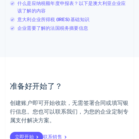
什么是应纳税额年度申报表？以下是澳大利亚企业应
列支敦士登
该了解的内容
Deutsch
English
卢森堡
意大利企业所得税 (IRES) 基础知识
Français
Deutsch
English
企业需要了解的法国税务摘要信息
罗马尼亚
English
马尔他
English
马来西亚
English
简体中文
美国
English
Español
简体中文
墨西哥
准备好开始了？
Español
English
挪威
English
创建账户即可开始收款，无需签署合同或填写银
葡萄牙
行信息。您也可以联系我们，为您的企业定制专
Português
English
日本
属支付解决方案。
日本語
English
瑞典
立即开始
联系销售
Svenska
English