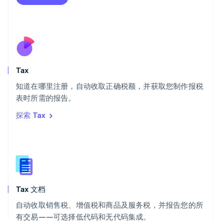
瑞士
Deutsch
Français
Italiano
English
塞浦路斯
English
斯洛伐克
English
斯洛文尼亚
Tax
English
Italiano
知道在哪里注册，自动收取正确税额，并获取您制作报税
泰国
ไทย
English
表时所需的报告。
希腊
探索 Tax
English
西班牙
Español
English
新加坡
English
简体中文
新西兰
English
Tax 文档
匈牙利
English
自动收取销售税、增值税和商品及服务税，并报告您的所
意大利
有交易——可选择低代码和无代码集成。
Italiano
English