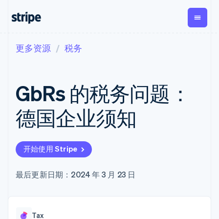
更多资源
税务
按企业阶段
文档
学习
支付
营收
资金管
平台
理
易市
大型企业
Stripe 文档
博客
Payments
Billing
初创企业
API 参考文档
客户案例
GbRs 的税务问题：
在线支付
经常性收入
Global
Conn
库与 SDK
指南
Payment links
Metronome
Payouts
Stripe Apps
按用量计费
平台
德国企业须知
无代码支付
Subscriptions
向第三
按应用场景
Checkout
方打款
支持
预构建支付界
订阅管理
Crypto
指南
智能体商务
面
Invoicing
钱包、
加密货币
获取支持
一次性或定期
Elements
开始使用 Stripe
稳定币
电子商务
接受线上付款
托管支持方案
灵活的 UI 组件
账单
发行和
嵌入式金融
实施预置结账流程
专业服务
Payment
Tax
发卡基
财务自动化
构建平台或交易市场
最后更新日期：2024 年 3 月 23 日
methods
销售税和增值
础设施
全球化企业
管理订阅
接入 125+ 种支
税自动化
应用内支付
提供按用量计费
付方式
Revenue
交易市场
发行稳定币支持的支付卡
Terminal
Recognition
公司
资金管理
通过智能体配置和管理服
线下支付
会计自动化
Tax
平台
务