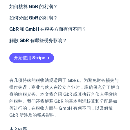
所得税
如何核算 GbR 的利润？
Stripe Sessions 2026
了解 Stripe 如何为 AI 构建经济基础设施。
增值税(VAT)
什么是现金收付制会计？
如何分配 GbR 的利润？
立即观看
营业税
什么是比较资产负债表？
GbR 和 GmbH 在税务方面有何不同？
雇佣税
解散 GbR 有哪些税务影响？
房地产转让税
开始使用 Stripe
有几项特殊的税收法规适用于 GbRs。为避免财务损失与
操作失误，商业合伙人在设立企业时，应确保充分了解自
身的纳税义务。本文将介绍 GbR 或其执行合伙人需缴纳
的税种。我们还将解释 GbR 的基本利润核算和分配是如
何进行的，在税收方面与 GmbH 有何不同，以及解散
GbR 所涉及的税务影响。
本文内容