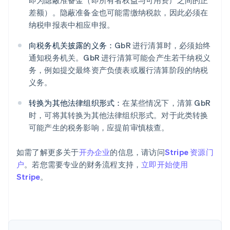
即为隐蔽准备金（即所有者权益与可用资产之间的正
差额）。隐蔽准备金也可能需缴纳税款，因此必须在
纳税申报表中相应申报。
向税务机关披露的义务：
GbR 进行清算时，必须始终
通知税务机关。GbR 进行清算可能会产生若干纳税义
务，例如提交最终资产负债表或履行清算阶段的纳税
阿联酋
义务。
English
爱尔兰
转换为其他法律组织形式：
在某些情况下，清算 GbR
English
爱沙尼亚
时，可将其转换为其他法律组织形式。对于此类转换
English
可能产生的税务影响，应提前审慎核查。
奥地利
Deutsch
English
如需了解更多关于
开办企业
的信息，请访问
Stripe 资源门
澳大利亚
户
。若您需要专业的财务流程支持，
立即开始使用
English
巴西
Stripe
。
Português
English
保加利亚
English
比利时
Nederlands
Français
Deutsch
English