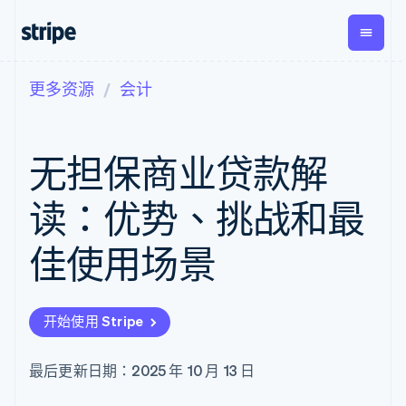
更多资源
会计
按企业阶段
文档
学习
支付
营收
资金管
平台
理
易市
大型企业
Stripe 文档
博客
Payments
Billing
初创企业
API 参考文档
客户案例
无担保商业贷款解
在线支付
经常性收入
Global
Conn
库与 SDK
指南
Managed
Metronome
Payouts
Stripe Apps
Payments
按用量计费
平台
读：优势、挑战和最
备案商家解决
Subscriptions
向第三
按应用场景
方案
方打款
支持
订阅管理
Payment links
Crypto
佳使用场景
指南
智能体商务
Invoicing
钱包、
加密货币
获取支持
无代码支付
一次性或定期
稳定币
电子商务
接受线上付款
托管支持方案
Checkout
账单
发行和
嵌入式金融
实施预置结账流程
专业服务
预构建支付界
Tax
发卡基
开始使用 Stripe
财务自动化
构建平台或交易市场
面
销售税和增值
础设施
全球化企业
管理订阅
Elements
税自动化
应用内支付
提供按用量计费
灵活的 UI 组件
Revenue
最后更新日期：2025 年 10 月 13 日
交易市场
发行稳定币支持的支付卡
支付方式
Recognition
公司
资金管理
通过智能体配置和管理服
支持 125 种以
会计自动化
平台
务