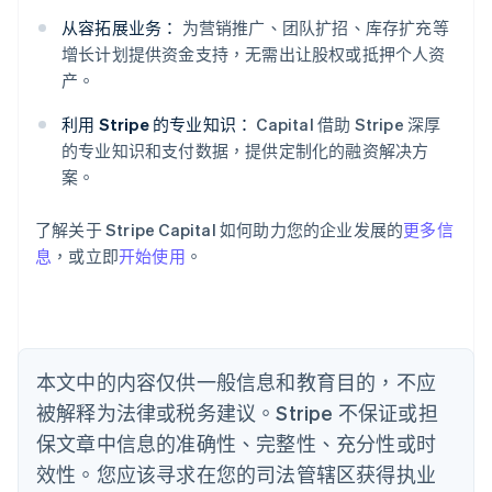
阿联酋
从容拓展业务：
为营销推广、团队扩招、库存扩充等
English
爱尔兰
增长计划提供资金支持，无需出让股权或抵押个人资
English
产。
爱沙尼亚
English
利用 Stripe 的专业知识：
Capital 借助 Stripe 深厚
奥地利
的专业知识和支付数据，提供定制化的融资解决方
Deutsch
English
案。
澳大利亚
English
巴西
了解关于 Stripe Capital 如何助力您的企业发展的
更多信
Português
English
息
，或立即
开始使用
。
保加利亚
English
比利时
Nederlands
Français
Deutsch
English
波兰
本文中的内容仅供一般信息和教育目的，不应
English
丹麦
被解释为法律或税务建议。Stripe 不保证或担
English
保文章中信息的准确性、完整性、充分性或时
德国
效性。您应该寻求在您的司法管辖区获得执业
Deutsch
English