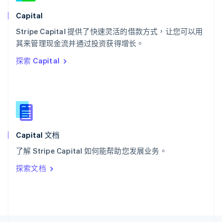
斯洛文尼亚
English
Italiano
Capital
泰国
ไทย
English
Stripe Capital 提供了快速灵活的借款方式，让您可以用
希腊
其来管理现金流并通过投资获得增长。
English
探索 Capital
西班牙
Español
English
新加坡
English
简体中文
新西兰
English
匈牙利
English
Capital 文档
意大利
了解 Stripe Capital 如何能帮助您发展业务。
Italiano
English
印度
探索文档
English
英国
English
直布罗陀
English