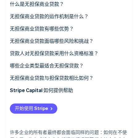
什么是无担保商业贷款？
Stripe Sessions 2026
无担保商业贷款的运作机制是什么？
了解 Stripe 如何为 AI 构建经济基础设施。
立即观看
无担保商业贷款有哪些优势？
无担保商业贷款面临哪些风险和挑战？
成本较高的资本
贷款人对无担保贷款采用什么资格标准？
额度和时间线的限制
哪些企业类型最适合无担保贷款？
严格的资格标准
无担保商业贷款与担保贷款相比如何？
个人担保与总括留置权
抵押品与批准
Stripe Capital 如何提供帮助
对信用健康的潜在影响
成本与贷款额度
开始使用 Stripe
复杂、不透明的收费结构
还款期限
借款人的风险
许多企业的所有者最终都会面临同样的问题：如何在不使