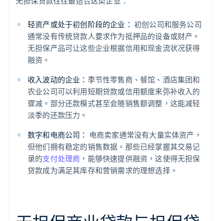
无担保贷款往往最适合这类企业：
轻资产或处于初创阶段的企业：
初创公司和服务公司
通常没有传统贷款人要求作为抵押品的设备或财产。
无担保产品可让这些企业根据信用和现金流状况获得
融资。
收入波动的企业：
季节性零售商、餐馆、酒店集团和
农业公司可以利用短期贷款或信用额度来弥补收入的
骤减。部分还款模式甚至会随销售额调整，这能减轻
淡季的还款压力。
数字和电商公司：
电商卖家通常没有大量实体资产，
但他们拥有稳定的销售数据。那些已经掌握其交易记
录的
支付处理商
，能够快速提供融资，这使得无担保
贷款成为满足其库存和营销需求的理想选择。