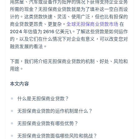
速度与适合性
用房屋、汽车或设备作为抵押的情况下获得支持企业业务
所需的现金？无担保商业贷款就是为了填补这一空白而设
计的。这类贷款快速、灵活、使用广泛，但也比有担保的
商业贷款更昂贵、更复杂。
全球无担保商业贷款市场
在
2024 年估值为 2616 亿美元\。了解这些贷款是如何运作
的，以及它们在什么情况下对企业有意义，可以改变您对
融资发展的看法。
下面，我们将介绍无担保商业贷款的机制、好处、风险和
用途。
本文内容
什么是无担保商业贷款？
无担保商业贷款的运作机制是什么？
无担保商业贷款有哪些优势？
无担保商业贷款面临哪些风险和挑战？