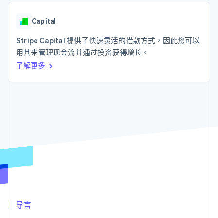
上
Stripe Sigma
产品路线图
SaaS
自定义报告
Authorization
Sessions 年度大会
Boost
Data Pipeline
Capital
招聘
支付成功率优
数据同步
资讯中心
化
资源
Stripe Capital 提供了快速灵活的借款方式，因此您可以
Stripe Press
Link
按行业
用其来管理现金流并通过投资获得增长。
加速结账
应用集成
了解更多
AI 企业
代码示例
创作者经济
开发者博客
联系
游戏
API 状态
酒店、旅游与休闲
联系销售
更多
保险
成为合作伙伴
Product roadmap
媒体与娱乐
了解未来规划
非营利组织
专业服务
Radar
公共部门
欺诈防范
零售
Atlas
初创企业注册
Climate
生态系统
碳移除
合作伙伴
导言
Stripe App Marketplace