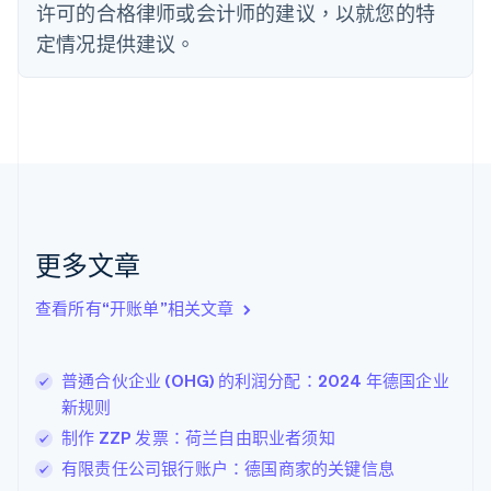
法国
许可的合格律师或会计师的建议，以就您的特
Français
English
定情况提供建议。
芬兰
English
Svenska
荷兰
Nederlands
English
加拿大
English
Français
捷克
English
克罗地亚
English
Italiano
更多文章
拉脱维亚
English
查看所有“开账单”相关文章
立陶宛
English
列支敦士登
普通合伙企业 (OHG) 的利润分配：2024 年德国企业
Deutsch
English
卢森堡
新规则
Français
Deutsch
English
制作 ZZP 发票：荷兰自由职业者须知
罗马尼亚
有限责任公司银行账户：德国商家的关键信息
English