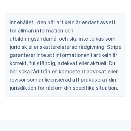
Nederlands
Français
Deutsch
English
Brasilien
Português
English
Bulgarien
Innehållet i den här artikeln är endast avsett
English
för allmän information och
Cypern
English
utbildningsändamål och ska inte tolkas som
Danmark
juridisk eller skatterelaterad rådgivning. Stripe
English
Estland
garanterar inte att informationen i artikeln är
English
korrekt, fullständig, adekvat eller aktuell. Du
Fastlandskina
bör söka råd från en kompetent advokat eller
简体中文
English
Finland
revisor som är licensierad att praktisera i din
English
Svenska
jurisdiktion för råd om din specifika situation.
Frankrike
Français
English
Förenade Arabemiraten
English
Gibraltar
English
Grekland