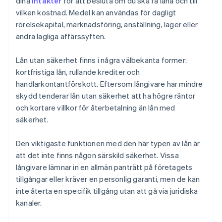
dina
intäkter
för att besluta om du ska få låna och till
vilken kostnad. Medel kan användas för dagligt
rörelsekapital, marknadsföring, anställning, lager eller
andra lagliga affärssyften.
Lån utan säkerhet finns i några välbekanta former:
kortfristiga lån, rullande krediter och
handlarkontantförskott. Eftersom långivare har mindre
skydd tenderar lån utan säkerhet att ha högre räntor
och kortare villkor för återbetalning än lån med
säkerhet.
Den viktigaste funktionen med den här typen av lån är
att det inte finns någon särskild säkerhet. Vissa
långivare lämnar in en allmän panträtt på företagets
tillgångar eller kräver en personlig garanti, men de kan
inte återta en specifik tillgång utan att gå via juridiska
kanaler.