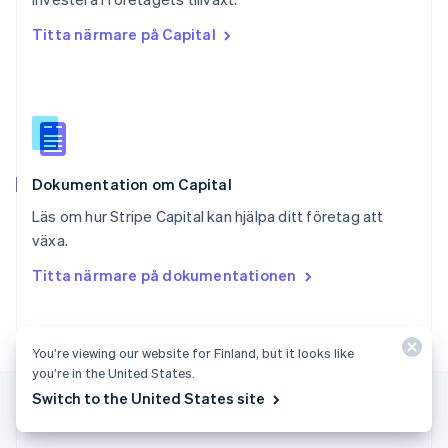
Slovakien
Titta närmare på Capital
English
Slovenien
English
Italiano
Spanien
Español
English
Storbritannien
English
Dokumentation om Capital
Sverige
Svenska
English
Läs om hur Stripe Capital kan hjälpa ditt företag att
Thailand
växa.
ไทย
English
Tjeckien
Titta närmare på dokumentationen
English
Tyskland
Deutsch
English
Ungern
You’re viewing our website for Finland, but it looks like
English
you’re in the United States.
USA
Switch to the United States site
English
Español
简体中文
Österrike
Deutsch
English