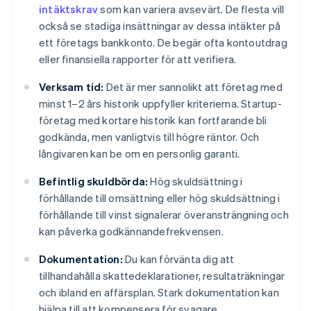
intäktskrav
som kan variera avsevärt. De flesta vill
också se stadiga insättningar av dessa intäkter på
ett företags bankkonto. De begär ofta kontoutdrag
eller finansiella rapporter för att verifiera.
Verksam tid:
Det är mer sannolikt att företag med
minst 1–2 års historik uppfyller kriterierna. Startup-
företag med kortare historik kan fortfarande bli
godkända, men vanligtvis till högre räntor. Och
långivaren kan be om en personlig garanti.
Befintlig skuldbörda:
Hög skuldsättning i
förhållande till omsättning eller hög skuldsättning i
förhållande till vinst signalerar överansträngning och
kan påverka godkännandefrekvensen.
Dokumentation:
Du kan förvänta dig att
tillhandahålla skattedeklarationer, resultaträkningar
och ibland en affärsplan. Stark dokumentation kan
hjälpa till att kompensera för svagare