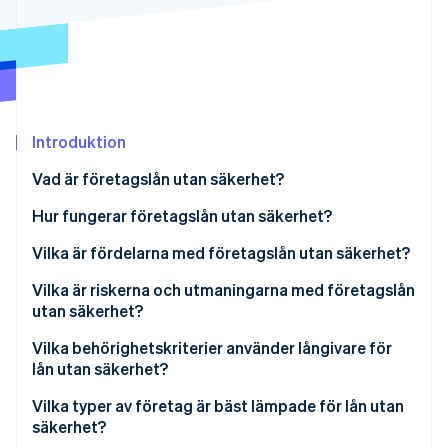
Identitetsverifiering online
Partner
Stripe App Marketplace
Stripe Sessions 2026
Se hur Stripe bygger den ekonomiska inf
Introduktion
Titta nu
Vad är företagslån utan säkerhet?
Hur fungerar företagslån utan säkerhet?
Vilka är fördelarna med företagslån utan säkerhet?
Vilka är riskerna och utmaningarna med företagslån
utan säkerhet?
Högre kapitalkostnad
Vilka behörighetskriterier använder långivare för
lån utan säkerhet?
Begränsningar av storlek och tidslinje
Vilka typer av företag är bäst lämpade för lån utan
Strikta behörighetskriterier
säkerhet?