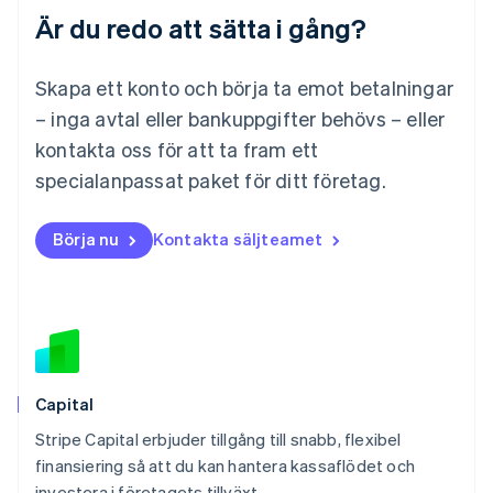
Är du redo att sätta i gång?
Malaysia
English
简体中文
Malta
Skapa ett konto och börja ta emot betalningar
English
Mexiko
– inga avtal eller bankuppgifter behövs – eller
Español
English
kontakta oss för att ta fram ett
Nederländerna
specialanpassat paket för ditt företag.
Nederlands
English
Norge
English
Börja nu
Kontakta säljteamet
Nya Zeeland
English
Polen
English
Portugal
Português
English
Rumänien
English
Capital
Schweiz
Stripe Capital erbjuder tillgång till snabb, flexibel
Deutsch
Français
Italiano
English
finansiering så att du kan hantera kassaflödet och
Singapore
English
简体中文
investera i företagets tillväxt.