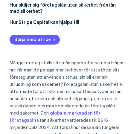
Personliga garantier och panträtt
Hur skiljer sig företagslån utan säkerhet från lån
med säkerhet?
Potentiell inverkan på kreditvärdigheten
Säkerhet och godkännande
Hur Stripe Capital kan hjälpa till
Komplexa, otydliga avgiftsstrukturer
Kostnad och lånestorlek
Börja med Stripe
Återbetalningsvillkor
Risk för låntagaren
Många företag ställs så småningom inför samma fråga:
Hastighet och lämplighet
hur får man de pengar man behöver för att stötta sitt
företag utan att använda sitt hus, sin bil eller sin
utrustning som säkerhet? Företagslån utan säkerhet är
utformade för att fylla denna lucka. Dessa typer av lån
är snabba, flexibla och allmänt tillgängliga, men de är
också dyrare och mer komplicerade än företagslån
med säkerhet. Den
globala marknaden för
företagslån
utan säkerhet värderades till 261,6
miljarder USD 2024. Att förstå hur dessa lån fungerar