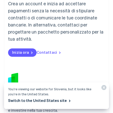
Crea un account e inizia ad accettare
Lussemburgo
Français
Deutsch
English
pagamenti senza la necessità di stipulare
Malaysia
contratti o di comunicare le tue coordinate
English
简体中文
Malta
bancarie. In alternativa, contattaci per
English
progettare un pacchetto personalizzato per la
Messico
tua attività.
Español
English
Norvegia
English
Inizia ora
Contattaci
Nuova Zelanda
English
Paesi Bassi
Nederlands
English
Polonia
English
Portogallo
You’re viewing our website for Slovenia, but it looks like
Português
English
Capital
you’re in the United States.
RAS di Hong Kong, Cina
Stripe Capital fornisce l'accesso a finanziamenti veloci
English
简体中文
Switch to the United States site
e flessibili in modo che tu possa gestire i flussi di cassa
Regno Unito
English
e investire nella tua crescita.