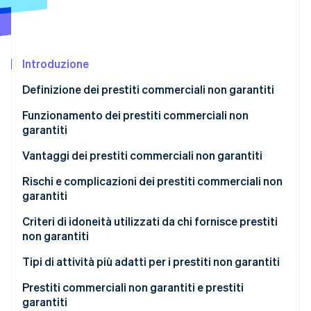
Scopri cosa ti aspetta
Radar
Ecosistema
Prevenzione delle frodi
Introduzione
Partner
Atlas
Stripe App Marketplace
Costituzione di start-up
Definizione dei prestiti commerciali non garantiti
Climate
Rimozione del carbonio
Funzionamento dei prestiti commerciali non
garantiti
Identity
Verifica online dell'identità
Vantaggi dei prestiti commerciali non garantiti
Rischi e complicazioni dei prestiti commerciali non
garantiti
Capitale più costoso
Criteri di idoneità utilizzati da chi fornisce prestiti
Stripe Sessions 2026
non garantiti
Scopri come Stripe sta costruendo l'infrastruttura economi
Limiti di dimensioni e tempistica
Guarda ora
Tipi di attività più adatti per i prestiti non garantiti
Criteri di ammissibilità rigorosi
Prestiti commerciali non garantiti e prestiti
Garanzie personali e ipoteche
garantiti