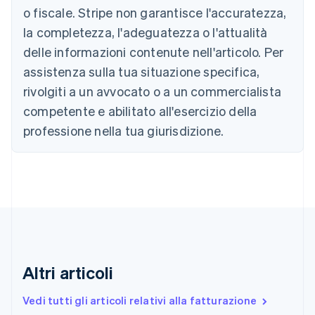
Belgio
o fiscale. Stripe non garantisce l'accuratezza,
Nederlands
Français
Deutsch
English
la completezza, l'adeguatezza o l'attualità
Brasile
delle informazioni contenute nell'articolo. Per
Português
English
Bulgaria
assistenza sulla tua situazione specifica,
English
rivolgiti a un avvocato o a un commercialista
Canada
competente e abilitato all'esercizio della
English
Français
Cina continentale
professione nella tua giurisdizione.
简体中文
English
Cipro
English
Croazia
English
Italiano
Danimarca
English
Emirati Arabi Uniti
English
Estonia
Altri articoli
English
Finlandia
Vedi tutti gli articoli relativi alla fatturazione
English
Svenska