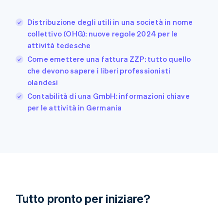
Francia
Français
English
Distribuzione degli utili in una società in nome
Germania
collettivo (OHG): nuove regole 2024 per le
Deutsch
English
attività tedesche
Giappone
日本語
English
Come emettere una fattura ZZP: tutto quello
Gibilterra
che devono sapere i liberi professionisti
English
olandesi
Grecia
English
Contabilità di una GmbH: informazioni chiave
India
per le attività in Germania
English
Irlanda
English
Italia
Italiano
English
Lettonia
English
Liechtenstein
Deutsch
English
Tutto pronto per iniziare?
Lituania
English