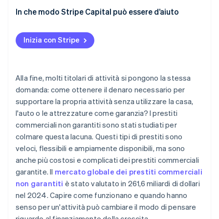
Impatto potenziale sulla salute del credito
Garanzie e approvazione
In che modo Stripe Capital può essere d’aiuto
Strutture complesse e poco chiare delle
Costo ed entità del prestito
commissioni
Inizia con Stripe
Termini di rimborso
Rischio per il mutuatario
Alla fine, molti titolari di attività si pongono la stessa
Velocità e adattabilità
domanda: come ottenere il denaro necessario per
supportare la propria attività senza utilizzare la casa,
l'auto o le attrezzature come garanzia? I prestiti
commerciali non garantiti sono stati studiati per
colmare questa lacuna. Questi tipi di prestiti sono
veloci, flessibili e ampiamente disponibili, ma sono
anche più costosi e complicati dei prestiti commerciali
garantite. Il
mercato globale dei prestiti commerciali
non garantiti
è stato valutato in 261,6 miliardi di dollari
nel 2024. Capire come funzionano e quando hanno
senso per un'attività può cambiare il modo di pensare
riguardo al finanziamento della crescita.