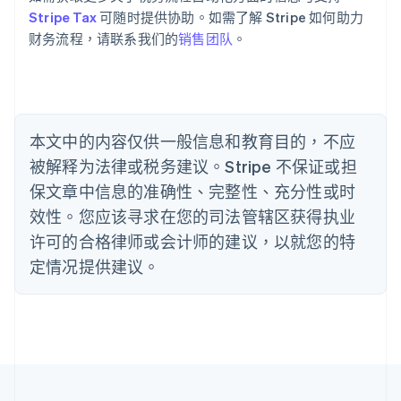
Português
English
Stripe Tax
可随时提供协助。如需了解 Stripe 如何助力
保加利亚
财务流程，请联系我们的
销售团队
。
English
比利时
Nederlands
Français
Deutsch
English
波兰
English
丹麦
本文中的内容仅供一般信息和教育目的，不应
English
被解释为法律或税务建议。Stripe 不保证或担
德国
保文章中信息的准确性、完整性、充分性或时
Deutsch
English
法国
效性。您应该寻求在您的司法管辖区获得执业
Français
English
许可的合格律师或会计师的建议，以就您的特
芬兰
定情况提供建议。
English
Svenska
荷兰
Nederlands
English
加拿大
English
Français
捷克
English
克罗地亚