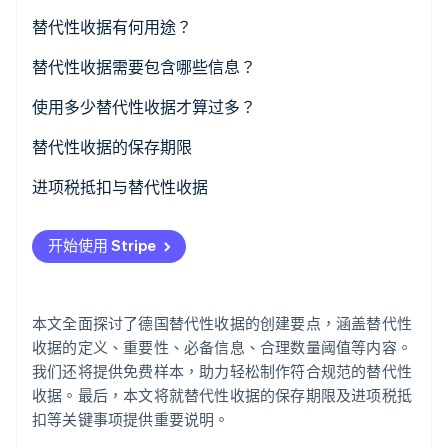
替代性收据有何用途？
替代性收据需要包含哪些信息？
Stripe Sessions 2026
了解 Stripe 如何为 AI 构建经济基础设施。
使用多少替代性收据才算过多？
立即观看
替代性收据的保存期限
保存期限的关键要点
进项税抵扣与替代性收据
监管合规的重要性
对企业的影响
开始使用 Stripe
本文全面探讨了德国替代性收据的创建要点，涵盖替代性
收据的定义、重要性、必备信息、合理数量阈值等内容。
我们还将提供免费样本，助力轻松制作符合规范的替代性
收据。最后，本文将就替代性收据的保存期限及进项税抵
扣等关键事项提供重要说明。