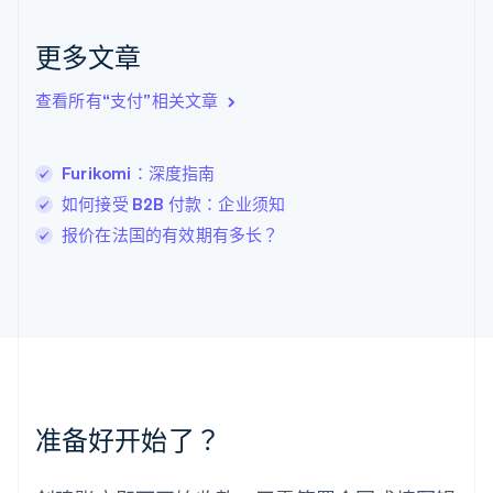
English
Italiano
拉脱维亚
更多文章
English
立陶宛
查看所有“支付”相关文章
English
列支敦士登
Deutsch
English
卢森堡
Furikomi：深度指南
Français
Deutsch
English
如何接受 B2B 付款：企业须知
罗马尼亚
报价在法国的有效期有多长？
English
马尔他
English
马来西亚
English
简体中文
美国
English
Español
简体中文
墨西哥
Español
English
准备好开始了？
挪威
English
葡萄牙