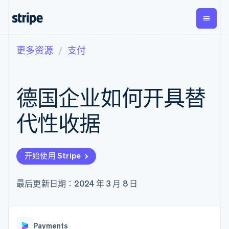
更多资源
支付
按企业阶段
文档
学习
支付
营收
资金管
平台
理
易市
大型企业
Stripe 文档
博客
Payments
Billing
初创企业
API 参考文档
客户案例
德国企业如何开具替
在线支付
经常性收入
Global
Conn
库与 SDK
指南
Managed
Metronome
Payouts
Stripe Apps
Payments
按用量计费
平台
代性收据
备案商家解决
Subscriptions
向第三
按应用场景
方案
方打款
支持
订阅管理
Payment links
Crypto
指南
智能体商务
Invoicing
钱包、
加密货币
获取支持
无代码支付
一次性或定期
开始使用 Stripe
稳定币
电子商务
接受线上付款
托管支持方案
Checkout
账单
发行和
嵌入式金融
实施预置结账流程
专业服务
预构建支付界
Tax
发卡基
财务自动化
构建平台或交易市场
最后更新日期：2024 年 3 月 8 日
面
销售税和增值
础设施
全球化企业
管理订阅
Elements
税自动化
应用内支付
提供按用量计费
灵活的 UI 组件
Revenue
交易市场
发行稳定币支持的支付卡
Payment
Recognition
公司
资金管理
通过智能体配置和管理服
methods
会计自动化
Payments
平台
务