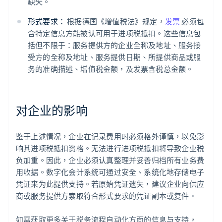
缺失。
形式要求：
根据德国《增值税法》规定，
发票
必须包
含特定信息方能被认可用于进项税抵扣。这些信息包
括但不限于：服务提供方的企业全称及地址、服务接
受方的全称及地址、服务提供日期、所提供商品或服
务的准确描述、增值税金额，及发票含税总金额。
对企业的影响
阿联酋
English
鉴于上述情况，企业在记录费用时必须格外谨慎，以免影
爱尔兰
响其进项税抵扣资格。无法进行进项税抵扣将导致企业税
English
爱沙尼亚
负加重。因此，企业必须认真整理并妥善归档所有业务费
English
用收据。数字化会计系统可通过安全、系统化地存储电子
奥地利
凭证来为此提供支持。若原始凭证遗失，建议企业向供应
Deutsch
English
商或服务提供方索取符合形式要求的凭证副本或复件。
澳大利亚
English
巴西
如需获取更多关于税务流程自动化方面的信息与支持，