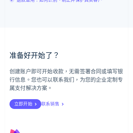
English
马来西亚
English
简体中文
美国
English
Español
简体中文
墨西哥
Español
English
挪威
准备好开始了？
English
葡萄牙
Português
English
创建账户即可开始收款，无需签署合同或填写银
日本
行信息。您也可以联系我们，为您的企业定制专
日本語
English
瑞典
属支付解决方案。
Svenska
English
瑞士
Deutsch
Français
Italiano
English
立即开始
联系销售
塞浦路斯
English
斯洛伐克
English
斯洛文尼亚