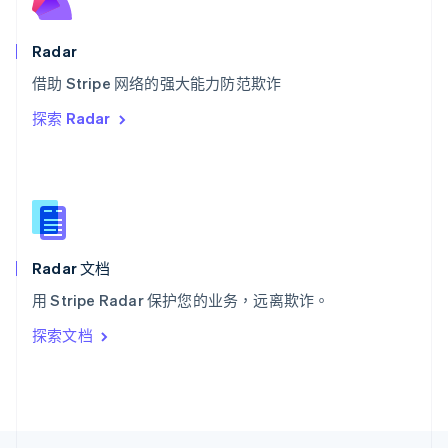
English
Italiano
泰国
Radar
ไทย
English
希腊
借助 Stripe 网络的强大能力防范欺诈
English
探索 Radar
西班牙
Español
English
新加坡
English
简体中文
新西兰
English
匈牙利
English
Radar 文档
意大利
用 Stripe Radar 保护您的业务，远离欺诈。
Italiano
English
印度
探索文档
English
英国
English
直布罗陀
English
中国内地