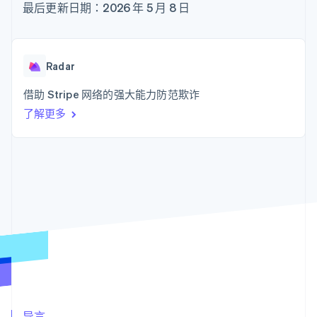
接入 125+ 种支
Stripe Sigma
最后更新日期：2026 年 5 月 8 日
产品路线图
SaaS
付方式
自定义报告
Sessions 年度大会
Authorization
Data Pipeline
招聘
Boost
数据同步
资讯中心
支付成功率优
资源
Stripe Press
Radar
化
按行业
Link
应用集成
借助 Stripe 网络的强大能力防范欺诈
加速结账
AI 企业
代码示例
创作者经济
开发者博客
联系
了解更多
游戏
API 状态
酒店、旅游与休闲
联系销售
保险
成为合作伙伴
更多
媒体与娱乐
Product roadmap
非营利组织
了解未来规划
专业服务
公共部门
Radar
零售
欺诈防范
Atlas
初创企业注册
生态系统
Climate
碳移除
合作伙伴
Stripe App Marketplace
导言