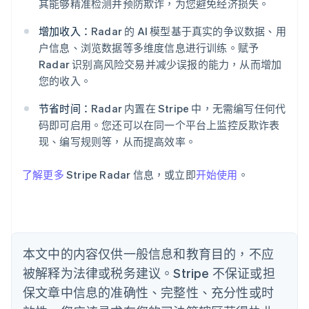
阿联酋
其能够精准检测并预防欺诈，为您避免经济损失。
English
爱尔兰
增加收入：
Radar 的 AI 模型基于真实的争议数据、用
English
户信息、浏览数据等多维度信息进行训练。赋予
爱沙尼亚
Radar 识别高风险交易并减少误报的能力，从而增加
English
您的收入。
奥地利
Deutsch
English
节省时间：
Radar 内置在 Stripe 中，无需编写任何代
澳大利亚
码即可启用。您还可以在同一个平台上监控反欺诈表
English
巴西
现、编写规则等，从而提高效率。
Português
English
保加利亚
了解更多
Stripe Radar 信息，或立即
开始使用
。
English
比利时
Nederlands
Français
Deutsch
English
波兰
English
丹麦
本文中的内容仅供一般信息和教育目的，不应
English
被解释为法律或税务建议。Stripe 不保证或担
德国
保文章中信息的准确性、完整性、充分性或时
Deutsch
English
法国