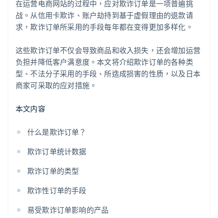
在运营电商网站的过程中，应对欺诈订单是一项普遍挑
订单监控和建立运营规则
战。从信用卡欺诈、账户劫持到基于虚假理由的退款请
求，欺诈订单所采用的手段每年都在变得更加多样化。
这些欺诈订单不仅会导致商品和收入损失，还会增加运营
负担并降低客户满意度。本文将介绍欺诈订单的各种类
型、不法分子采用的手段、所造成损害的性质，以及日本
商家可采取的应对措施。
本文内容
什么是欺诈订单？
欺诈订单统计数据
欺诈订单的类型
欺诈性订单的手段
易受欺诈订单影响的产品