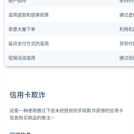
账户劫持
密码列
滥用退款和退换政策
通过虚
恶意大量下单
利用机
延迟支付方式的滥用
货到付
促销活动滥用
通过创
信用卡欺诈
这是一种使用通过下述未经授权的手段欺诈获得的信用卡
信息购买商品的做法。