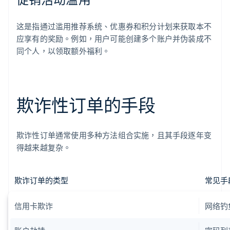
这是指通过滥用推荐系统、优惠券和积分计划来获取本不
应享有的奖励。例如，用户可能创建多个账户并伪装成不
同个人，以领取额外福利。
欺诈性订单的手段
欺诈性订单通常使用多种方法组合实施，且其手段逐年变
得越来越复杂。
欺诈订单的类型
常见手
信用卡欺诈
网络钓