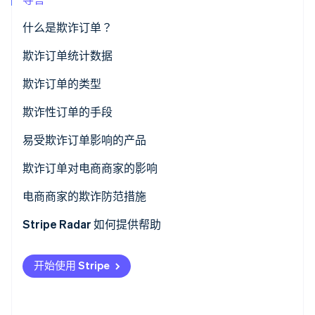
什么是欺诈订单？
Stripe Sessions 2026
欺诈订单统计数据
了解 Stripe 如何为 AI 构建经济基础设施。
立即观看
欺诈订单的类型
信用卡欺诈
欺诈性订单的手段
账户劫持
信用卡欺诈
易受欺诈订单影响的产品
退款和退换政策滥用
密码列表攻击
欺诈订单对电商商家的影响
恶意大量下单
通过虚假声明或退换产品进行欺诈性退款
商品损失
电商商家的欺诈防范措施
延迟支付方式滥用
使用机器人批量下单
无法收款造成的损失
采用 3DS 2.0 (3DS2) 验证
Stripe Radar 如何提供帮助
促销活动滥用
货到付款和先买后付服务滥用
拒付
实施双重验证 (2FA)
开始使用 Stripe
欺诈性获取利益
客户支持和运营负担加重
采用欺诈检测系统
品牌形象受损
为每种支付方式量身定制风险管理