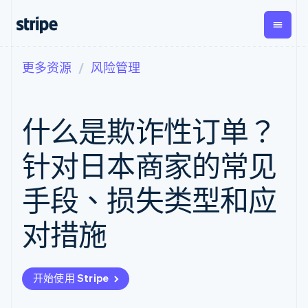
更多资源
风险管理
按企业阶段
文档
学习
支付
营收
资金管
平台
理
易市
大型企业
Stripe 文档
博客
Payments
Billing
初创企业
API 参考文档
客户案例
什么是欺诈性订单？
在线支付
经常性收入
Global
Conn
库与 SDK
指南
Managed
Metronome
Payouts
Stripe Apps
Payments
按用量计费
平台
针对日本商家的常见
备案商家解决
Subscriptions
向第三
按应用场景
方案
方打款
支持
订阅管理
Payment links
Crypto
手段、损失类型和应
指南
智能体商务
Invoicing
钱包、
加密货币
获取支持
无代码支付
一次性或定期
稳定币
电子商务
接受线上付款
托管支持方案
Checkout
账单
对措施
发行和
嵌入式金融
实施预置结账流程
专业服务
预构建支付界
Tax
发卡基
财务自动化
构建平台或交易市场
面
销售税和增值
础设施
全球化企业
管理订阅
Elements
税自动化
应用内支付
提供按用量计费
灵活的 UI 组件
Revenue
开始使用 Stripe
交易市场
发行稳定币支持的支付卡
Payment
Recognition
公司
资金管理
通过智能体配置和管理服
methods
会计自动化
平台
务