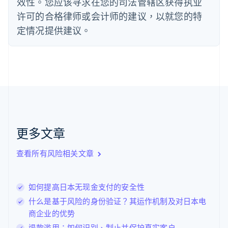
效性。您应该寻求在您的司法管辖区获得执业
Français
English
许可的合格律师或会计师的建议，以就您的特
芬兰
定情况提供建议。
English
Svenska
荷兰
Nederlands
English
加拿大
English
Français
捷克
English
克罗地亚
English
Italiano
拉脱维亚
更多文章
English
立陶宛
查看所有风险相关文章
English
列支敦士登
Deutsch
English
卢森堡
如何提高日本无现金支付的安全性
Français
Deutsch
English
什么是基于风险的身份验证？其运作机制及对日本电
罗马尼亚
商企业的优势
English
马尔他
退款滥用：如何识别、制止并保护真实客户