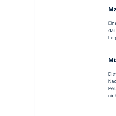
Ma
Ein
dar
Lag
Mi
Die
Na
Per
nic