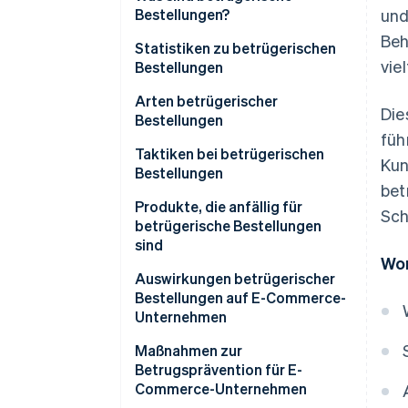
Bestellungen?
und
Beh
Statistiken zu betrügerischen
viel
Bestellungen
Arten betrügerischer
Die
Bestellungen
füh
Kreditkartenbetrug
Taktiken bei betrügerischen
Kun
Bestellungen
Kontoübernahme
bet
Kreditkartenbetrug
Produkte, die anfällig für
Sch
Missbrauch von
betrügerische Bestellungen
Rückerstattungs- und
Angriffe auf Passwortlisten
sind
Umtauschrichtlinien
Wor
Betrügerische
Auswirkungen betrügerischer
Massenbestellungen in
Rückerstattungen durch
Bestellungen auf E-Commerce-
unredlicher Absicht
falsche Angaben oder
Unternehmen
Produkttausch
Missbrauch von
Produktverlust
Maßnahmen zur
Zahlungsmethoden mit
Massenbestellungen mithilfe
Betrugsprävention für E-
Zahlungsaufschub
von Bots
Verluste aufgrund der
Commerce-Unternehmen
Unfähigkeit, Zahlungen