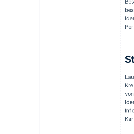
Bes
bes
Ide
Per
S
Lau
Kre
von
Ide
Inf
Kar