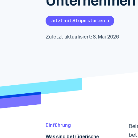
Optimierung der
Datensynchronisier
Autorisierungsraten
Link
Beschleunigter Bezahlvorgang
Jetzt mit Stripe starten
Financial Connections
Verbundene Finanzdaten
Zuletzt aktualisiert: 8. Mai 2026
Einführung
Bei
bet
Was sind betrügerische