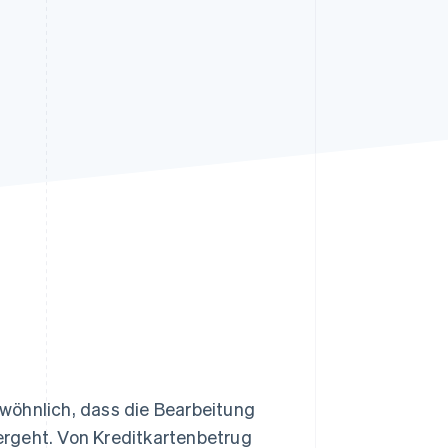
Stripe-Sessions 2026
Erfahren Sie, wie Stripe
Lösungen für die
Wirtschaftsinfrastruktur
für KI aufbaut.
Jetzt ansehen
wöhnlich, dass die Bearbeitung
rgeht. Von Kreditkartenbetrug