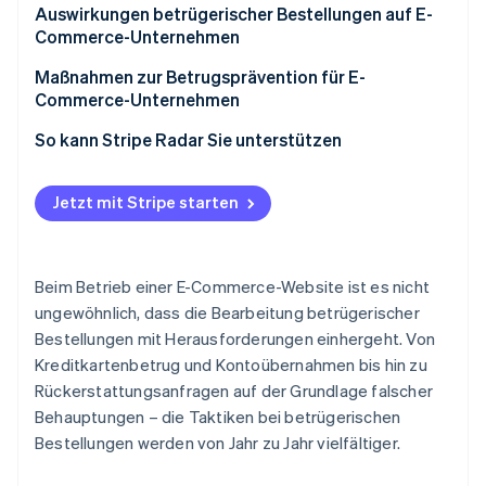
Umtauschrichtlinien
Auswirkungen betrügerischer Bestellungen auf E-
Betrügerische Rückerstattungen durch falsche
Commerce-Unternehmen
Massenbestellungen in unredlicher Absicht
Angaben oder Produkttausch
Produktverlust
Maßnahmen zur Betrugsprävention für E-
Missbrauch von Zahlungsmethoden mit
Massenbestellungen mithilfe von Bots
Commerce-Unternehmen
Zahlungsaufschub
Verluste aufgrund der Unfähigkeit, Zahlungen
Missbrauch von Nachnahme- und „Jetzt kaufen,
einzuziehen
Einführung von 3D Secure 2 (3DS2)
So kann Stripe Radar Sie unterstützen
Ausnutzung von Werbeprogrammen
später bezahlen“-Diensten
Rückbuchungen
Implementierung der Zwei-Faktor-
Betrügerische Erlangung von Vorteilen
Authentifizierung (2FA)
Jetzt mit Stripe starten
Höhere Belastung für den Kundensupport und die
Betriebsabläufe
Einführung eines Betrugserkennungssystems
Schaden am Markenimage
Risikomanagement für jede Zahlungsmethode
Beim Betrieb einer E-Commerce-Website ist es nicht
anpassen
ungewöhnlich, dass die Bearbeitung betrügerischer
Bestellungen mit Herausforderungen einhergeht. Von
Überwachung von Bestellungen und Festlegung
Kreditkartenbetrug und Kontoübernahmen bis hin zu
operativer Regeln
Rückerstattungsanfragen auf der Grundlage falscher
Behauptungen – die Taktiken bei betrügerischen
Bestellungen werden von Jahr zu Jahr vielfältiger.