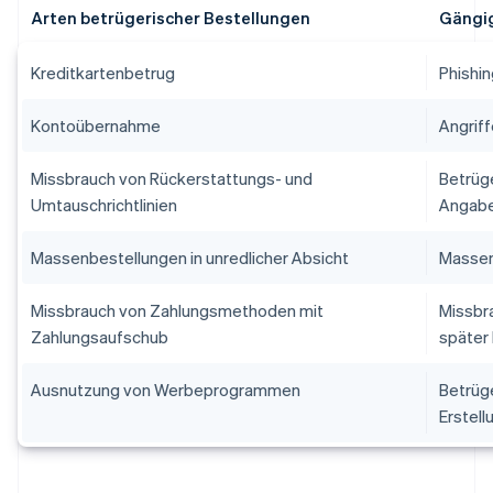
Arten betrügerischer Bestellungen
Gängig
Kreditkartenbetrug
Phishin
Kontoübernahme
Angriff
Missbrauch von Rückerstattungs- und
Betrüg
Umtauschrichtlinien
Angabe
Massenbestellungen in unredlicher Absicht
Massen
Missbrauch von Zahlungsmethoden mit
Missbr
Zahlungsaufschub
später
Ausnutzung von Werbeprogrammen
Betrüge
Erstel