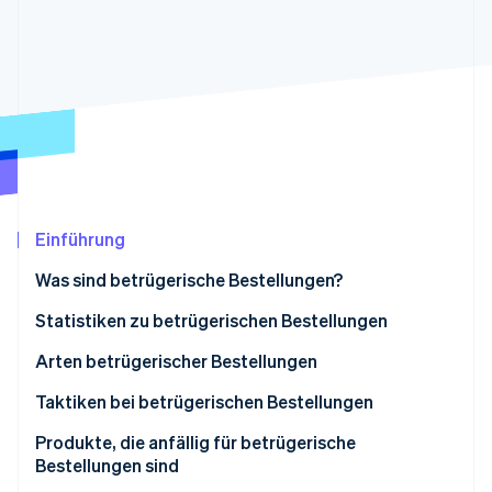
Betrugsprävention
Ecosystem
Atlas
Start-up-Gründung
Partner
Stripe App-Marktplatz
Climate
CO₂-Entnahme
Identity
Online-Identitätsprüfung
Einführung
Was sind betrügerische Bestellungen?
Stripe-Sessions 2026
Erfahren Sie, wie Stripe Lösungen für die Wirtschaft
Statistiken zu betrügerischen Bestellungen
Jetzt ansehen
Arten betrügerischer Bestellungen
Kreditkartenbetrug
Taktiken bei betrügerischen Bestellungen
Kontoübernahme
Kreditkartenbetrug
Produkte, die anfällig für betrügerische
Bestellungen sind
Missbrauch von Rückerstattungs- und
Angriffe auf Passwortlisten