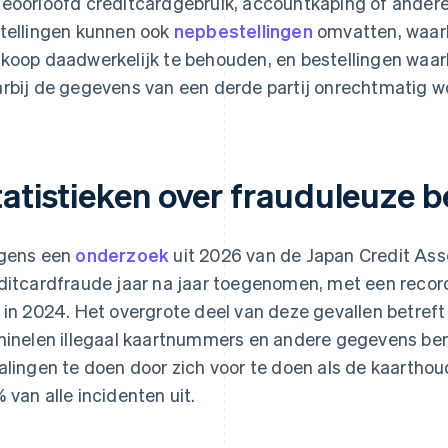
eoorloofd creditcardgebruik, accountkaping of ander
tellingen kunnen ook
nepbestellingen
omvatten, waarbi
koop daadwerkelijk te behouden, en bestellingen waarbi
rbij de gegevens van een derde partij onrechtmatig w
tatistieken over frauduleuze b
gens een
onderzoek
uit 2026 van de Japan Credit Asso
ditcardfraude jaar na jaar toegenomen, met een recor
 in 2024. Het overgrote deel van deze gevallen betreft i
minelen illegaal kaartnummers en andere gegevens b
alingen te doen door zich voor te doen als de kaarthou
 van alle incidenten uit.