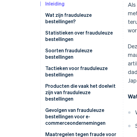
Inleiding
Als
met
Wat zijn frauduleuze
bestellingen?
ter
wor
Statistieken over frauduleuze
bestellingen
Dez
Soorten frauduleuze
maa
bestellingen
art
Creditcardfraude
Tactieken voor frauduleuze
dad
bestellingen
Accountkaping
Jap
Creditcardfraude
Producten die vaak het doelwit
Misbruik van het retour- en
zijn van frauduleuze
Wat
omruilbeleid
Aanvallen met
bestellingen
wachtwoordlijsten
Kwaadwillige bestellingen van
Gevolgen van frauduleuze
grote hoeveelheden
Frauduleuze terugbetalingen
bestellingen voor e-
door valse claims of het
commerceondernemingen
Misbruik van uitgestelde
omruilen van producten
betaalmethoden
Productverlies
Maatregelen tegen fraude voor