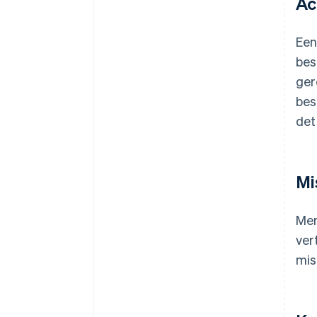
Ac
Een
bes
ger
bes
det
Mi
Men
ver
mis