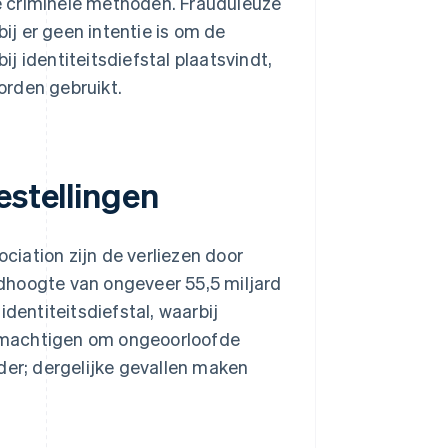
e criminele methoden. Frauduleuze
j er geen intentie is om de
j identiteitsdiefstal plaatsvindt,
orden gebruikt.
estellingen
ciation zijn de verliezen door
dhoogte van ongeveer 55,5 miljard
dentiteitsdiefstal, waarbij
emachtigen om ongeoorloofde
der; dergelijke gevallen maken