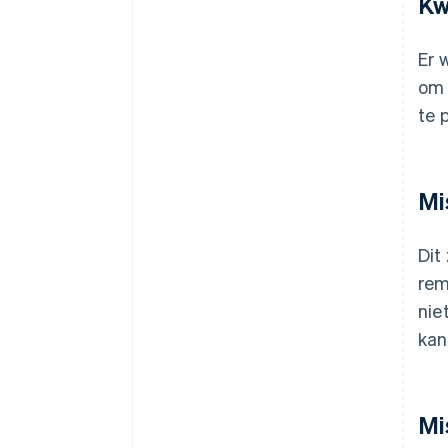
Kw
Er 
om 
te 
Mi
Dit
rem
nie
kan
Mi