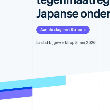
Link
Japanse onde
Versneld afrekenen
Financial Connections
Data gekoppelde rekeningen
Aan de slag met Stripe
Laatst bijgewerkt op 8 mei 2026