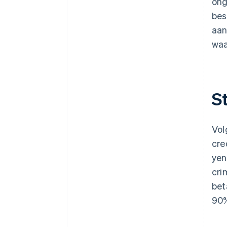
ong
bes
aan
waa
S
Vol
cre
yen
cri
bet
90%