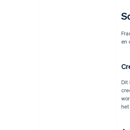
S
Fra
en 
Cr
Dit
cre
wor
het