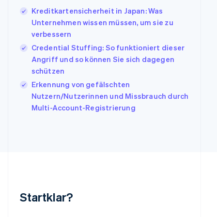
Italien
Kreditkartensicherheit in Japan: Was
Italiano
English
Japan
Unternehmen wissen müssen, um sie zu
日本語
English
verbessern
Kanada
Credential Stuffing: So funktioniert dieser
English
Français
Angriff und so können Sie sich dagegen
Kroatien
English
Italiano
schützen
Lettland
Erkennung von gefälschten
English
Nutzern/Nutzerinnen und Missbrauch durch
Liechtenstein
Multi-Account-Registrierung
Deutsch
English
Litauen
English
Luxemburg
Français
Deutsch
English
Malaysia
English
简体中文
Malta
English
Startklar?
Mexiko
Español
English