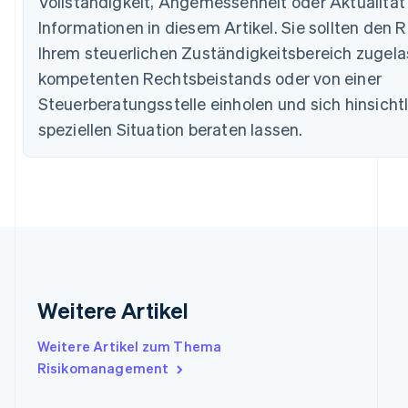
Vollständigkeit, Angemessenheit oder Aktualität
Bulgarien
English
Informationen in diesem Artikel. Sie sollten den R
Dänemark
Ihrem steuerlichen Zuständigkeitsbereich zugel
English
Deutschland
kompetenten Rechtsbeistands oder von einer
Deutsch
English
Steuerberatungsstelle einholen und sich hinsichtl
Estland
speziellen Situation beraten lassen.
English
Festlandchina
简体中文
English
Finnland
English
Svenska
Frankreich
Français
English
Gibraltar
English
Griechenland
Weitere Artikel
English
Indien
Weitere Artikel zum Thema
English
Risikomanagement
Irland
English