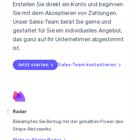
Neuseeland
Erstellen Sie direkt ein Konto und beginnen
English
Sie mit dem Akzeptieren von Zahlungen.
Niederlande
Nederlands
English
Unser Sales-Team berät Sie gerne und
Norwegen
gestaltet für Sie ein individuelles Angebot,
English
Österreich
das ganz auf Ihr Unternehmen abgestimmt
Deutsch
English
ist.
Polen
English
Portugal
Jetzt starten
Sales-Team kontaktieren
Português
English
Rumänien
English
Schweden
Svenska
English
Schweiz
Deutsch
Français
Italiano
English
Radar
Singapur
English
简体中文
Bekämpfen Sie Betrug mit der geballten Power des
Slowakei
Stripe-Netzwerks.
English
Mehr zu Stripe Radar