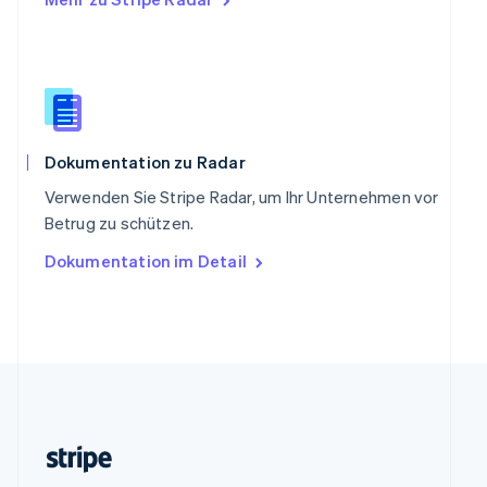
Slowenien
English
Italiano
Sonderverwaltungsregion Hongkong,
China
English
简体中文
Spanien
Español
English
Thailand
Dokumentation zu Radar
ไทย
English
Verwenden Sie Stripe Radar, um Ihr Unternehmen vor
Tschechische Republik
Betrug zu schützen.
English
Ungarn
Dokumentation im Detail
English
Vereinigte Arabische Emirate
English
Vereinigte Staaten
English
Español
简体中文
Vereinigtes Königreich
English
Zypern
English