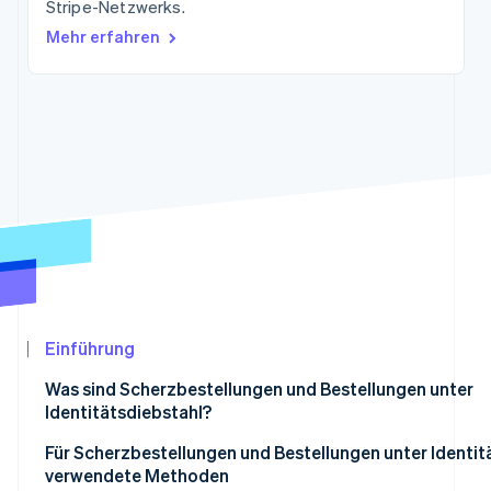
Stripe-Netzwerks.
Betrugsprävention
Ecosystem
Mehr erfahren
Atlas
Start-up-Gründung
Partner
Stripe App-Marktplatz
Climate
CO₂-Entnahme
Identity
Online-Identitätsprüfung
Stripe-Sessions 2026
Erfahren Sie, wie Stripe Lösungen für die Wir
Jetzt ansehen
Einführung
Was sind Scherzbestellungen und Bestellungen unter
Identitätsdiebstahl?
Für Scherzbestellungen und Bestellungen unter Identit
verwendete Methoden