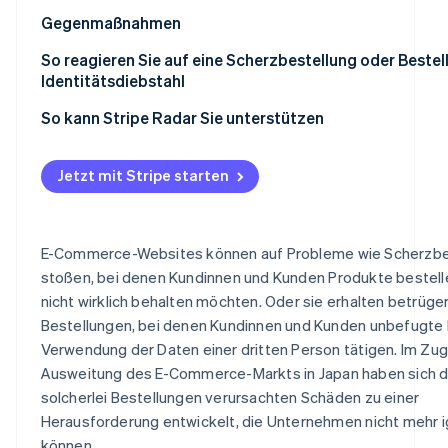
Kreditkartenbetrug
Gegenmaßnahmen
Kontoübernahme
Stärken Sie die Identitätsverifizierung und die Kontosi
So reagieren Sie auf eine Scherzbestellung oder Bestel
Identitätsdiebstahl
Massenbestellungen in unredlicher Absicht
Schränken Sie Bestellungen per Nachnahme ein
Kundinnen und Kunden
So kann Stripe Radar Sie unterstützen
Annahmeverweigerung bei Bestellungen per Nachnahm
Verwenden Sie eine schwarze Liste
Unternehmen
Verwendung von Leeradressen
Setzen Sie Betrugserkennungsdienst ein
Jetzt mit Stripe starten
Belästigung durch negative Bewertungen
E-Commerce-Websites können auf Probleme wie Scherzbe
stoßen, bei denen Kundinnen und Kunden Produkte bestelle
nicht wirklich behalten möchten. Oder sie erhalten betrüge
Bestellungen, bei denen Kundinnen und Kunden unbefugte 
Verwendung der Daten einer dritten Person tätigen. Im Zu
Ausweitung des E-Commerce-Markts in Japan haben sich d
solcherlei Bestellungen verursachten Schäden zu einer
Herausforderung entwickelt, die Unternehmen nicht mehr i
können.