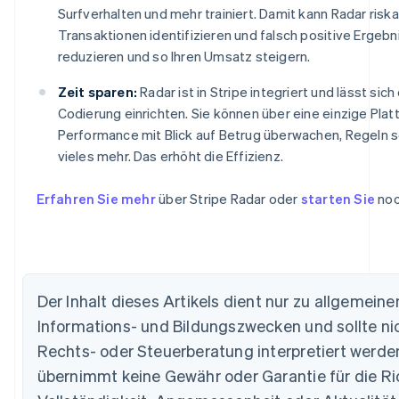
Surfverhalten und mehr trainiert. Damit kann Radar risk
Transaktionen identifizieren und falsch positive Ergebn
reduzieren und so Ihren Umsatz steigern.
Zeit sparen:
Radar ist in Stripe integriert und lässt sic
Codierung einrichten. Sie können über eine einzige Plat
Performance mit Blick auf Betrug überwachen, Regeln 
vieles mehr. Das erhöht die Effizienz.
Erfahren Sie mehr
über Stripe Radar oder
starten Sie
noc
Australien
Der Inhalt dieses Artikels dient nur zu allgemeine
English
Informations- und Bildungszwecken und sollte nic
Belgien
Rechts- oder Steuerberatung interpretiert werden
Nederlands
Français
Deutsch
English
Brasilien
übernimmt keine Gewähr oder Garantie für die Ric
Português
English