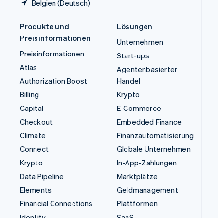
Belgien (Deutsch)
Produkte und
Lösungen
Preisinformationen
Unternehmen
Preisinformationen
Start-ups
Atlas
Agentenbasierter
Authorization Boost
Handel
Billing
Krypto
Capital
E-Commerce
Checkout
Embedded Finance
Climate
Finanzautomatisierung
Connect
Globale Unternehmen
Krypto
In-App-Zahlungen
Data Pipeline
Marktplätze
Elements
Geldmanagement
Financial Connections
Plattformen
Identity
SaaS