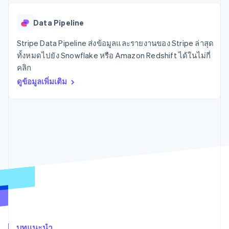
มากกว่า 125
ขายและ VAT
แพลตฟอร์ม
การใช้งาน
รายการ
Authorization
อัตโนมัติ
Revenue
แผนงานผลิตภัณฑ์
SaaS
ออกบัตรที่มีสเตเบิลคอยน์
Boost
Recognition
Data Pipeline
การประชุมประจำปีแบบ
รองรับอยู่
ยกระดับการ
เซสชัน
จัดเตรียมและจัดการ
ระบบ
ยอมรับการ
Stripe Data Pipeline ส่งข้อมูลและรายงานของ Stripe ล่าสุด
ตำแหน่งงาน
บริการด้วยเอเจนต์
อัตโนมัติ
ชำระเงิน
Link
ห้องข่าว
ทั้งหมดไปยัง Snowflake หรือ Amazon Redshift ได้ในไม่กี่
ตามอุตสาหกรรม
การชำระเงินที่
สำหรับการ
Stripe
Stripe Press
คลิก
Sigma
รวดเร็วขึ้น
ทำบัญชี
รายงานที่
บริษัท AI
ดูข้อมูลเพิ่มเติม
แหล่งข้อมูล
ออกแบบเอง
แวดวงครีเอเตอร์
Data
เกม
การติดต่อ
Pipeline
การบริการ การเดินทาง
การเชื่อมต่อการทำงาน
การซิงค์
และสันทนาการ
แอป
ติดต่อฝ่ายขาย
ข้อมูล
ประกันภัย
ตัวอย่างโค้ด
สมัครเป็นพาร์ทเนอร์
สื่อและความบันเทิง
บล็อกของนักพัฒนา
องค์กรไม่แสวงผลกำไร
สถานะ API
บริการเฉพาะทาง
ภาครัฐ
เพิ่มเติม
ธุรกิจค้าปลีก
Product roadmap
ดูสิ่งที่กำลังจะมาถึง
Radar
ระบบนิเวศ
การป้องกันการฉ้อโกง
บทแนะนำ
Atlas