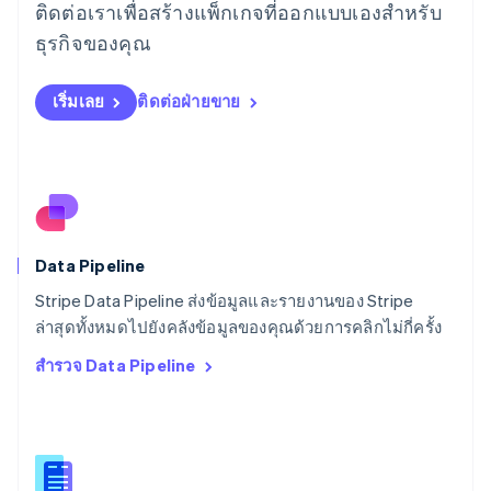
ติดต่อเราเพื่อสร้างแพ็กเกจที่ออกแบบเองสำหรับ
ลิทัวเนีย
English
ธุรกิจของคุณ
สเปน
Español
English
สโลวาเกีย
เริ่มเลย
ติดต่อฝ่ายขาย
English
สโลวีเนีย
English
Italiano
สวิตเซอร์แลนด์
Deutsch
Français
Italiano
English
สวีเดน
Svenska
English
Data Pipeline
สหรัฐอเมริกา
English
Español
简体中文
Stripe Data Pipeline ส่งข้อมูลและรายงานของ Stripe
สหรัฐอาหรับเอมิเรตส์
ล่าสุดทั้งหมดไปยังคลังข้อมูลของคุณด้วยการคลิกไม่กี่ครั้ง
English
สำรวจ Data Pipeline
สหราชอาณาจักร
English
สาธารณรัฐเช็ก
English
สิงคโปร์
English
简体中文