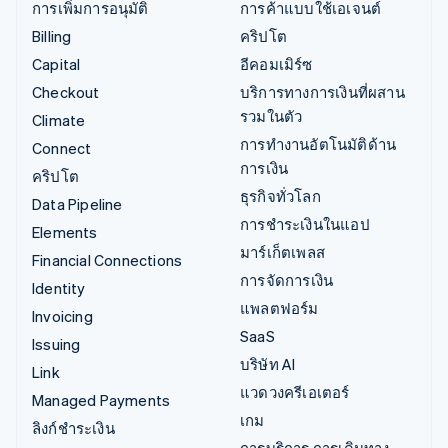
การเพิ่มการอนุมัติ
การค้าแบบใช้เอเจนต์
Billing
คริปโต
Capital
อีคอมเมิร์ซ
Checkout
บริการทางการเงินที่ผสาน
รวมในตัว
Climate
การทำงานอัตโนมัติด้าน
Connect
การเงิน
คริปโต
ธุรกิจทั่วโลก
Data Pipeline
การชำระเงินในแอป
Elements
มาร์เก็ตเพลส
Financial Connections
การจัดการเงิน
Identity
แพลตฟอร์ม
Invoicing
SaaS
Issuing
บริษัท AI
Link
แวดวงครีเอเตอร์
Managed Payments
เกม
ลิงก์ชำระเงิน
การบริการ การเดินทาง