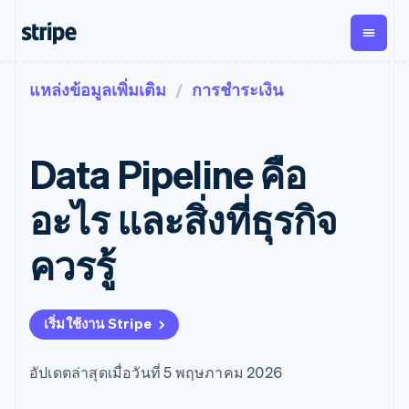
แหล่งข้อมูลเพิ่มเติม
การชำระเงิน
ตามขั้น
เอกสารประกอบ
เรียนรู้
การชำระเงิน
รายรับ
การ
แพลตฟอ
จัดการ
และ
องค์กร
Stripe Docs
บล็อก
เงิน
มาร์เก็ต
Payments
Billing
ธุรกิจสตาร์ทอัพ
ข้อมูลอ้างอิงเกี่ยวกับ API
เรื่องราวจากลูกค้า
Data Pipeline คือ
การชำระเงิน
รายรับตาม
เพลส
ไลบรารีและ SDK
คู่มือ
ออนไลน์
แบบแผนล่วง
Stripe Apps
Global
Payment links
หน้า
Metronome
Payouts
Conne
อะไร และสิ่งที่ธุรกิจ
การชำร
ตามกรณีใช้งาน
การชำระเงิน
การเรียกเก็บ
เบิกจ่าย
เงินสำห
การสนับสนุน
แบบไม่ต้อง
เงินตามการ
ให้กับ
ควรรู้
แพลตฟอ
คู่มือ
การค้าแบบใช้เอเจนต์
เขียนโค้ด
Checkout
ใช้งาน
การชำระเงิน
บุคคลที่
อีคอมเมิร์ซ
รับการสนับสนุน
UI การชำระ
ตามรอบบิล
สาม
บริการทางการเงินที่ผสาน
รับการชำระเงินออนไลน์
แพ็กเกจการสนับสนุนที่ได้
การจัดการ
เงินสำเร็จรูป
รวมในตัว
ติดตั้งใช้งานการชำระเงิน
รับการจัดการ
การชำระเงิน
Elements
เริ่มใช้งาน Stripe
การทำงานอัตโนมัติด้าน
สำเร็จรูป
บริการเฉพาะทาง
องค์ประกอบ UI
ตามรอบบิล
Invoicing
การเงิน
สร้างแพลตฟอร์มหรือ
ครั้งเดียวหรือ
ที่ยืดหยุ่น
ธุรกิจทั่วโลก
มาร์เก็ตเพลส
ตามแบบแผน
วิธีการชำระ
อัปเดตล่าสุดเมื่อวันที่ 5 พฤษภาคม 2026
การชำระเงินในแอป
จัดการการชำระเงินตาม
เงิน
ล่วงหน้า
Tax
มาร์เก็ตเพลส
รอบบิล
เข้าถึงได้
คิดภาษีการ
บริษัท
การจัดการเงิน
เสนอการเรียกเก็บเงินตาม