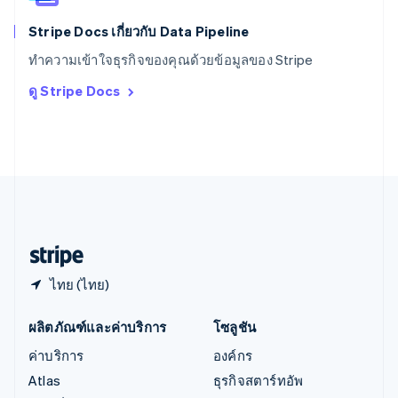
ออสเตรเลีย
English
Stripe Docs เกี่ยวกับ Data Pipeline
ออสเตรีย
ทำความเข้าใจธุรกิจของคุณด้วยข้อมูลของ Stripe
Deutsch
English
อิตาลี
ดู Stripe Docs
Italiano
English
อินเดีย
English
เอสโตเนีย
English
ไอร์แลนด์
English
ฮังการี
English
ไทย (ไทย)
ผลิตภัณฑ์และค่าบริการ
โซลูชัน
ค่าบริการ
องค์กร
Atlas
ธุรกิจสตาร์ทอัพ