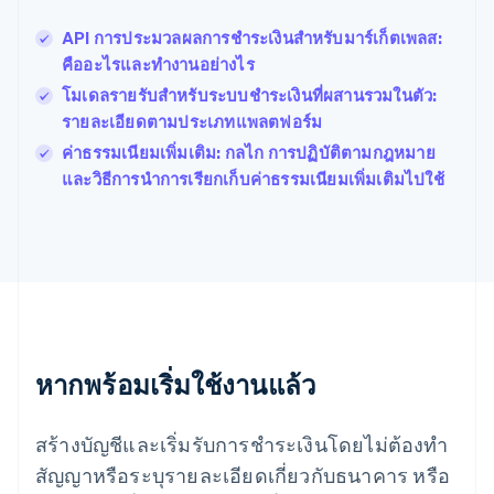
ฝรั่งเศส
Français
English
API การประมวลผลการชำระเงินสำหรับมาร์เก็ตเพลส:
ฟินแลนด์
คืออะไรและทำงานอย่างไร
English
Svenska
โมเดลรายรับสำหรับระบบชำระเงินที่ผสานรวมในตัว:
มอลตา
รายละเอียดตามประเภทแพลตฟอร์ม
English
มาเลเซีย
ค่าธรรมเนียมเพิ่มเติม: กลไก การปฏิบัติตามกฎหมาย
English
简体中文
และวิธีการนำการเรียกเก็บค่าธรรมเนียมเพิ่มเติมไปใช้
เม็กซิโก
Español
English
ยิบรอลตาร์
English
เยอรมนี
Deutsch
English
โรมาเนีย
English
ลักเซมเบิร์ก
หากพร้อมเริ่มใช้งานแล้ว
Français
Deutsch
English
ลัตเวีย
สร้างบัญชีและเริ่มรับการชำระเงินโดยไม่ต้องทำ
English
ลิกเตนสไตน์
สัญญาหรือระบุรายละเอียดเกี่ยวกับธนาคาร หรือ
Deutsch
English