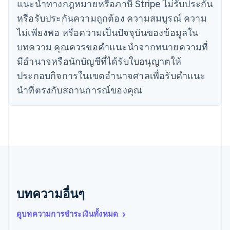
แนะนําทางกฎหมายหรือภาษี Stripe ไม่รับประกัน
ญี่ปุ่น
หรือรับประกันความถูกต้อง ความสมบูรณ์ ความ
日本語
English
เดนมาร์ก
ไม่เพียงพอ หรือความเป็นปัจจุบันของข้อมูลใน
English
บทความ คุณควรขอคําแนะนําจากทนายความที่
ไทย
ไทย
English
มีอํานาจหรือนักบัญชีที่ได้รับใบอนุญาตให้
นอร์เวย์
ประกอบกิจการในเขตอํานาจศาลเพื่อรับคําแนะ
English
นิวซีแลนด์
นําที่ตรงกับสถานการณ์ของคุณ
English
เนเธอร์แลนด์
Nederlands
English
บราซิล
Português
English
บัลแกเรีย
English
เบลเยียม
Nederlands
Français
Deutsch
English
บทความอื่นๆ
โปรตุเกส
Português
English
ดูบทความการชำระเงินทั้งหมด
โปแลนด์
English