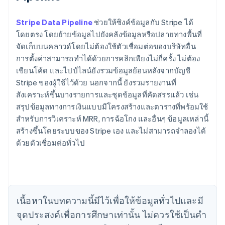
Stripe Data Pipeline
ช่วยให้ซิงค์ข้อมูลกับ Stripe ได้
โดยตรง โดยย้ายข้อมูลไปยังคลังข้อมูลหรือปลายทางพื้นที่
จัดเก็บบนคลาวด์โดยไม่ต้องใช้ตัวเชื่อมต่อของบริษัทอื่น
การตั้งค่าสามารถทำได้ด้วยการคลิกเพียงไม่กี่ครั้ง ไม่ต้อง
เขียนโค้ด และไปป์ไลน์ยังรวมข้อมูลย้อนหลังจากบัญชี
Stripe ของผู้ใช้ไว้ด้วย นอกจากนี้ ยังรวมรายงานที่
สังเคราะห์ขึ้นบางรายการและชุดข้อมูลที่คัดสรรแล้ว เช่น
สรุปข้อมูลทางการเงินแบบมีโครงสร้างและตารางที่พร้อมใช้
กรีซ
สำหรับการวิเคราะห์ MRR, การฉ้อโกง และอื่นๆ ข้อมูลเหล่านี้
English
เขตบริหารพิเศษฮ่องกง ประเทศจีน
สร้างขึ้นโดยระบบของ Stripe เอง และไม่สามารถจำลองได้
English
简体中文
ด้วยตัวเชื่อมต่อทั่วไป
แคนาดา
English
Français
โครเอเชีย
English
Italiano
จีนแผ่นดินใหญ่
เนื้อหาในบทความนี้มีไว้เพื่อให้ข้อมูลทั่วไปและมี
简体中文
English
ไซปรัส
จุดประสงค์เพื่อการศึกษาเท่านั้น ไม่ควรใช้เป็นคํา
English