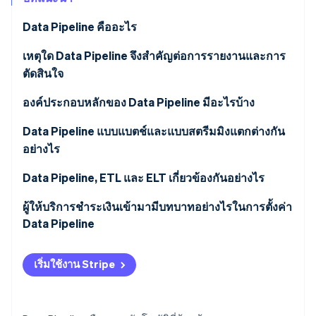
พาร์ทเนอร์
การก่อตั้งบริษัทสตาร์ทอัพ
Stripe App Marketplace
Data Pipeline คืออะไร
Climate
การขจัดคาร์บอน
เหตุใด Data Pipeline จึงสำคัญต่อการรายงานและการ
ตัดสินใจ
องค์ประกอบหลักของ Data Pipeline มีอะไรบ้าง
Stripe Sessions 2026
Data Pipeline แบบแบตช์และแบบสตรีมมิงแตกต่างกัน
ดูว่า Stripe กำลังสร้างโครงสร้างพื้นฐานระบบเศรษฐกิจสำหรับ
อย่างไร
AI อย่างไร
รับชมเลย
Data Pipeline แบบแบตช์
Data Pipeline, ETL และ ELT เกี่ยวข้องกันอย่างไร
ETL
Data Pipeline แบบสตรีมมิง
ผู้ให้บริการชำระเงินเข้ามามีบทบาทอย่างไรในการตั้งค่า
Data Pipeline
ELT
การส่งออกไฟล์ค่าที่คั่นด้วยจุลภาค (CSV)
เริ่มใช้งาน Stripe
ตัวเชื่อมต่อ ETL ของบริษัทอื่น
การซิงค์แบบเนทีฟผ่าน Stripe Data Pipeline