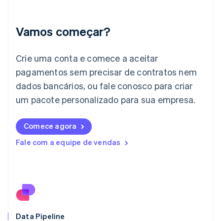
English
Irlanda
English
Vamos começar?
Itália
Italiano
English
Japão
Crie uma conta e comece a aceitar
日本語
English
pagamentos sem precisar de contratos nem
Letônia
dados bancários, ou fale conosco para criar
English
Liechtenstein
um pacote personalizado para sua empresa.
Deutsch
English
Lituânia
English
Comece agora
Luxemburgo
Fale com a equipe de vendas
Français
Deutsch
English
Malásia
English
简体中文
Malta
English
México
Español
English
Noruega
Data Pipeline