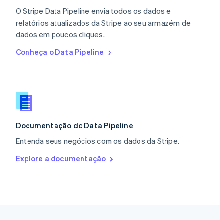
English
O Stripe Data Pipeline envia todos os dados e
Nova Zelândia
English
relatórios atualizados da Stripe ao seu armazém de
Países Baixos
dados em poucos cliques.
Nederlands
English
Conheça o Data Pipeline
Polônia
English
Portugal
Português
English
RAE de Hong Kong, China
English
简体中文
Reino Unido
English
Documentação do Data Pipeline
República Tcheca
Entenda seus negócios com os dados da Stripe.
English
Romênia
Explore a documentação
English
Singapura
English
简体中文
Suécia
Svenska
English
Suíça