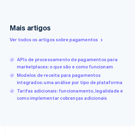
English
Eslováquia
English
Eslovênia
Mais artigos
English
Italiano
Espanha
Ver todos os artigos sobre pagamentos
Español
English
Estados Unidos
English
Español
简体中文
Estônia
APIs de processamento de pagamentos para
English
marketplaces: o que são e como funcionam
Finlândia
Modelos de receita para pagamentos
English
Svenska
França
integrados: uma análise por tipo de plataforma
Français
English
Tarifas adicionais: funcionamento, legalidade e
Gibraltar
como implementar cobranças adicionais
English
Grécia
English
Hungria
English
Índia