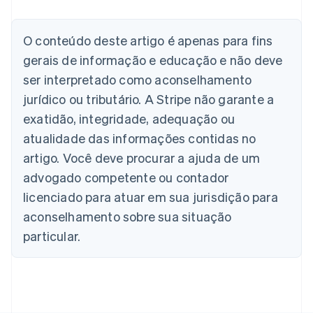
Deutsch
English
Austrália
English
O conteúdo deste artigo é apenas para fins
Áustria
gerais de informação e educação e não deve
Deutsch
English
Bélgica
ser interpretado como aconselhamento
Nederlands
Français
Deutsch
English
jurídico ou tributário. A Stripe não garante a
Brasil
exatidão, integridade, adequação ou
Português
English
Bulgária
atualidade das informações contidas no
English
artigo. Você deve procurar a ajuda de um
Canadá
advogado competente ou contador
English
Français
China continental
licenciado para atuar em sua jurisdição para
简体中文
English
aconselhamento sobre sua situação
Chipre
English
particular.
Croácia
English
Italiano
Dinamarca
English
Emirados Árabes Unidos