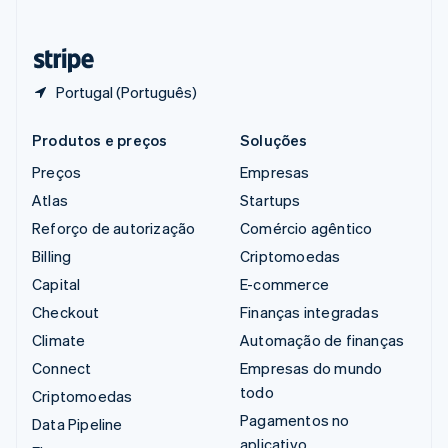
Deutsch
Français
Italiano
English
Tailândia
ไทย
English
Portugal (Português)
Produtos e preços
Soluções
Preços
Empresas
Atlas
Startups
Reforço de autorização
Comércio agêntico
Billing
Criptomoedas
Capital
E-commerce
Checkout
Finanças integradas
Climate
Automação de finanças
Connect
Empresas do mundo
todo
Criptomoedas
Pagamentos no
Data Pipeline
aplicativo