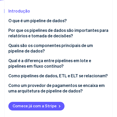
Veja o que está chegando
Introdução
Radar
Ecossistema
Prevenção de fraudes
O que é um pipeline de dados?
Parceiros
Atlas
Stripe App Marketplace
Incorporação de startups
Por que os pipelines de dados são importantes para
relatórios e tomada de decisões?
Climate
Remoção de carbono
Quais são os componentes principais de um
Identity
pipeline de dados?
Verificação de identidade
Qual é a diferença entre pipelines em lote e
pipelines em fluxo contínuo?
Pipelines em lote
Como pipelines de dados, ETL e ELT se relacionam?
Stripe Sessions 2026
Pipelines em fluxo contínuo
ETL
Como um provedor de pagamentos se encaixa em
Veja como a Stripe está construindo a infraestrutura econ
uma arquitetura de pipeline de dados?
Assista agora
ELT
Exportações de CSV
Comece já com a Stripe
Conectores ETL de terceiros