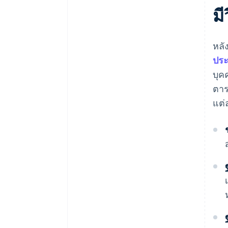
ม
หลั
ประ
บุค
ตาร
แต่