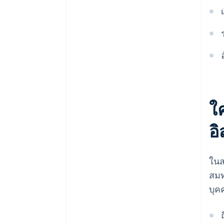
ธุรกิจของตน
ใ
อิ
ในส
สมท
บุค