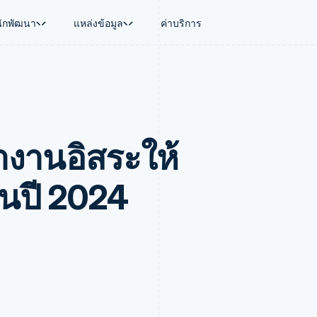
นักพัฒนา
แหล่งข้อมูล
ค่าบริการ
ใช้งาน
นุน
คู่มือ
ตามอุตสาหกรรม
บริษัท
การจัดการเงิน
แพลตฟอร์มและ
บใช้เอเจนต์
นับสนุน
รับการชำระเงินออนไลน์
บริษัท AI
แผนงานผลิตภัณฑ์
Global Payouts
Connect
์ซ
ารสนับสนุนที่ได้รับการจัดการ
ติดตั้งใช้งานการชำระเงินสำเร็จรูป
แวดวงครีเอเตอร์
การประชุมประจำปีแบบเซสชั
วงหน้า
เบิกจ่ายให้กับบุคคลที่สาม
การชำระเงินส
งการเงินที่ผสานรวมในตัว
ฉพาะทาง
สร้างแพลตฟอร์มหรือมาร์เก็ตเพลส
เกม
ตำแหน่งงาน
ทำงานอิสระให้
อัตโนมัติด้านการเงิน
จัดการการชำระเงินตามรอบบิล
การบริการ การเดินทาง และส
ห้องข่าว
การใช้งาน
วโลก
เสนอการเรียกเก็บเงินตามการใช้งาน
Stripe Press
บิล
เงินในแอป
ออกบัตรที่มีสเตเบิลคอยน์รองรับอยู่
ประกันภัย
งินตามรอบ
เพลส
จัดเตรียมและจัดการบริการด้วยเอเจนต์
สื่อและความบันเทิง
นปี 2024
รเงิน
องค์กรไม่แสวงผลกำไร
ร์ม
บริการเฉพาะทาง
บแผนล่วง
ภาครัฐ
ธุรกิจค้าปลีก
VAT
on
การทำบัญชี