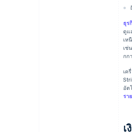
ธุร
ดูแ
เหน
เช่
กกา
เคร
Str
อัต
ราย
เ