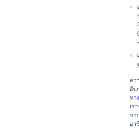
ควา
อื่
ทาง
เรา
หาก
อาช