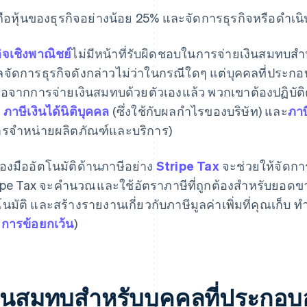
ถือหุ้นของธุรกิจอย่างน้อย 25% และจัดการธุรกิจหรือดําเ
กิจเชิงพาณิชย์
ไม่มีหน้าที่รับผิดชอบในการจ่ายเงินสมทบสำ
ลจัดการธุรกิจดังกล่าวไม่ว่าในกรณีใดๆ แต่บุคคลที่ประกอ
ือจากการจ่ายเงินสมทบด้วยตัวเองแล้ว พวกเขาต้องปฏิบัติ
น
ภาษีเงินได้นิติบุคคล
(ซึ่งใช้กับผลกําไรของบริษัท) และ
ภาษ
รจําหน่ายผลิตภัณฑ์และบริการ)
ื่องมืออัตโนมัติด้านภาษีอย่าง
Stripe Tax
จะช่วยให้จัดการ
ipe Tax จะคํานวณและใช้อัตราภาษีที่ถูกต้องสําหรับยอด
โนมัติ และสร้างรายงานเกี่ยวกับภาษีมูลค่าเพิ่มที่คุณเก็บ 
การข้อยกเว้น
)
งินสมทบสำหรับบุคคลที่ประกอบอ