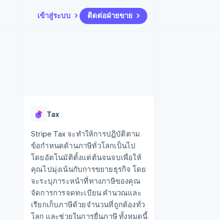
เข้าสู่ระบบ
ติดต่อฝ่ายขาย
แหล่งข้อมูล
ระบบนิเวศ
การติดต่อ
มาร์เก็ตเพลส
เพิ่มเติม
การเชื่อมต่อการทำงานแอป
พาร์ทเนอร์
ติดต่อฝ่ายขาย
Product roadmap
น
ตัวอย่างโค้ด
Stripe App Marketplace
สมัครเป็นพาร์ทเนอร์
ดูสิ่งที่กำลังจะมาถึง
ำหรับแพลตฟอร์ม
บล็อกของนักพัฒนา
ันทนาการ
สถานะ API
Radar
การป้องกันการฉ้อโกง
Tax
Atlas
การก่อตั้งบริษัทสตาร์ทอัพ
Stripe Tax จะทำให้การปฏิบัติตาม
ข้อกำหนดด้านภาษีทั่วโลกเป็นไป
Climate
การขจัดคาร์บอน
โดยอัตโนมัติตั้งแต่ต้นจนจบเพื่อให้
คุณไปมุ่งเน้นกับการขยายธุรกิจ โดย
จะระบุภาระหน้าที่ทางภาษีของคุณ
จัดการการจดทะเบียน คำนวณและ
เรียกเก็บภาษีด้วยจำนวนที่ถูกต้องทั่ว
โลก และช่วยในการยื่นภาษี ทั้งหมดนี้