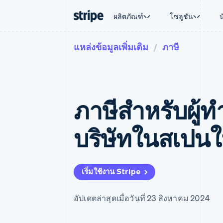
ผลิตภัณฑ์
โซลูชัน
แหล่งข้อมูลเพิ่มเติม
ภาษี
ตามขั้น
เอกสารประกอบ
เรียนรู้
ตามกรณี
การสนับส
การชำระเงิน
รายรับ
องค์กร
Stripe Docs
บล็อก
การค้าแบ
รับการส
Payments
Billing
ธุรกิจสตาร์ทอัพ
ข้อมูลอ้างอิงเกี่ยวกับ API
เรื่องราวจากลูกค้า
อีคอมเมิร
แพ็กเกจก
การชำระเงินออนไลน์
รายรับตามแบบแผนล่
ไลบรารีและ SDK
คู่มือ
บริการทา
บริการเ
Payment links
Metronome
Stripe Apps
ภาษีสําหรับผู้
การทำงาน
การชำระเงินแบบไม่ต้องเขียน
การเรียกเก็บเงินตาม
ธุรกิจทั่
โค้ด
การชำระเงินตามรอบ
การชำระ
การจัดการการชำระเ
Checkout
มาร์เก็ต
บริษัทในสเปนใ
UI การชำระเงินสำเร็จรูป
บิล
การจัดกา
Elements
Invoicing
แพลตฟอ
องค์ประกอบ UI ที่ยืดหยุ่น
ครั้งเดียวหรือตามแบ
SaaS
วิธีการชำระเงิน
หน้า
เข้าถึงได้มากกว่า 125 รายการ
Tax
เริ่มใช้งาน Stripe
Authorization Boost
คิดภาษีการขายและ 
ยกระดับการยอมรับการชำระเงิน
อัตโนมัติ
Link
Revenue Recogniti
อัปเดตล่าสุดเมื่อวันที่ 23 สิงหาคม 2024
การชำระเงินที่รวดเร็วขึ้น
ระบบอัตโนมัติสำหรับ
Stripe Sigma