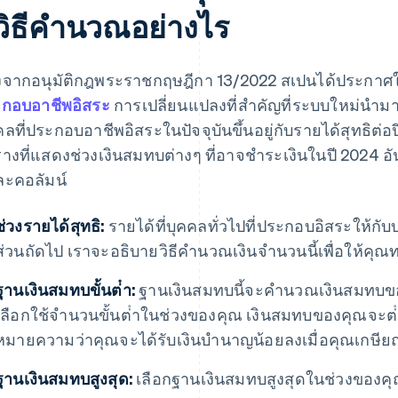
ีวิธีคํานวณอย่างไร
งจากอนุมัติกฎพระราชกฤษฎีกา 13/2022 สเปนได้ประกาศใ
กอบอาชีพอิสระ
การเปลี่ยนแปลงที่สําคัญที่ระบบใหม่นําม
คลที่ประกอบอาชีพอิสระในปัจจุบันขึ้นอยู่กับรายได้สุทธิต่อ
างที่แสดงช่วงเงินสมทบต่างๆ ที่อาจชําระเงินในปี 2024 อั
ละคอลัมน์
ช่วงรายได้สุทธิ:
รายได้ที่บุคคลทั่วไปที่ประกอบอิสระให้กับบ
ส่วนถัดไป เราจะอธิบายวิธีคํานวณเงินจํานวนนี้เพื่อให้ค
ฐานเงินสมทบขั้นต่ํา:
ฐานเงินสมทบนี้จะคํานวณเงินสมทบของ
เลือกใช้จํานวนขั้นต่ําในช่วงของคุณ เงินสมทบของคุณจะต่ําสุ
หมายความว่าคุณจะได้รับเงินบํานาญน้อยลงเมื่อคุณเกษีย
ฐานเงินสมทบสูงสุด:
เลือกฐานเงินสมทบสูงสุดในช่วงของคุณ