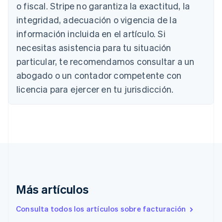
Austria
o fiscal. Stripe no garantiza la exactitud, la
Deutsch
English
integridad, adecuación o vigencia de la
Bélgica
información incluida en el artículo. Si
Nederlands
Français
Deutsch
English
Brasil
necesitas asistencia para tu situación
Português
English
particular, te recomendamos consultar a un
Bulgaria
abogado o un contador competente con
English
Canadá
licencia para ejercer en tu jurisdicción.
English
Français
China continental
简体中文
English
Chipre
English
Croacia
English
Italiano
Dinamarca
English
Emiratos Árabes Unidos
Más artículos
English
Eslovaquia
Consulta todos los artículos sobre facturación
English