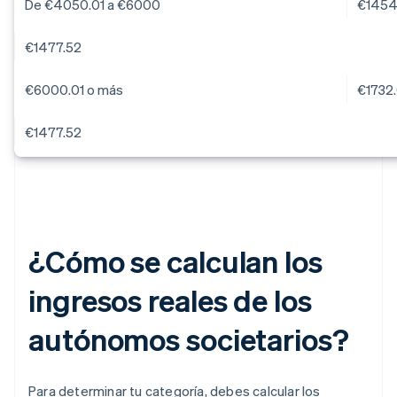
De €4050.01 a €6000
€1454
€1477.52
€6000.01 o más
€1732
€1477.52
¿Cómo se calculan los
ingresos reales de los
autónomos societarios?
Para determinar tu categoría, debes calcular los