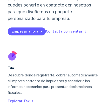
Italia
puedes ponerte en contacto con nosotros
Italiano
English
para que diseñemos un paquete
Japón
日本語
English
personalizado para tu empresa.
Letonia
English
Liechtenstein
Empezar ahora
Contacta con ventas
Deutsch
English
Lituania
English
Luxemburgo
Français
Deutsch
English
Malasia
English
简体中文
Tax
Malta
English
Descubre dónde registrarte, cobrar automáticamente
México
el importe correcto de impuestos y acceder a los
Español
English
informes necesarios para presentar declaraciones
Noruega
fiscales.
English
Nueva Zelandia
Explorar Tax
English