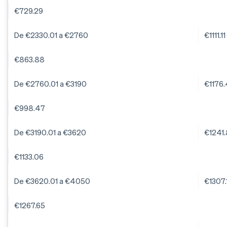
€729.29
De €2330.01 a €2760
€1111.11
€863.88
De €2760.01 a €3190
€1176
€998.47
De €3190.01 a €3620
€1241
€1133.06
De €3620.01 a €4050
€1307.
€1267.65