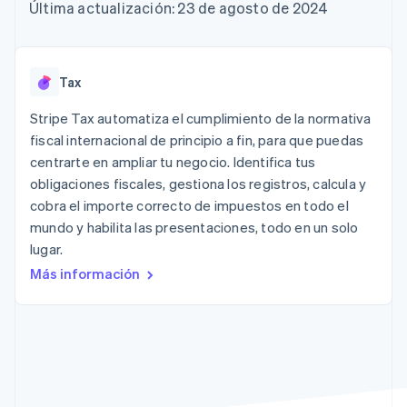
Authorization
Recognition
Empresa
Última actualización: 23 de agosto de 2024
Gestión del dinero
Gestionar
Boost
Automatización
Plataformas
suscripciones
Optimizaciones
contable
Hoja de ruta del
SaaS
Ofrecer cobro por
de aceptación
Stripe Sigma
producto
consumo
Link
Informes
Conferencia anual
Emitir tarjetas
Tax
Proceso de
personalizados
Sessions
respaldadas por
compra
Data Pipeline
Empleos
monedas estables
Stripe Tax automatiza el cumplimiento de la normativa
Por sector
acelerado
Sincronización
Sala de prensa
Aprovisiona y gestiona
fiscal internacional de principio a fin, para que puedas
de datos
Stripe Press
servicios con agentes
Empresas de IA
centrarte en ampliar tu negocio. Identifica tus
Economía de los
obligaciones fiscales, gestiona los registros, calcula y
creadores
cobra el importe correcto de impuestos en todo el
Juegos
Contacto
Más
Recursos
Hostelería, viajes y ocio
mundo y habilita las presentaciones, todo en un solo
Product roadmap
Contacta con ventas
lugar.
Ver lo que viene
Seguros
Integraciones de
Conviértete en socio
Medios de
aplicaciones
Más información
Radar
comunicación y
Ejemplos de código
Prevención de fraude
entretenimiento
Blog de
Organizaciones sin
desarrolladores
Atlas
fines de lucro
Estado de la API
Constitución de una startup
Servicios
Climate
profesionales
Eliminación de dióxido de carbono
Sector público
Minorista