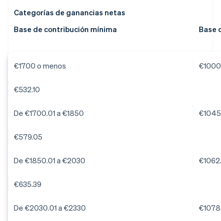
Categorías de ganancias netas
Base de contribución mínima
Base 
€1700 o menos
€1000
€532.10
De €1700.01 a €1850
€1045
€579.05
De €1850.01 a €2030
€1062
€635.39
De €2030.01 a €2330
€1078