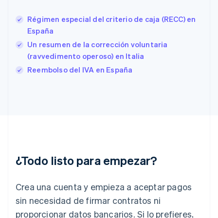
Eslovenia
English
Italiano
Régimen especial del criterio de caja (RECC) en
España
España
Español
English
Estados Unidos
Un resumen de la corrección voluntaria
English
Español
简体中文
(ravvedimento operoso) en Italia
Estonia
Reembolso del IVA en España
English
Finlandia
English
Svenska
Francia
Français
English
Gibraltar
English
Grecia
English
¿Todo listo para empezar?
Hungría
English
India
Crea una cuenta y empieza a aceptar pagos
English
Irlanda
sin necesidad de firmar contratos ni
English
proporcionar datos bancarios. Si lo prefieres,