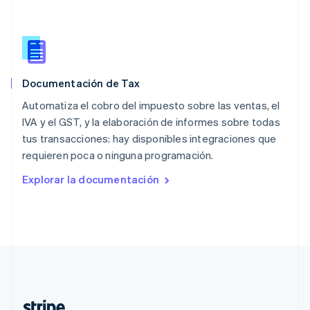
Países Bajos
Nederlands
English
Polonia
English
Portugal
Português
English
Documentación de Tax
RAE de Hong Kong, China
English
简体中文
Automatiza el cobro del impuesto sobre las ventas, el
Reino Unido
IVA y el GST, y la elaboración de informes sobre todas
English
tus transacciones: hay disponibles integraciones que
República Checa
requieren poca o ninguna programación.
English
Rumania
Explorar la documentación
English
Singapur
English
简体中文
Suecia
Svenska
English
Suiza
Deutsch
Français
Italiano
English
Tailandia
ไทย
English