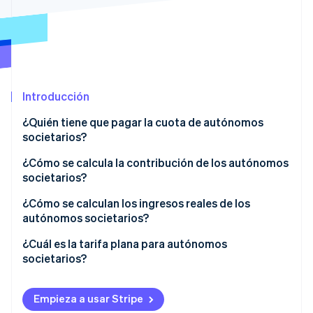
Ecosistema
Sesiones de Stripe 2026
Socios
Descubre cómo Stripe construye la infraestructura económi
Stripe App Marketplace
Mirar ahora
Introducción
¿Quién tiene que pagar la cuota de autónomos
societarios?
¿Cómo se calcula la contribución de los autónomos
societarios?
¿Cómo se calculan los ingresos reales de los
autónomos societarios?
Autónomos societarios con actividad económica
¿Cuál es la tarifa plana para autónomos
societarios?
Trabajadores autónomos con actividades
societarias que reciben un salario de su empresa y
que también facturan a otra empresa
Empieza a usar Stripe