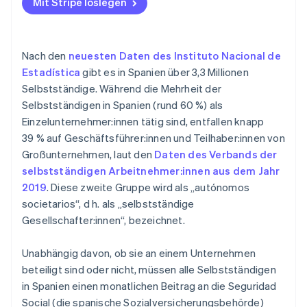
Unternehmen ein Gehalt beziehen und noch
Mit Stripe loslegen
freiberuflich für andere Unternehmen tätig sind
Selbstständige Gesellschafter:innen, die von ihrem
Nach den
neuesten Daten des Instituto Nacional de
Unternehmen ein Gehalt beziehen
Estadística
gibt es in Spanien über 3,3 Millionen
Selbstständige. Während die Mehrheit der
Selbstständigen in Spanien (rund 60 %) als
Einzelunternehmer:innen tätig sind, entfallen knapp
39 % auf Geschäftsführer:innen und Teilhaber:innen von
Großunternehmen, laut den
Daten des Verbands der
selbstständigen Arbeitnehmer:innen aus dem Jahr
2019
. Diese zweite Gruppe wird als „autónomos
societarios“, d h. als „selbstständige
Gesellschafter:innen“, bezeichnet.
Unabhängig davon, ob sie an einem Unternehmen
beteiligt sind oder nicht, müssen alle Selbstständigen
in Spanien einen monatlichen Beitrag an die Seguridad
Social (die spanische Sozialversicherungsbehörde)