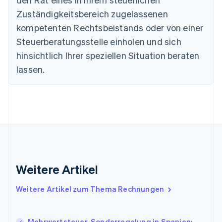
English
Dänemark
Zuständigkeitsbereich zugelassenen
English
kompetenten Rechtsbeistands oder von einer
Deutschland
Steuerberatungsstelle einholen und sich
Deutsch
English
Estland
hinsichtlich Ihrer speziellen Situation beraten
English
lassen.
Festlandchina
简体中文
English
Finnland
English
Svenska
Frankreich
Français
English
Gibraltar
English
Griechenland
English
Weitere Artikel
Indien
English
Weitere Artikel zum Thema Rechnungen
Irland
English
Italien
Mehrwertsteuer-Sonderregelung in Spanien: