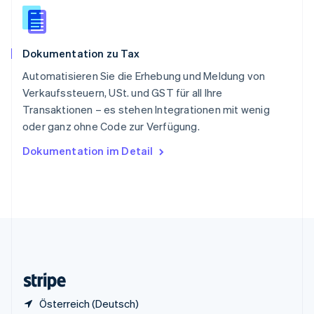
English
Italiano
Sonderverwaltungsregion Hongkong,
China
English
简体中文
Dokumentation zu Tax
Spanien
Español
English
Automatisieren Sie die Erhebung und Meldung von
Thailand
Verkaufssteuern, USt. und GST für all Ihre
ไทย
English
Transaktionen – es stehen Integrationen mit wenig
Tschechische Republik
oder ganz ohne Code zur Verfügung.
English
Ungarn
Dokumentation im Detail
English
Vereinigte Arabische Emirate
English
Vereinigte Staaten
English
Español
简体中文
Vereinigtes Königreich
English
Zypern
English
Österreich (Deutsch)