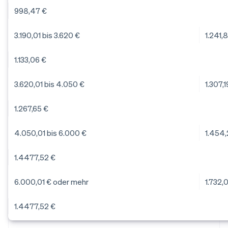
998,47 €
3.190,01 bis 3.620 €
1.241,
1.133,06 €
3.620,01 bis 4.050 €
1.307,1
1.267,65 €
4.050,01 bis 6.000 €
1.454,
1.4477,52 €
6.000,01 € oder mehr
1.732,
1.4477,52 €