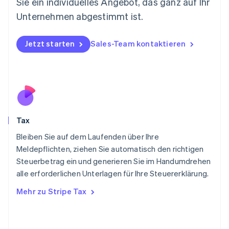
Sie ein individuelles Angebot, das ganz auf Ihr
English
Niederlande
Unternehmen abgestimmt ist.
Nederlands
English
Norwegen
English
Jetzt starten
Sales-Team kontaktieren
Österreich
Deutsch
English
Polen
English
Portugal
Português
English
Rumänien
Tax
English
Schweden
Bleiben Sie auf dem Laufenden über Ihre
Svenska
English
Meldepflichten, ziehen Sie automatisch den richtigen
Schweiz
Steuerbetrag ein und generieren Sie im Handumdrehen
Deutsch
Français
Italiano
English
alle erforderlichen Unterlagen für Ihre Steuererklärung.
Singapur
English
简体中文
Mehr zu Stripe Tax
Slowakei
English
Slowenien