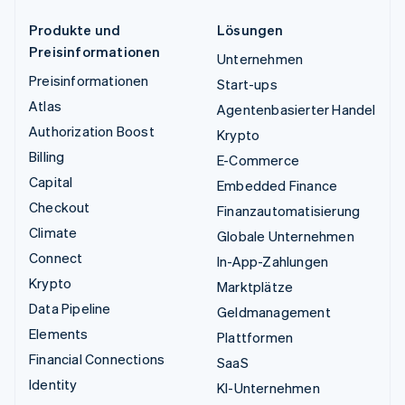
Produkte und
Lösungen
Preisinformationen
Unternehmen
Preisinformationen
Start-ups
Atlas
Agentenbasierter Handel
Authorization Boost
Krypto
Billing
E-Commerce
Capital
Embedded Finance
Checkout
Finanzautomatisierung
Climate
Globale Unternehmen
Connect
In-App-Zahlungen
Krypto
Marktplätze
Data Pipeline
Geldmanagement
Elements
Plattformen
Financial Connections
SaaS
Identity
KI-Unternehmen