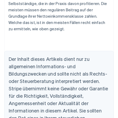
Selbstständige, die in der Praxis davon profitieren. Die
meisten müssen den regulären Beitrag auf der
Grundlage ihrer Nettoeinkommensklasse zahlen.
Welche das ist, ist in den meisten Fällen recht einfach
zu ermitteln, wie oben gezeigt.
Der Inhalt dieses Artikels dient nur zu
allgemeinen Informations- und
Bildungszwecken und sollte nicht als Rechts-
oder Steuerberatung interpretiert werden.
Australien
English
Stripe übernimmt keine Gewähr oder Garantie
Belgien
für die Richtigkeit, Vollständigkeit,
Nederlands
Français
Deutsch
English
Brasilien
Angemessenheit oder Aktualität der
Português
English
Informationen in diesem Artikel. Sie sollten
Bulgarien
den Rat eines in Ihrem steuerlichen