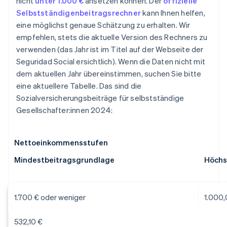
nicht
unter 1.000 €
ansetzen können. Der
offizielle
Selbstständigenbeitragsrechner
kann Ihnen helfen,
eine möglichst genaue Schätzung zu erhalten. Wir
empfehlen, stets die aktuelle Version des Rechners zu
verwenden (das Jahr ist im Titel auf der Webseite der
Seguridad Social ersichtlich). Wenn die Daten nicht mit
dem aktuellen Jahr übereinstimmen, suchen Sie bitte
eine aktuellere Tabelle. Das sind die
Sozialversicherungsbeiträge für selbstständige
Gesellschafter:innen 2024:
Nettoeinkommensstufen
Mindestbeitragsgrundlage
Höchs
1.700 € oder weniger
1.000,
532,10 €