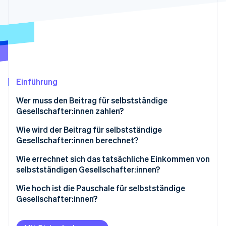
Betrugsprävention
Ecosystem
Atlas
Start-up-Gründung
Partner
Stripe App-Marktplatz
Climate
CO₂-Entnahme
Identity
Online-Identitätsprüfung
Einführung
Wer muss den Beitrag für selbstständige
Gesellschafter:innen zahlen?
Wie wird der Beitrag für selbstständige
Stripe-Sessions 2026
Gesellschafter:innen berechnet?
Erfahren Sie, wie Stripe Lösungen für die Wirts
Jetzt ansehen
Wie errechnet sich das tatsächliche Einkommen von
selbstständigen Gesellschafter:innen?
Selbstständige Gesellschafter:innen mit
Wie hoch ist die Pauschale für selbstständige
wirtschaftlicher Tätigkeit
Gesellschafter:innen?
Selbstständige Gesellschafter:innen, die von ihrem