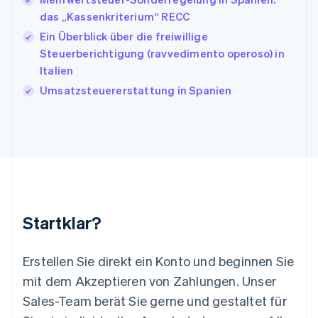
Italiano
English
Japan
das „Kassenkriterium“ RECC
日本語
English
Ein Überblick über die freiwillige
Kanada
Steuerberichtigung (ravvedimento operoso) in
English
Français
Italien
Kroatien
English
Italiano
Umsatzsteuererstattung in Spanien
Lettland
English
Liechtenstein
Deutsch
English
Litauen
English
Luxemburg
Français
Deutsch
English
Malaysia
Startklar?
English
简体中文
Malta
English
Erstellen Sie direkt ein Konto und beginnen Sie
Mexiko
mit dem Akzeptieren von Zahlungen. Unser
Español
English
Sales-Team berät Sie gerne und gestaltet für
Neuseeland