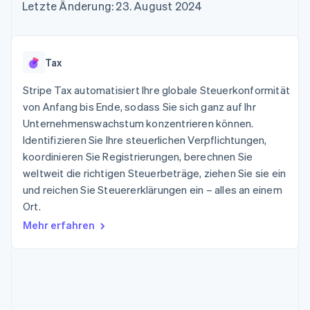
Data Pipeline
Letzte Änderung: 23. August 2024
Geldmanagement
Marktplatz auf
Zugriff auf mehr als
Datensynchronisierung
Produkt-Roadmap
Plattformen
Grundlagen der
125
Stripe Sessions
SaaS
Abonnementverwaltung
Terminal
Karriere
Zahlungen vor Ort
Newsroom
So setzen Sie
Tax
Authorization
Stripe Press
nutzungsbasierte
Boost
Abrechnung um
Stripe Tax automatisiert Ihre globale Steuerkonformität
Nach Branche
Optimierung der
Stablecoin-gestützte
Autorisierungsraten
von Anfang bis Ende, sodass Sie sich ganz auf Ihr
Karten ausgeben: So
Link
KI-Unternehmen
Kontakt
geht´s
Unternehmenswachstum konzentrieren können.
Beschleunigter
Creator Economy
Bereitstellung und
Identifizieren Sie Ihre steuerlichen Verpflichtungen,
Bezahlvorgang
Gaming
Verwaltung von
Sales-Team
koordinieren Sie Registrierungen, berechnen Sie
Financial
Bewirtung, Reisen und
Diensten mit Agenten
kontaktieren
Connections
Freizeit
weltweit die richtigen Steuerbeträge, ziehen Sie sie ein
Partner werden
Verbundene
Versicherungen
und reichen Sie Steuererklärungen ein – alles an einem
Medien und
Finanzdaten
Ort.
Unterhaltung
Ressourcen
Gemeinnützige
Mehr erfahren
Organisationen
Fachdienstleistungen
App-Integrationen
Mehr
Öffentlicher Sektor
Code-Beispiele
Product roadmap
Einzelhandel
Entwickler-Blog
Ausblick
API-Status
Radar