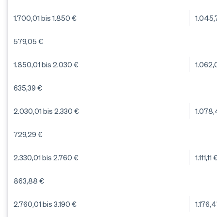
1.700,01 bis 1.850 €
1.045,
579,05 €
1.850,01 bis 2.030 €
1.062,
635,39 €
2.030,01 bis 2.330 €
1.078,
729,29 €
2.330,01 bis 2.760 €
1.111,11 
863,88 €
2.760,01 bis 3.190 €
1.176,