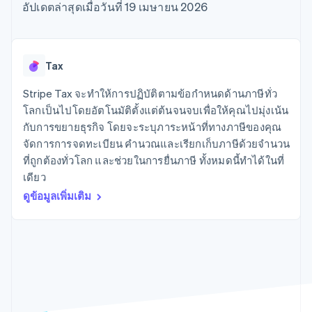
มากกว่า 125
ขายและ VAT
อัปเดตล่าสุดเมื่อวันที่ 19 เมษายน 2026
แพลตฟอร์ม
การใช้งาน
รายการ
Authorization
อัตโนมัติ
Revenue
แผนงานผลิตภัณฑ์
SaaS
ออกบัตรที่มีสเตเบิลคอยน์
Boost
Recognition
การประชุมประจำปีแบบ
รองรับอยู่
ยกระดับการ
เซสชัน
จัดเตรียมและจัดการ
ระบบ
ยอมรับการ
ตำแหน่งงาน
บริการด้วยเอเจนต์
Tax
อัตโนมัติ
ชำระเงิน
Link
ห้องข่าว
ตามอุตสาหกรรม
การชำระเงินที่
สำหรับการ
Stripe
Stripe Press
Stripe Tax จะทำให้การปฏิบัติตามข้อกำหนดด้านภาษีทั่ว
Sigma
รวดเร็วขึ้น
ทำบัญชี
รายงานที่
บริษัท AI
โลกเป็นไปโดยอัตโนมัติตั้งแต่ต้นจนจบเพื่อให้คุณไปมุ่งเน้น
แหล่งข้อมูล
ออกแบบเอง
แวดวงครีเอเตอร์
กับการขยายธุรกิจ โดยจะระบุภาระหน้าที่ทางภาษีของคุณ
Data
เกม
การติดต่อ
จัดการการจดทะเบียน คำนวณและเรียกเก็บภาษีด้วยจำนวน
Pipeline
การบริการ การเดินทาง
การเชื่อมต่อการทำงาน
การซิงค์
และสันทนาการ
แอป
ที่ถูกต้องทั่วโลก และช่วยในการยื่นภาษี ทั้งหมดนี้ทำได้ในที่
ติดต่อฝ่ายขาย
ข้อมูล
ประกันภัย
ตัวอย่างโค้ด
สมัครเป็นพาร์ทเนอร์
เดียว
สื่อและความบันเทิง
บล็อกของนักพัฒนา
ดูข้อมูลเพิ่มเติม
องค์กรไม่แสวงผลกำไร
สถานะ API
บริการเฉพาะทาง
ภาครัฐ
เพิ่มเติม
ธุรกิจค้าปลีก
Product roadmap
ดูสิ่งที่กำลังจะมาถึง
Radar
ระบบนิเวศ
การป้องกันการฉ้อโกง
Atlas