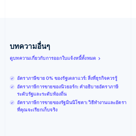
นิวซีแลนด์
English
เนเธอร์แลนด์
Nederlands
English
บราซิล
Português
English
บทความอื่นๆ
บัลแกเรีย
English
เบลเยียม
ดูบทความเกี่ยวกับการออกใบแจ้งหนี้ทั้งหมด
Nederlands
Français
Deutsch
English
โปรตุเกส
Português
English
อัตราภาษีขาย 0% ของรัฐเดลาแวร์: สิ่งที่ธุรกิจควรรู้
โปแลนด์
อัตราภาษีการขายของนิวยอร์ก: คำอธิบายอัตราภาษี
English
ฝรั่งเศส
ระดับรัฐและระดับท้องถิ่น
Français
English
อัตราภาษีการขายของรัฐมินนิโซตา: วิธีทำงานและอัตรา
ฟินแลนด์
ที่คุณจะเรียกเก็บจริง
English
Svenska
มอลตา
English
มาเลเซีย
English
简体中文