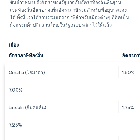
ขั้นต่ำ" หมายถึงอัตราของรัฐบวกกับอัตราท้องถิ่นพื้นฐาน
เขตท้องถิ่นอื่นๆ อาจเพิ่มอัตราภาษีรวมสำหรับที่อยู่บางแห่ง
ได้ ทั้งนี้ เราได้รวบรวมอัตราภาษีสำหรับเมืองต่างๆ ที่คิดเป็น
กิจกรรมค้าปลีกส่วนใหญ่ในรัฐเนแบรสกาไว้ให้แล้ว
เมือง
อัตราภาษีท้องถิ่น
อัตราภา
Omaha (โอมาฮา)
1.50%
7.00%
Lincoln (ลินคอล์น)
1.75%
7.25%