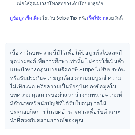
เพื่อให้คุณมีเวลาโฟกัสที่การเติบโตของธุรกิจ
ดูข้อมูลเพิ่มเติม
เกี่ยวกับ Stripe Tax หรือ
เริ่มใช้งาน
เลยวันนี้
กรีซ
English
เขตบริหารพิเศษฮ่องกง ประเทศจีน
English
简体中文
แคนาดา
English
Français
เนื้อหาในบทความนี้มีไว้เพื่อให้ข้อมูลทั่วไปและมี
โครเอเชีย
จุดประสงค์เพื่อการศึกษาเท่านั้น ไม่ควรใช้เป็นคํา
English
Italiano
จีนแผ่นดินใหญ่
แนะนําทางกฎหมายหรือภาษี Stripe ไม่รับประกัน
简体中文
English
หรือรับประกันความถูกต้อง ความสมบูรณ์ ความ
ไซปรัส
ไม่เพียงพอ หรือความเป็นปัจจุบันของข้อมูลใน
English
ญี่ปุ่น
บทความ คุณควรขอคําแนะนําจากทนายความที่
日本語
English
มีอํานาจหรือนักบัญชีที่ได้รับใบอนุญาตให้
เดนมาร์ก
ประกอบกิจการในเขตอํานาจศาลเพื่อรับคําแนะ
English
ไทย
นําที่ตรงกับสถานการณ์ของคุณ
ไทย
English
นอร์เวย์
English