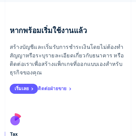
เม็กซิโก
Español
English
ยิบรอลตาร์
English
หากพร้อมเริ่มใช้งานแล้ว
เยอรมนี
Deutsch
English
โรมาเนีย
สร้างบัญชีและเริ่มรับการชำระเงินโดยไม่ต้องทำ
English
สัญญาหรือระบุรายละเอียดเกี่ยวกับธนาคาร หรือ
ลักเซมเบิร์ก
ติดต่อเราเพื่อสร้างแพ็กเกจที่ออกแบบเองสำหรับ
Français
Deutsch
English
ลัตเวีย
ธุรกิจของคุณ
English
ลิกเตนสไตน์
Deutsch
English
เริ่มเลย
ติดต่อฝ่ายขาย
ลิทัวเนีย
English
สเปน
Español
English
สโลวาเกีย
English
สโลวีเนีย
Tax
English
Italiano