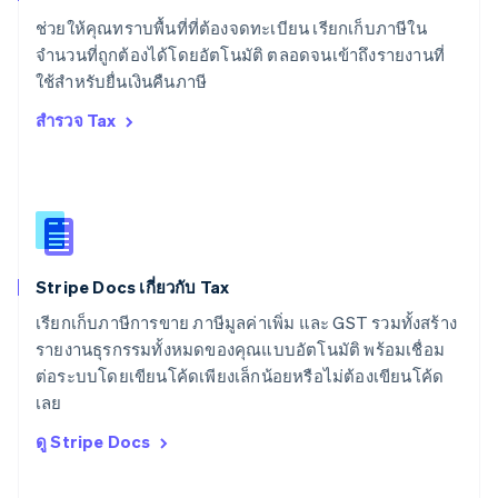
สวิตเซอร์แลนด์
ช่วยให้คุณทราบพื้นที่ที่ต้องจดทะเบียน เรียกเก็บภาษีใน
Deutsch
Français
Italiano
English
จำนวนที่ถูกต้องได้โดยอัตโนมัติ ตลอดจนเข้าถึงรายงานที่
สวีเดน
ใช้สำหรับยื่นเงินคืนภาษี
Svenska
English
สหรัฐอเมริกา
สำรวจ Tax
English
Español
简体中文
สหรัฐอาหรับเอมิเรตส์
English
สหราชอาณาจักร
English
สาธารณรัฐเช็ก
English
Stripe Docs เกี่ยวกับ Tax
สิงคโปร์
English
简体中文
เรียกเก็บภาษีการขาย ภาษีมูลค่าเพิ่ม และ GST รวมทั้งสร้าง
ออสเตรเลีย
รายงานธุรกรรมทั้งหมดของคุณแบบอัตโนมัติ พร้อมเชื่อม
English
ต่อระบบโดยเขียนโค้ดเพียงเล็กน้อยหรือไม่ต้องเขียนโค้ด
ออสเตรีย
เลย
Deutsch
English
อิตาลี
ดู Stripe Docs
Italiano
English
อินเดีย
English