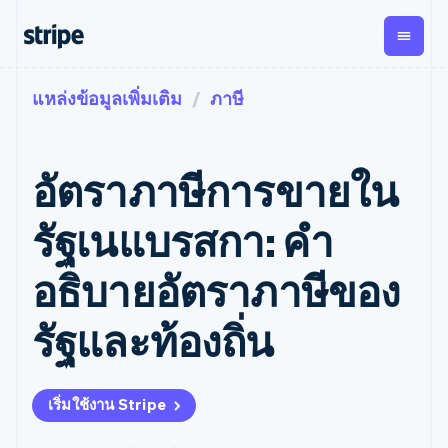
แหล่งข้อมูลเพิ่มเติม
ภาษี
ตามขั้น
เอกสารประกอบ
เรียนรู้
การชำระเงิน
รายรับ
การ
แพลตฟอ
จัดการ
และ
องค์กร
Stripe Docs
บล็อก
เงิน
มาร์เก็ต
Payments
Billing
ธุรกิจสตาร์ทอัพ
ข้อมูลอ้างอิงเกี่ยวกับ API
เรื่องราวจากลูกค้า
อัตราภาษีการขายใน
การชำระเงิน
รายรับตาม
เพลส
ไลบรารีและ SDK
คู่มือ
ออนไลน์
แบบแผนล่วง
Stripe Apps
Global
Payment links
หน้า
Metronome
Payouts
Conne
รัฐเนแบรสกา: คำ
การชำร
ตามกรณีใช้งาน
การชำระเงิน
การเรียกเก็บ
เบิกจ่าย
เงินสำห
การสนับสนุน
แบบไม่ต้อง
เงินตามการ
ให้กับ
อธิบายอัตราภาษีของ
แพลตฟอ
คู่มือ
การค้าแบบใช้เอเจนต์
เขียนโค้ด
Checkout
ใช้งาน
การชำระเงิน
บุคคลที่
อีคอมเมิร์ซ
รับการสนับสนุน
UI การชำระ
ตามรอบบิล
สาม
บริการทางการเงินที่ผสาน
รับการชำระเงินออนไลน์
แพ็กเกจการสนับสนุนที่ได้
การจัดการ
รัฐและท้องถิ่น
เงินสำเร็จรูป
รวมในตัว
ติดตั้งใช้งานการชำระเงิน
รับการจัดการ
การชำระเงิน
Elements
การทำงานอัตโนมัติด้าน
สำเร็จรูป
บริการเฉพาะทาง
องค์ประกอบ UI
ตามรอบบิล
Invoicing
การเงิน
สร้างแพลตฟอร์มหรือ
ครั้งเดียวหรือ
ที่ยืดหยุ่น
ธุรกิจทั่วโลก
มาร์เก็ตเพลส
ตามแบบแผน
วิธีการชำระ
เริ่มใช้งาน Stripe
การชำระเงินในแอป
จัดการการชำระเงินตาม
เงิน
ล่วงหน้า
Tax
มาร์เก็ตเพลส
รอบบิล
เข้าถึงได้
คิดภาษีการ
บริษัท
การจัดการเงิน
เสนอการเรียกเก็บเงินตาม