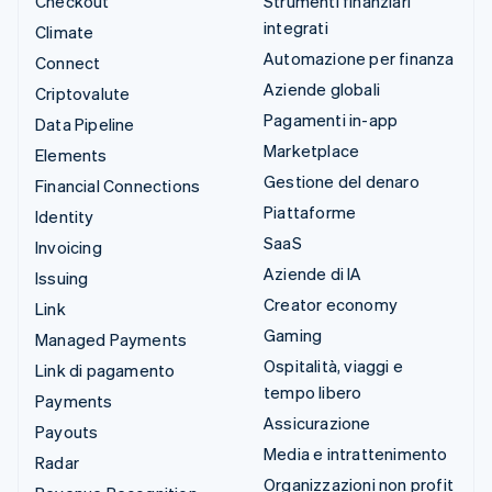
Checkout
Strumenti finanziari
integrati
Climate
Automazione per finanza
Connect
Aziende globali
Criptovalute
Pagamenti in-app
Data Pipeline
Marketplace
Elements
Gestione del denaro
Financial Connections
Piattaforme
Identity
SaaS
Invoicing
Aziende di IA
Issuing
Creator economy
Link
Gaming
Managed Payments
Ospitalità, viaggi e
Link di pagamento
tempo libero
Payments
Assicurazione
Payouts
Media e intrattenimento
Radar
Organizzazioni non profit