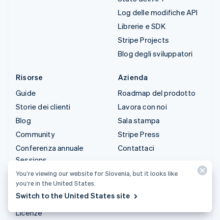
Log delle modifiche API
Librerie e SDK
Stripe Projects
Blog degli sviluppatori
Risorse
Azienda
Guide
Roadmap del prodotto
Storie dei clienti
Lavora con noi
Blog
Sala stampa
Community
Stripe Press
Conferenza annuale
Contattaci
Sessions
Privacy e termini
You’re viewing our website for Slovenia, but it looks like
you’re in the United States.
Attività vietate e
Switch to the United States site
soggette a limitazioni
Licenze