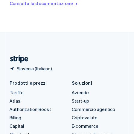
Stati Uniti
Consulta la documentazione
English
Español
简体中文
Svezia
Svenska
English
Svizzera
Deutsch
Français
Italiano
English
Thailandia
ไทย
English
Ungheria
English
Slovenia (Italiano)
Prodotti e prezzi
Soluzioni
Tariffe
Aziende
Atlas
Start-up
Authorization Boost
Commercio agentico
Billing
Criptovalute
Capital
E-commerce