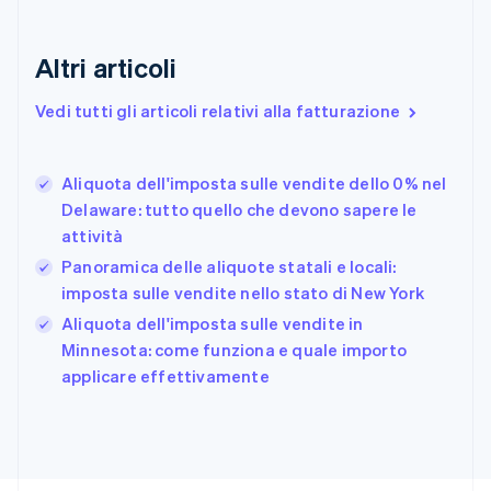
Croazia
English
Italiano
Danimarca
Altri articoli
English
Emirati Arabi Uniti
Vedi tutti gli articoli relativi alla fatturazione
English
Estonia
English
Aliquota dell'imposta sulle vendite dello 0% nel
Finlandia
English
Svenska
Delaware: tutto quello che devono sapere le
Francia
attività
Français
English
Panoramica delle aliquote statali e locali:
Germania
imposta sulle vendite nello stato di New York
Deutsch
English
Giappone
Aliquota dell'imposta sulle vendite in
日本語
English
Minnesota: come funziona e quale importo
Gibilterra
applicare effettivamente
English
Grecia
English
India
English