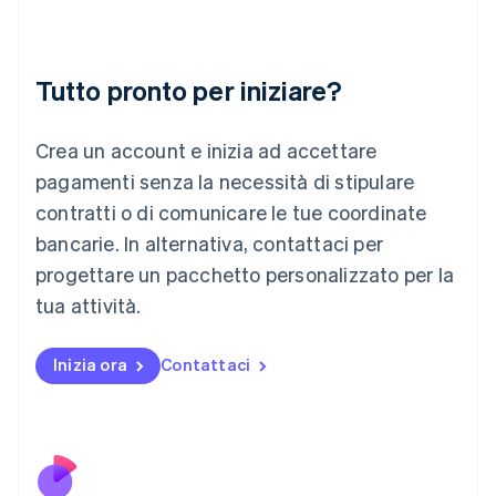
Irlanda
English
Italia
Italiano
English
Tutto pronto per iniziare?
Lettonia
English
Liechtenstein
Crea un account e inizia ad accettare
Deutsch
English
Lituania
pagamenti senza la necessità di stipulare
English
contratti o di comunicare le tue coordinate
Lussemburgo
bancarie. In alternativa, contattaci per
Français
Deutsch
English
progettare un pacchetto personalizzato per la
Malaysia
English
简体中文
tua attività.
Malta
English
Messico
Inizia ora
Contattaci
Español
English
Norvegia
English
Nuova Zelanda
English