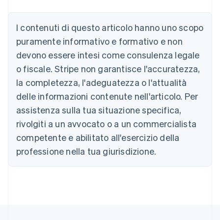
I contenuti di questo articolo hanno uno scopo
puramente informativo e formativo e non
devono essere intesi come consulenza legale
Australia
o fiscale. Stripe non garantisce l'accuratezza,
English
la completezza, l'adeguatezza o l'attualità
Austria
Deutsch
English
delle informazioni contenute nell'articolo. Per
Belgio
assistenza sulla tua situazione specifica,
Nederlands
Français
Deutsch
English
Brasile
rivolgiti a un avvocato o a un commercialista
Português
English
competente e abilitato all'esercizio della
Bulgaria
professione nella tua giurisdizione.
English
Canada
English
Français
Cina continentale
简体中文
English
Cipro
English