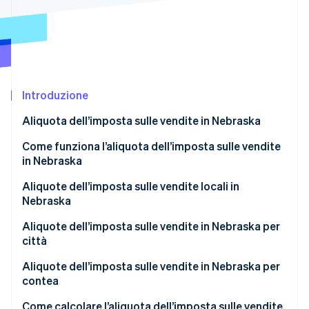
Scopri cosa ti aspetta
Radar
Ecosistema
Prevenzione delle frodi
Partner
Atlas
Stripe App Marketplace
Costituzione di start-up
Introduzione
Climate
Rimozione del carbonio
Aliquota dell’imposta sulle vendite in Nebraska
Identity
Verifica online dell'identità
Come funziona l’aliquota dell’imposta sulle vendite
in Nebraska
Quando devi riscuotere l’imposta
Aliquote dell’imposta sulle vendite locali in
Nebraska
Stripe Sessions 2026
Fascia dell’imposta sulle vendite in Nebraska nel
Aliquote dell’imposta sulle vendite in Nebraska per
Scopri come Stripe sta costruendo l'infrastruttura economi
2026
città
Guarda ora
Aliquote dell’imposta sulle vendite in Nebraska per
contea
Come calcolare l’aliquota dell’imposta sulle vendite