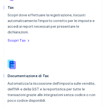
Paesi Bassi
Nederlands
English
Tax
Polonia
English
Scopri dove effettuare la registrazione, riscuoti
Portogallo
automaticamente l'importo corretto per le imposte e
Português
English
accedi ai report necessari per presentare le
RAS di Hong Kong, Cina
dichiarazioni.
English
简体中文
Regno Unito
Scopri Tax
English
Repubblica Ceca
English
Romania
English
Singapore
English
简体中文
Documentazione di Tax
Slovacchia
English
Automatizza la riscossione dell'imposta sulle vendite,
Slovenia
dell'IVA e della GST e la reportistica per tutte le
English
Italiano
transazioni grazie alle integrazioni senza codice o con
Spagna
poco codice disponibili.
Español
English