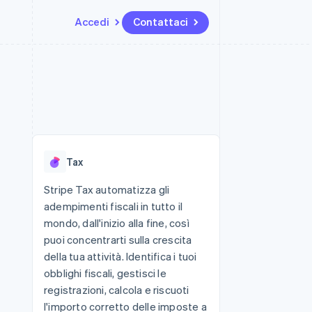
Accedi
Contattaci
Risorse
Ecosistema
Recapiti
me e marketplace
Altro
Integrazioni app
Partner
Contattaci
Product roadmap
ns
Esempi di codice
Stripe App Marketplace
Diventa nostro partner
Scopri cosa ti aspetta
 piattaforme
Blog per sviluppatori
 platforms
ibero
Stato dell'API
Radar
ari integrati
Prevenzione delle frodi
Tax
 fisiche
Atlas
Costituzione di start-up
Stripe Tax automatizza gli
adempimenti fiscali in tutto il
Climate
Rimozione del carbonio
mondo, dall'inizio alla fine, così
puoi concentrarti sulla crescita
Identity
Verifica online dell'identità
della tua attività. Identifica i tuoi
obblighi fiscali, gestisci le
registrazioni, calcola e riscuoti
l'importo corretto delle imposte a