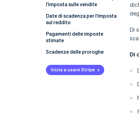
l’imposta sulle vendite
dic
deg
Date di scadenza per l’imposta
sul reddito
Di 
Pagamenti delle imposte
sca
stimate
Chi deve effettuare i pagamenti
Scadenze delle proroghe
Di 
delle imposte stimate?
Quali sono le date di scadenza
Inizia a usare Stripe
dei pagamenti delle imposte
stimate?
Come calcolare i pagamenti
delle imposte stimate
Come effettuare i pagamenti
delle imposte stimate