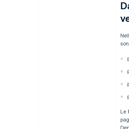
Da
v
Nel
son
Le 
pag
Dep