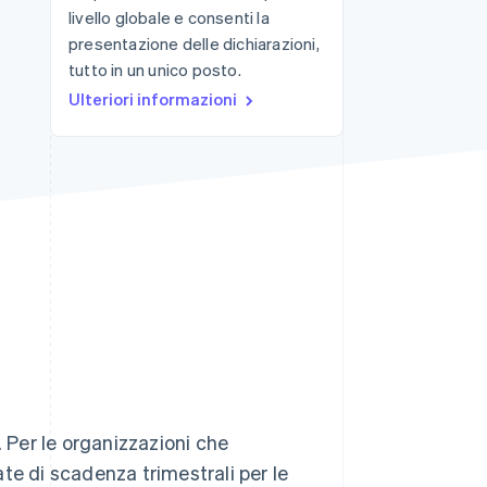
livello globale e consenti la
presentazione delle dichiarazioni,
tutto in un unico posto.
Stripe Sessions 2026
Scopri come Stripe sta
Ulteriori informazioni
costruendo
l'infrastruttura
economica per l'IA.
Guarda ora
. Per le organizzazioni che
ate di scadenza trimestrali per le