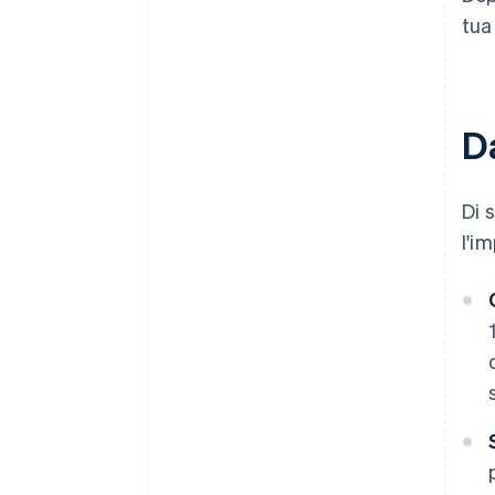
tua
Da
Di 
l'i