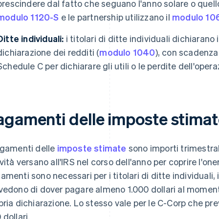
prescindere dal fatto che seguano l'anno solare o quello 
modulo 1120-S
e le partnership utilizzano il
modulo 10
Ditte individuali:
i titolari di ditte individuali dichiarano
dichiarazione dei redditi (
modulo 1040
), con scadenza i
Schedule C per dichiarare gli utili o le perdite dell'opera
agamenti delle imposte stimat
agamenti delle
imposte stimate
sono importi trimestral
ività versano all'IRS nel corso dell'anno per coprire l'one
amenti sono necessari per i titolari di ditte individuali, 
vedono di dover pagare almeno 1.000 dollari al moment
pria dichiarazione. Lo stesso vale per le C-Corp che p
 dollari.