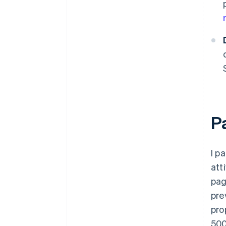
P
I p
att
pag
pre
pro
500