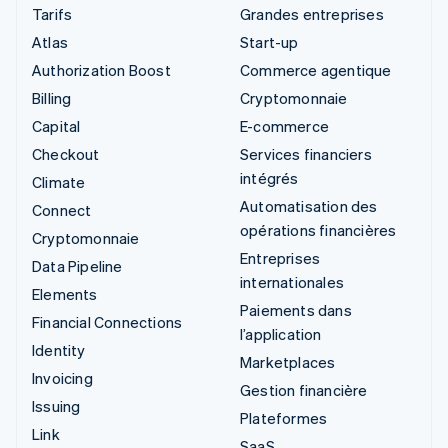
Tarifs
Grandes entreprises
Atlas
Start-up
Authorization Boost
Commerce agentique
Billing
Cryptomonnaie
Capital
E-commerce
Checkout
Services financiers
intégrés
Climate
Automatisation des
Connect
opérations financières
Cryptomonnaie
Entreprises
Data Pipeline
internationales
Elements
Paiements dans
Financial Connections
l’application
Identity
Marketplaces
Invoicing
Gestion financière
Issuing
Plateformes
Link
SaaS