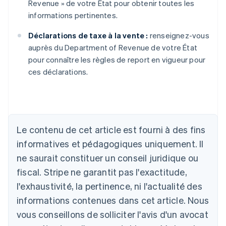
Revenue » de votre État pour obtenir toutes les
informations pertinentes.
Déclarations de taxe à la vente :
renseignez-vous
auprès du Department of Revenue de votre État
pour connaître les règles de report en vigueur pour
ces déclarations.
Le contenu de cet article est fourni à des fins
Allemagne
informatives et pédagogiques uniquement. Il
Deutsch
English
ne saurait constituer un conseil juridique ou
Australie
fiscal. Stripe ne garantit pas l'exactitude,
English
Autriche
l'exhaustivité, la pertinence, ni l'actualité des
Deutsch
English
informations contenues dans cet article. Nous
Belgique
vous conseillons de solliciter l'avis d'un avocat
Nederlands
Français
Deutsch
English
Brésil