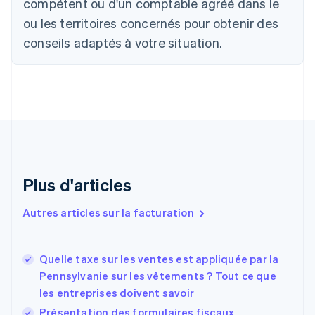
compétent ou d'un comptable agréé dans le
Português
English
ou les territoires concernés pour obtenir des
Bulgarie
English
conseils adaptés à votre situation.
Canada
English
Français
Chine continentale
简体中文
English
Chypre
English
Croatie
English
Italiano
Danemark
English
Plus d'articles
Émirats arabes unis
English
Autres articles sur la facturation
Espagne
Español
English
Estonie
Quelle taxe sur les ventes est appliquée par la
English
Pennsylvanie sur les vêtements ? Tout ce que
États-Unis
les entreprises doivent savoir
English
Español
简体中文
Finlande
Présentation des formulaires fiscaux