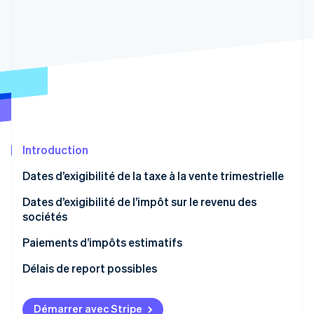
Découvrez les prochaines évolutions
Commerce en ligne
Radar
Prévention de la fraude
Écosystème
Atlas
Constitution de start-up
Partenaires
Climate
Stripe App Marketplace
Élimination du carbone
Identity
Vérification de l'identité
Introduction
Dates d’exigibilité de la taxe à la vente trimestrielle
Dates d’exigibilité de l’impôt sur le revenu des
sociétés
Stripe Sessions 2026
Découvrez comment Stripe construit l’infrastructure écono
Paiements d’impôts estimatifs
Regarder la vidéo
Qui est concerné par les paiements d’impôts
Délais de report possibles
estimatifs ?
Quand les paiements d’impôts estimatifs sont-ils
Démarrer avec Stripe