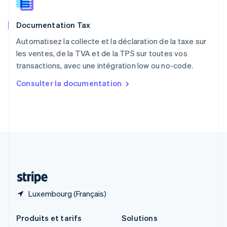
English
Roumanie
Documentation Tax
English
Royaume-Uni
Automatisez la collecte et la déclaration de la taxe sur
English
les ventes, de la TVA et de la TPS sur toutes vos
Singapour
transactions, avec une intégration low ou no-code.
English
简体中文
Slovaquie
Consulter la documentation
English
Slovénie
English
Italiano
Suède
Svenska
English
Suisse
Deutsch
Français
Italiano
English
Thaïlande
ไทย
English
Luxembourg (Français)
Produits et tarifs
Solutions