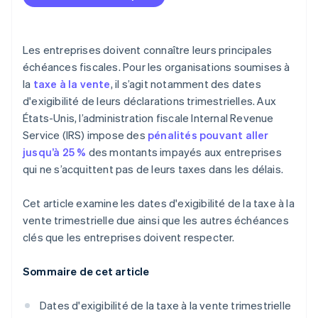
dus ?
Comment calculer ses paiements d’impôts
Les entreprises doivent connaître leurs principales
estimatifs
échéances fiscales. Pour les organisations soumises à
Comment effectuer un paiement d’impôt estimatif
la
taxe à la vente
, il s’agit notamment des dates
d'exigibilité de leurs déclarations trimestrielles. Aux
États-Unis, l’administration fiscale Internal Revenue
Service (IRS) impose des
pénalités pouvant aller
jusqu’à 25 %
des montants impayés aux entreprises
qui ne s’acquittent pas de leurs taxes dans les délais.
Cet article examine les dates d'exigibilité de la taxe à la
vente trimestrielle due ainsi que les autres échéances
clés que les entreprises doivent respecter.
Sommaire de cet article
Dates d'exigibilité de la taxe à la vente trimestrielle