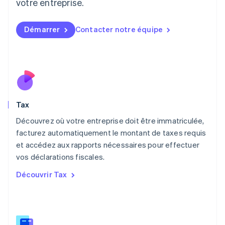
votre entreprise.
English
Luxembourg
Français
Deutsch
English
Démarrer
Contacter notre équipe
Malaisie
English
简体中文
Malte
English
Mexique
Español
English
Norvège
Tax
English
Nouvelle-Zélande
Découvrez où votre entreprise doit être immatriculée,
English
facturez automatiquement le montant de taxes requis
Pays-Bas
et accédez aux rapports nécessaires pour effectuer
Nederlands
English
vos déclarations fiscales.
Pologne
English
Découvrir Tax
Portugal
Português
English
R.A.S. de Hong Kong, Chine
English
简体中文
République tchèque