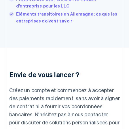
English
Svenska
d’entreprise pour les LLC
France
Éléments transitoires en Allemagne : ce que les
Français
English
entreprises doivent savoir
Gibraltar
English
Grèce
English
Hongrie
English
Inde
English
Irlande
Envie de vous lancer ?
English
Italie
Italiano
English
Créez un compte et commencez à accepter
Japon
日本語
English
des paiements rapidement, sans avoir à signer
Lettonie
de contrat ni à fournir vos coordonnées
English
bancaires. N'hésitez pas à nous contacter
Liechtenstein
pour discuter de solutions personnalisées pour
Deutsch
English
Lituanie