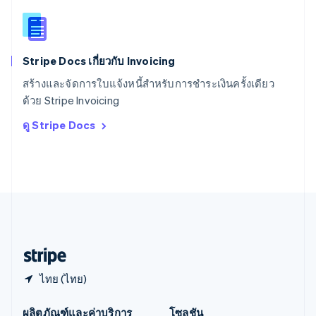
สาธารณรัฐเช็ก
English
สิงคโปร์
English
简体中文
Stripe Docs เกี่ยวกับ Invoicing
ออสเตรเลีย
English
สร้างและจัดการใบแจ้งหนี้สำหรับการชำระเงินครั้งเดียว
ออสเตรีย
ด้วย Stripe Invoicing
Deutsch
English
อิตาลี
ดู Stripe Docs
Italiano
English
อินเดีย
English
เอสโตเนีย
English
ไอร์แลนด์
English
ฮังการี
English
ไทย (ไทย)
ผลิตภัณฑ์และค่าบริการ
โซลูชัน