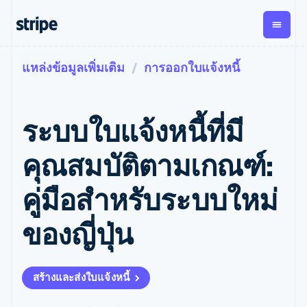
แหล่งข้อมูลเพิ่มเติม
การออกใบแจ้งหนี้
ตามขั้น
เอกสารประกอบ
เรียนรู้
การชำระเงิน
รายรับ
การ
แพลตฟอ
จัดการ
และ
องค์กร
Stripe Docs
บล็อก
เงิน
มาร์เก็ต
Payments
Billing
ธุรกิจสตาร์ทอัพ
ข้อมูลอ้างอิงเกี่ยวกับ API
เรื่องราวจากลูกค้า
ระบบใบแจ้งหนี้ที่มี
การชำระเงิน
รายรับตาม
เพลส
ไลบรารีและ SDK
คู่มือ
ออนไลน์
แบบแผนล่วง
Stripe Apps
Global
Payment links
หน้า
Metronome
Payouts
Conne
คุณสมบัติตามเกณฑ์:
การชำร
ตามกรณีใช้งาน
การชำระเงิน
การเรียกเก็บ
เบิกจ่าย
เงินสำห
การสนับสนุน
แบบไม่ต้อง
เงินตามการ
ให้กับ
คู่มือสําหรับระบบใหม่
แพลตฟอ
คู่มือ
การค้าแบบใช้เอเจนต์
เขียนโค้ด
Checkout
ใช้งาน
การชำระเงิน
บุคคลที่
อีคอมเมิร์ซ
รับการสนับสนุน
UI การชำระ
ตามรอบบิล
สาม
บริการทางการเงินที่ผสาน
รับการชำระเงินออนไลน์
แพ็กเกจการสนับสนุนที่ได้
การจัดการ
ของญี่ปุ่น
เงินสำเร็จรูป
รวมในตัว
ติดตั้งใช้งานการชำระเงิน
รับการจัดการ
การชำระเงิน
Elements
การทำงานอัตโนมัติด้าน
สำเร็จรูป
บริการเฉพาะทาง
องค์ประกอบ UI
ตามรอบบิล
Invoicing
การเงิน
สร้างแพลตฟอร์มหรือ
ครั้งเดียวหรือ
ที่ยืดหยุ่น
ธุรกิจทั่วโลก
มาร์เก็ตเพลส
ตามแบบแผน
วิธีการชำระ
สร้างและส่งใบแจ้งหนี้
การชำระเงินในแอป
จัดการการชำระเงินตาม
เงิน
ล่วงหน้า
Tax
มาร์เก็ตเพลส
รอบบิล
เข้าถึงได้
คิดภาษีการ
บริษัท
การจัดการเงิน
เสนอการเรียกเก็บเงินตาม