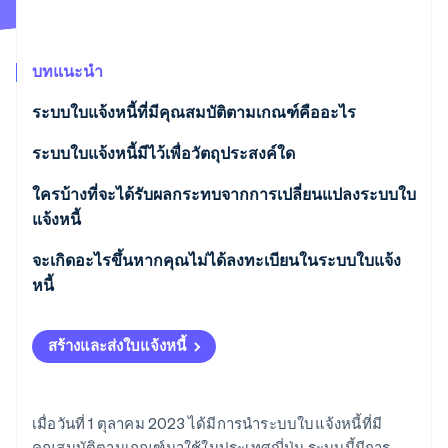
พาร์ทเนอร์
การก่อตั้งบริษัทสตาร์ทอัพ
Stripe App Marketplace
Climate
การขจัดคาร์บอน
บทแนะนำ
ระบบใบแจ้งหนี้ที่มีคุณสมบัติตามเกณฑ์คืออะไร
ระบบใบแจ้งหนี้มีไว้เพื่อวัตถุประสงค์ใด
Stripe Sessions 2026
ใครบ้างที่จะได้รับผลกระทบจากการเปลี่ยนแปลงระบบใบ
ดูว่า Stripe กำลังสร้างโครงสร้างพื้นฐานระบบเศรษฐกิจสำหรับ
แจ้งหนี้
AI อย่างไร
รับชมเลย
จะเกิดอะไรขึ้นหากคุณไม่ได้ลงทะเบียนในระบบใบแจ้ง
หนี้
สร้างและส่งใบแจ้งหนี้
เมื่อวันที่ 1 ตุลาคม 2023 ได้มีการนำระบบใบแจ้งหนี้ที่มี
คุณสมบัติตามเกณฑ์มาใช้ในประเทศญี่ปุ่น ระบบนี้มีการ