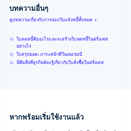
โปรตุเกส
บทความอื่นๆ
Português
English
โปแลนด์
ดูบทความเกี่ยวกับการออกใบแจ้งหนี้ทั้งหมด
English
ฝรั่งเศส
Français
English
ฟินแลนด์
ใบลดหนี้คืออะไรและจะสร้างใบลดหนี้ในฝรั่งเศส
English
Svenska
อย่างไร
มอลตา
ใบสรุปยอด: ภาระหน้าที่ในเยอรมนี
English
มาเลเซีย
นี่คือสิ่งที่ธุรกิจต้องรู้เกี่ยวกับใบสั่งซื้อในฝรั่งเศส
English
简体中文
เม็กซิโก
Español
English
ยิบรอลตาร์
English
เยอรมนี
Deutsch
English
โรมาเนีย
หากพร้อมเริ่มใช้งานแล้ว
English
ลักเซมเบิร์ก
Français
Deutsch
English