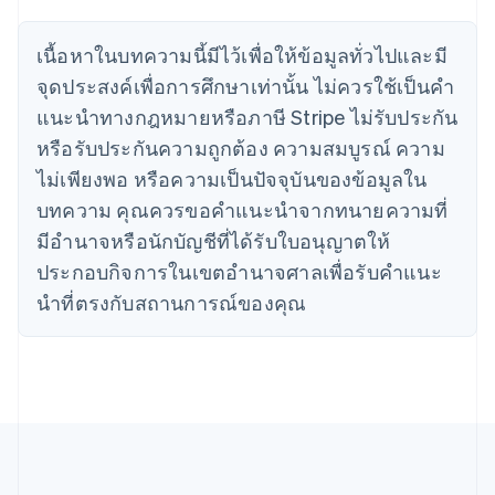
จีนแผ่นดินใหญ่
简体中文
English
ไซปรัส
เนื้อหาในบทความนี้มีไว้เพื่อให้ข้อมูลทั่วไปและมี
English
จุดประสงค์เพื่อการศึกษาเท่านั้น ไม่ควรใช้เป็นคํา
ญี่ปุ่น
แนะนําทางกฎหมายหรือภาษี Stripe ไม่รับประกัน
日本語
English
เดนมาร์ก
หรือรับประกันความถูกต้อง ความสมบูรณ์ ความ
English
ไม่เพียงพอ หรือความเป็นปัจจุบันของข้อมูลใน
ไทย
บทความ คุณควรขอคําแนะนําจากทนายความที่
ไทย
English
นอร์เวย์
มีอํานาจหรือนักบัญชีที่ได้รับใบอนุญาตให้
English
ประกอบกิจการในเขตอํานาจศาลเพื่อรับคําแนะ
นิวซีแลนด์
English
นําที่ตรงกับสถานการณ์ของคุณ
เนเธอร์แลนด์
Nederlands
English
บราซิล
Português
English
บัลแกเรีย
English
เบลเยียม
Nederlands
Français
Deutsch
English