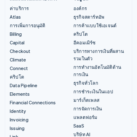
ค่าบริการ
องค์กร
Atlas
ธุรกิจสตาร์ทอัพ
การเพิ่มการอนุมัติ
การค้าแบบใช้เอเจนต์
Billing
คริปโต
Capital
อีคอมเมิร์ซ
Checkout
บริการทางการเงินที่ผสาน
รวมในตัว
Climate
การทำงานอัตโนมัติด้าน
Connect
การเงิน
คริปโต
ธุรกิจทั่วโลก
Data Pipeline
การชำระเงินในแอป
Elements
มาร์เก็ตเพลส
Financial Connections
การจัดการเงิน
Identity
แพลตฟอร์ม
Invoicing
SaaS
Issuing
บริษัท AI
Link