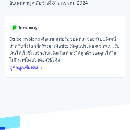
มากกว่า 125
ขายและ VAT
อัปเดตล่าสุดเมื่อวันที่ 31 มกราคม 2024
แพลตฟอร์ม
การใช้งาน
รายการ
Authorization
อัตโนมัติ
Revenue
แผนงานผลิตภัณฑ์
SaaS
ออกบัตรที่มีสเตเบิลคอยน์
Boost
Recognition
การประชุมประจำปีแบบ
รองรับอยู่
ยกระดับการ
เซสชัน
จัดเตรียมและจัดการ
ระบบ
ยอมรับการ
ตำแหน่งงาน
บริการด้วยเอเจนต์
Invoicing
อัตโนมัติ
ชำระเงิน
Link
ห้องข่าว
ตามอุตสาหกรรม
การชำระเงินที่
สำหรับการ
Stripe
Stripe Press
Stripe Invoicing คือแพลตฟอร์มซอฟต์แวร์ออกใบแจ้งหนี้
Sigma
รวดเร็วขึ้น
ทำบัญชี
รายงานที่
บริษัท AI
สำหรับทั่วโลกที่สร้างมาเพื่อช่วยให้คุณประหยัดเวลาและรับ
แหล่งข้อมูล
ออกแบบเอง
แวดวงครีเอเตอร์
เงินได้เร็วขึ้น สร้างใบแจ้งหนี้แล้วส่งให้ลูกค้าของคุณได้ใน
Data
เกม
การติดต่อ
ไม่กี่นาทีโดยไม่ต้องใช้โค้ด
Pipeline
การบริการ การเดินทาง
การเชื่อมต่อการทำงาน
การซิงค์
และสันทนาการ
แอป
ดูข้อมูลเพิ่มเติม
ติดต่อฝ่ายขาย
ข้อมูล
ประกันภัย
ตัวอย่างโค้ด
สมัครเป็นพาร์ทเนอร์
สื่อและความบันเทิง
บล็อกของนักพัฒนา
องค์กรไม่แสวงผลกำไร
สถานะ API
บริการเฉพาะทาง
ภาครัฐ
เพิ่มเติม
ธุรกิจค้าปลีก
Product roadmap
ดูสิ่งที่กำลังจะมาถึง
Radar
ระบบนิเวศ
การป้องกันการฉ้อโกง
Atlas