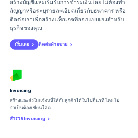
สร้างบัญชีและเริ่มรับการชำระเงินโดยไม่ต้องทำ
ลัตเวีย
English
สัญญาหรือระบุรายละเอียดเกี่ยวกับธนาคาร หรือ
ลิกเตนสไตน์
ติดต่อเราเพื่อสร้างแพ็กเกจที่ออกแบบเองสำหรับ
Deutsch
English
ลิทัวเนีย
ธุรกิจของคุณ
English
สเปน
เริ่มเลย
ติดต่อฝ่ายขาย
Español
English
สโลวาเกีย
English
สโลวีเนีย
English
Italiano
สวิตเซอร์แลนด์
Deutsch
Français
Italiano
English
สวีเดน
Invoicing
Svenska
English
สร้างและส่งใบแจ้งหนี้ให้กับลูกค้าได้ในไม่กี่นาที โดยไม่
สหรัฐอเมริกา
English
Español
简体中文
จำเป็นต้องเขียนโค้ด
สหรัฐอาหรับเอมิเรตส์
สำรวจ Invoicing
English
สหราชอาณาจักร
English