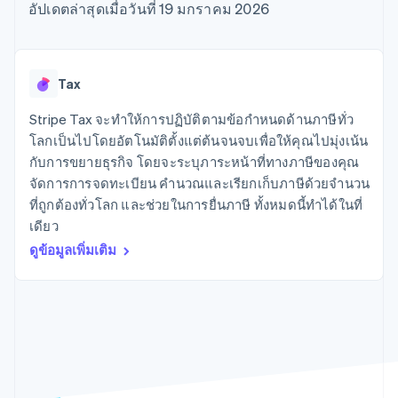
มากกว่า 125
ขายและ VAT
อัปเดตล่าสุดเมื่อวันที่ 19 มกราคม 2026
แพลตฟอร์ม
การใช้งาน
รายการ
Authorization
อัตโนมัติ
Revenue
แผนงานผลิตภัณฑ์
SaaS
ออกบัตรที่มีสเตเบิลคอยน์
Boost
Recognition
การประชุมประจำปีแบบ
รองรับอยู่
ยกระดับการ
เซสชัน
จัดเตรียมและจัดการ
ระบบ
ยอมรับการ
ตำแหน่งงาน
บริการด้วยเอเจนต์
Tax
อัตโนมัติ
ชำระเงิน
Link
ห้องข่าว
ตามอุตสาหกรรม
การชำระเงินที่
สำหรับการ
Stripe
Stripe Press
Stripe Tax จะทำให้การปฏิบัติตามข้อกำหนดด้านภาษีทั่ว
Sigma
รวดเร็วขึ้น
ทำบัญชี
รายงานที่
บริษัท AI
โลกเป็นไปโดยอัตโนมัติตั้งแต่ต้นจนจบเพื่อให้คุณไปมุ่งเน้น
แหล่งข้อมูล
ออกแบบเอง
แวดวงครีเอเตอร์
กับการขยายธุรกิจ โดยจะระบุภาระหน้าที่ทางภาษีของคุณ
Data
เกม
การติดต่อ
จัดการการจดทะเบียน คำนวณและเรียกเก็บภาษีด้วยจำนวน
Pipeline
การบริการ การเดินทาง
การเชื่อมต่อการทำงาน
การซิงค์
และสันทนาการ
แอป
ที่ถูกต้องทั่วโลก และช่วยในการยื่นภาษี ทั้งหมดนี้ทำได้ในที่
ติดต่อฝ่ายขาย
ข้อมูล
ประกันภัย
ตัวอย่างโค้ด
สมัครเป็นพาร์ทเนอร์
เดียว
สื่อและความบันเทิง
บล็อกของนักพัฒนา
ดูข้อมูลเพิ่มเติม
องค์กรไม่แสวงผลกำไร
สถานะ API
บริการเฉพาะทาง
ภาครัฐ
เพิ่มเติม
ธุรกิจค้าปลีก
Product roadmap
ดูสิ่งที่กำลังจะมาถึง
Radar
ระบบนิเวศ
การป้องกันการฉ้อโกง
Atlas