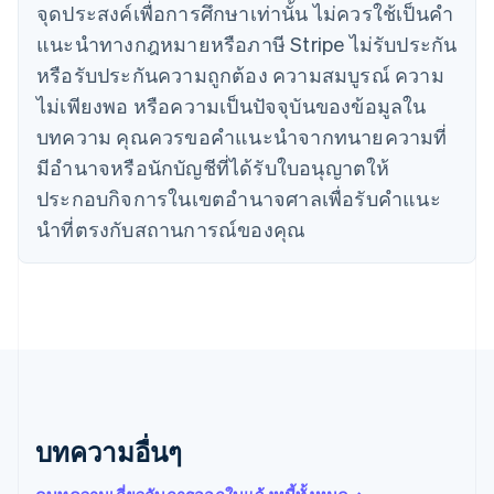
จุดประสงค์เพื่อการศึกษาเท่านั้น ไม่ควรใช้เป็นคํา
English
Italiano
จีนแผ่นดินใหญ่
แนะนําทางกฎหมายหรือภาษี Stripe ไม่รับประกัน
简体中文
English
หรือรับประกันความถูกต้อง ความสมบูรณ์ ความ
ไซปรัส
ไม่เพียงพอ หรือความเป็นปัจจุบันของข้อมูลใน
English
ญี่ปุ่น
บทความ คุณควรขอคําแนะนําจากทนายความที่
日本語
English
มีอํานาจหรือนักบัญชีที่ได้รับใบอนุญาตให้
เดนมาร์ก
ประกอบกิจการในเขตอํานาจศาลเพื่อรับคําแนะ
English
ไทย
นําที่ตรงกับสถานการณ์ของคุณ
ไทย
English
นอร์เวย์
English
นิวซีแลนด์
English
เนเธอร์แลนด์
Nederlands
English
บราซิล
Português
English
บทความอื่นๆ
บัลแกเรีย
English
เบลเยียม