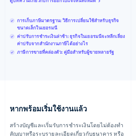
ดูบทความเกี่ยวกับการออกใบแจ้งหนี้ทั้งหมด
Nederlands
Français
Deutsch
English
โปรตุเกส
Português
English
การเก็บภาษีมาตรฐาน: วิธีการเปลี่ยนใช้สำหรับธุรกิจ
โปแลนด์
ขนาดเล็กในเยอรมนี
English
ฝรั่งเศส
ค่าปรับการชำระเงินล่าช้า: ธุรกิจในเยอรมนีจะหลีกเลี่ยง
Français
English
ค่าปรับจากสำนักงานภาษีได้อย่างไร
ฟินแลนด์
ภาษีการขายที่คล่องตัว: คู่มือสําหรับผู้ขายหลายรัฐ
English
Svenska
มอลตา
English
มาเลเซีย
English
简体中文
เม็กซิโก
Español
English
ยิบรอลตาร์
English
หากพร้อมเริ่มใช้งานแล้ว
เยอรมนี
Deutsch
English
โรมาเนีย
สร้างบัญชีและเริ่มรับการชำระเงินโดยไม่ต้องทำ
English
สัญญาหรือระบุรายละเอียดเกี่ยวกับธนาคาร หรือ
ลักเซมเบิร์ก