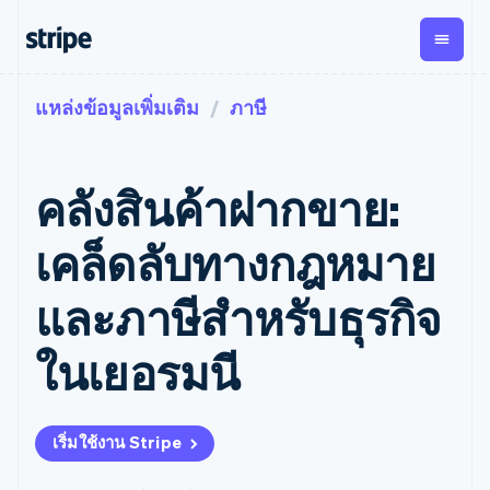
แหล่งข้อมูลเพิ่มเติม
ภาษี
ตามขั้น
เอกสารประกอบ
เรียนรู้
การชำระเงิน
รายรับ
การ
แพลตฟอ
จัดการ
และ
องค์กร
Stripe Docs
บล็อก
เงิน
มาร์เก็ต
Payments
Billing
ธุรกิจสตาร์ทอัพ
ข้อมูลอ้างอิงเกี่ยวกับ API
เรื่องราวจากลูกค้า
คลังสินค้าฝากขาย:
การชำระเงิน
รายรับตาม
เพลส
ไลบรารีและ SDK
คู่มือ
ออนไลน์
แบบแผนล่วง
Stripe Apps
Global
Payment links
หน้า
Metronome
Payouts
Conne
เคล็ดลับทางกฎหมาย
การชำร
ตามกรณีใช้งาน
การชำระเงิน
การเรียกเก็บ
เบิกจ่าย
เงินสำห
การสนับสนุน
แบบไม่ต้อง
เงินตามการ
ให้กับ
และภาษีสำหรับธุรกิจ
แพลตฟอ
คู่มือ
การค้าแบบใช้เอเจนต์
เขียนโค้ด
Checkout
ใช้งาน
การชำระเงิน
บุคคลที่
อีคอมเมิร์ซ
รับการสนับสนุน
UI การชำระ
ตามรอบบิล
สาม
บริการทางการเงินที่ผสาน
รับการชำระเงินออนไลน์
แพ็กเกจการสนับสนุนที่ได้
การจัดการ
ในเยอรมนี
เงินสำเร็จรูป
รวมในตัว
ติดตั้งใช้งานการชำระเงิน
รับการจัดการ
การชำระเงิน
Elements
การทำงานอัตโนมัติด้าน
สำเร็จรูป
บริการเฉพาะทาง
องค์ประกอบ UI
ตามรอบบิล
Invoicing
การเงิน
สร้างแพลตฟอร์มหรือ
ครั้งเดียวหรือ
ที่ยืดหยุ่น
ธุรกิจทั่วโลก
มาร์เก็ตเพลส
ตามแบบแผน
วิธีการชำระ
เริ่มใช้งาน Stripe
การชำระเงินในแอป
จัดการการชำระเงินตาม
เงิน
ล่วงหน้า
Tax
มาร์เก็ตเพลส
รอบบิล
เข้าถึงได้
คิดภาษีการ
บริษัท
การจัดการเงิน
เสนอการเรียกเก็บเงินตาม