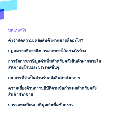
พาร์ทเนอร์
การก่อตั้งบริษัทสตาร์ทอัพ
Stripe App Marketplace
Climate
การขจัดคาร์บอน
บทแนะนำ
คำจำกัดความ: คลังสินค้าฝากขายคืออะไร?
Stripe Sessions 2026
ข้อดีของคลังสินค้าฝากขาย
กฎหมายอธิบายถึงการฝากขายไว้อย่างไรบ้าง
ดูว่า Stripe กำลังสร้างโครงสร้างพื้นฐานระบบเศรษฐกิจสำหรับ
AI อย่างไร
รับชมเลย
UStG
การจัดการภาษีมูลค่าเพิ่มสำหรับคลังสินค้าฝากขายใน
สหภาพยุโรปและประเทศอื่นๆ
คำสั่งของสหภาพยุโรป
การฝากขายสินค้าในประเทศอื่นๆ ยุโรป
เอกสารที่จำเป็นสำหรับคลังสินค้าฝากขาย
การสนับสนุนสำหรับธุรกิจ
การฝากขายสินค้าในประเทศที่สาม
หลักฐานการขนส่ง
ความเสี่ยงด้านการปฏิบัติตามข้อกำหนดสำหรับคลัง
สินค้าฝากขาย
หมายเลขประจำตัวผู้เสียภาษีมูลค่าเพิ่มและใบแจ้งยอด
บัญชี
การจดทะเบียนภาษีมูลค่าเพิ่มชั่วคราว