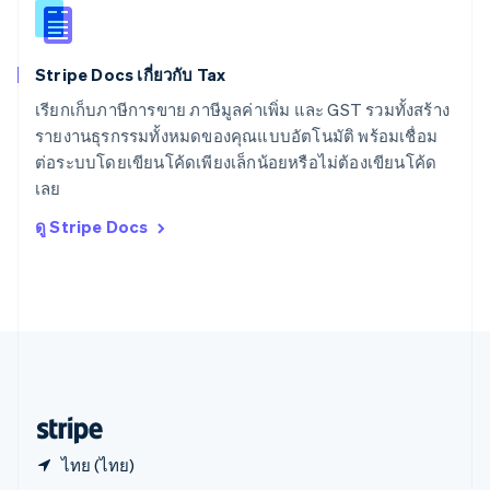
English
สาธารณรัฐเช็ก
English
Stripe Docs เกี่ยวกับ Tax
สิงคโปร์
English
简体中文
เรียกเก็บภาษีการขาย ภาษีมูลค่าเพิ่ม และ GST รวมทั้งสร้าง
ออสเตรเลีย
รายงานธุรกรรมทั้งหมดของคุณแบบอัตโนมัติ พร้อมเชื่อม
English
ต่อระบบโดยเขียนโค้ดเพียงเล็กน้อยหรือไม่ต้องเขียนโค้ด
ออสเตรีย
เลย
Deutsch
English
อิตาลี
ดู Stripe Docs
Italiano
English
อินเดีย
English
เอสโตเนีย
English
ไอร์แลนด์
English
ฮังการี
English
ไทย (ไทย)