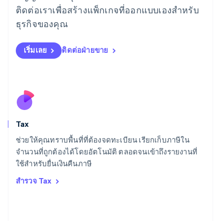
ติดต่อเราเพื่อสร้างแพ็กเกจที่ออกแบบเองสำหรับ
Français
Deutsch
English
ลัตเวีย
ธุรกิจของคุณ
English
ลิกเตนสไตน์
Deutsch
English
เริ่มเลย
ติดต่อฝ่ายขาย
ลิทัวเนีย
English
สเปน
Español
English
สโลวาเกีย
English
สโลวีเนีย
Tax
English
Italiano
สวิตเซอร์แลนด์
ช่วยให้คุณทราบพื้นที่ที่ต้องจดทะเบียน เรียกเก็บภาษีใน
Deutsch
Français
Italiano
English
จำนวนที่ถูกต้องได้โดยอัตโนมัติ ตลอดจนเข้าถึงรายงานที่
สวีเดน
ใช้สำหรับยื่นเงินคืนภาษี
Svenska
English
สหรัฐอเมริกา
สำรวจ Tax
English
Español
简体中文
สหรัฐอาหรับเอมิเรตส์
English
สหราชอาณาจักร