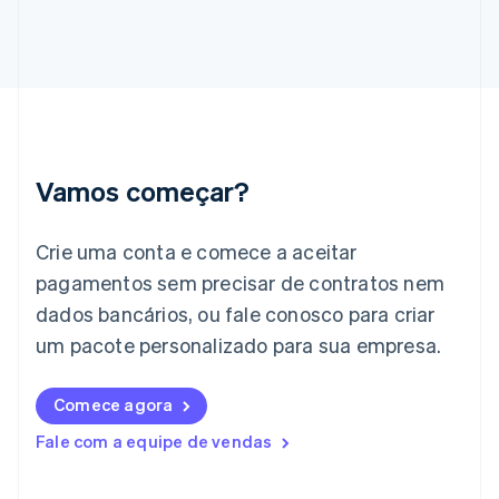
Gibraltar
English
Grécia
English
Hungria
English
Índia
English
Vamos começar?
Irlanda
English
Crie uma conta e comece a aceitar
Itália
Italiano
English
pagamentos sem precisar de contratos nem
Japão
dados bancários, ou fale conosco para criar
日本語
English
Letônia
um pacote personalizado para sua empresa.
English
Liechtenstein
Comece agora
Deutsch
English
Lituânia
Fale com a equipe de vendas
English
Luxemburgo
Français
Deutsch
English