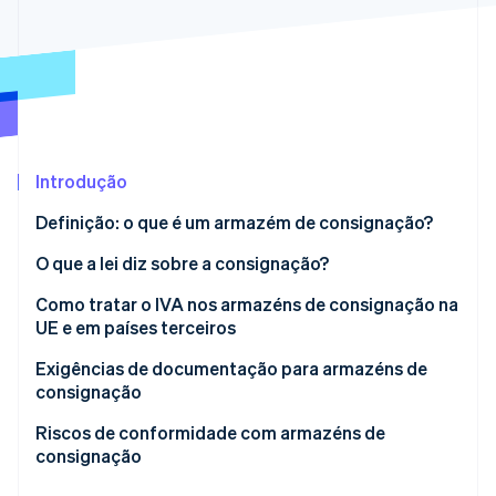
Ecossistema
Stripe Sessions 2026
Parceiros
Stripe App Marketplace
Veja como a Stripe está construindo a infraestrutura econô
Assista agora
Introdução
Definição: o que é um armazém de consignação?
Vantagens de um armazém de consignação
O que a lei diz sobre a consignação?
UStG
Como tratar o IVA nos armazéns de consignação na
UE e em países terceiros
Diretiva da UE
Consignação em outros estados da UE
Exigências de documentação para armazéns de
Suporte para empresas
consignação
Consignação em países terceiros
Comprovante de transporte
Riscos de conformidade com armazéns de
consignação
ID de IVA e declaração recapitulativa