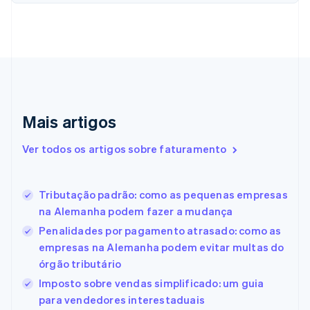
Chipre
English
Croácia
English
Italiano
Dinamarca
English
Emirados Árabes Unidos
English
Mais artigos
Eslováquia
English
Ver todos os artigos sobre faturamento
Eslovênia
English
Italiano
Espanha
Tributação padrão: como as pequenas empresas
Español
English
na Alemanha podem fazer a mudança
Estados Unidos
English
Español
简体中文
Penalidades por pagamento atrasado: como as
Estônia
empresas na Alemanha podem evitar multas do
English
órgão tributário
Finlândia
Imposto sobre vendas simplificado: um guia
English
Svenska
França
para vendedores interestaduais
Français
English