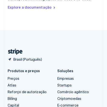
Romênia
Explore a documentação
English
Singapura
English
简体中文
Suécia
Svenska
English
Suíça
Deutsch
Français
Italiano
English
Tailândia
ไทย
English
Brasil (Português)
Produtos e preços
Soluções
Preços
Empresas
Atlas
Startups
Reforço de autorização
Comércio agêntico
Billing
Criptomoedas
Capital
E-commerce