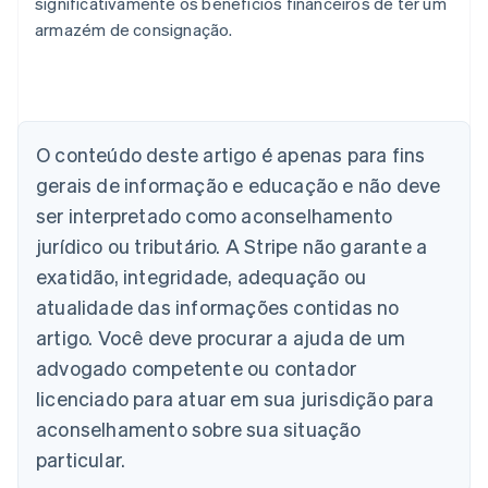
significativamente os benefícios financeiros de ter um
armazém de consignação.
O conteúdo deste artigo é apenas para fins
Alemanha
gerais de informação e educação e não deve
Deutsch
English
Austrália
ser interpretado como aconselhamento
English
jurídico ou tributário. A Stripe não garante a
Áustria
Deutsch
English
exatidão, integridade, adequação ou
Bélgica
atualidade das informações contidas no
Nederlands
Français
Deutsch
English
Brasil
artigo. Você deve procurar a ajuda de um
Português
English
advogado competente ou contador
Bulgária
licenciado para atuar em sua jurisdição para
English
Canadá
aconselhamento sobre sua situação
English
Français
particular.
China continental
简体中文
English