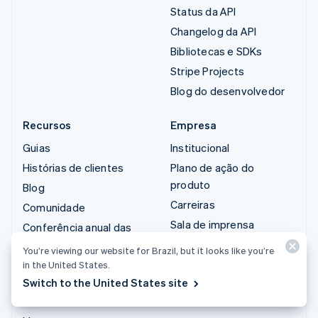
Status da API
Changelog da API
Bibliotecas e SDKs
Stripe Projects
Blog do desenvolvedor
Recursos
Empresa
Guias
Institucional
Histórias de clientes
Plano de ação do
produto
Blog
Carreiras
Comunidade
Sala de imprensa
Conferência anual das
sessões
Stripe Press
You’re viewing our website for Brazil, but it looks like you’re
Privacidade e termos
Fale com a equipe de
in the United States.
vendas
Switch to the United States site
Atividades proibidas e
restritas