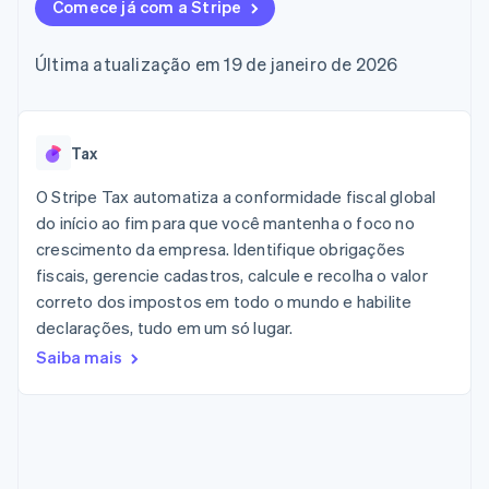
de 125
Comece já com a Stripe
Recognition
Marketplaces
Gerenciar assinaturas
Authorization
Automação
Plano de ação do
Gestão dos valores
Ofereça cobrança por
Boost
contábil
produto
Plataformas
uso
Última atualização em 19 de janeiro de 2026
Otimizações
Stripe Sigma
Conferência anual das
SaaS
Emita cartões
de aceitação
Relatórios
sessões
respaldados por
Link
personalizados
Carreiras
stablecoins
Checkout
Data Pipeline
Sala de imprensa
Provisione e gerencie
acelerado
Sincronização
Stripe Press
Tax
serviços com agentes
Por setor
de dados
O Stripe Tax automatiza a conformidade fiscal global
Empresas de IA
do início ao fim para que você mantenha o foco no
Economia de criadores
Contato
Recursos
crescimento da empresa. Identifique obrigações
Mais
Jogos
fiscais, gerencie cadastros, calcule e recolha o valor
Fale com a equipe de
Product roadmap
Hospitalidade, viagens
Integrações de
vendas
correto dos impostos em todo o mundo e habilite
Veja o que está chegando
e lazer
aplicativos
Seja um parceiro
declarações, tudo em um só lugar.
Seguros
Exemplos de códigos
Radar
Mídia e entretenimento
Blog de
Prevenção de fraudes
Saiba mais
desenvolvedores
Organizações sem fins
Status da API
Atlas
lucrativos
Incorporação de startups
Serviços profissionais
Climate
Setor público
Remoção de carbono
Varejo