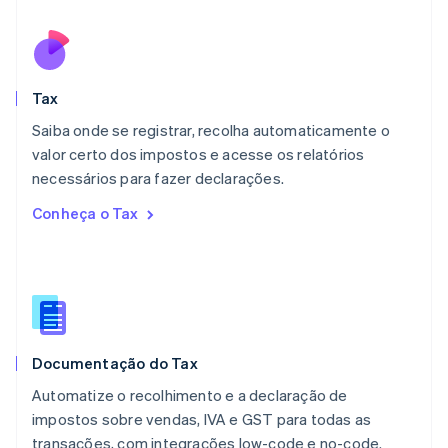
Malásia
English
简体中文
Malta
English
Tax
México
Español
English
Saiba onde se registrar, recolha automaticamente o
Noruega
valor certo dos impostos e acesse os relatórios
English
necessários para fazer declarações.
Nova Zelândia
English
Conheça o Tax
Países Baixos
Nederlands
English
Polônia
English
Portugal
Português
English
RAE de Hong Kong, China
Documentação do Tax
English
简体中文
Reino Unido
Automatize o recolhimento e a declaração de
English
impostos sobre vendas, IVA e GST para todas as
República Tcheca
transações, com integrações low-code e no-code.
English