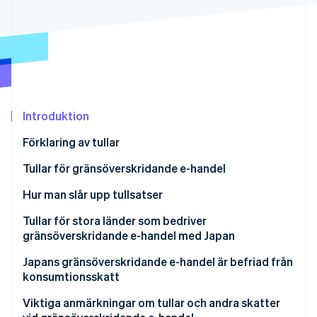
Identitetsverifiering online
Partner
Stripe App Marketplace
Stripe Sessions 2026
Se hur Stripe bygger den ekonomiska inf
Titta nu
Introduktion
Förklaring av tullar
Syftet med tullar
Tullar för gränsöverskridande e-handel
Beskattningsmetod
Hur man slår upp tullsatser
HS-kod
Tullar för stora länder som bedriver
gränsöverskridande e-handel med Japan
World Tariff
Kina
Japans gränsöverskridande e-handel är befriad från
Rules of Origin Facilitator
konsumtionsskatt
USA
Befrielse från skatt på export
Viktiga anmärkningar om tullar och andra skatter
Sydkorea