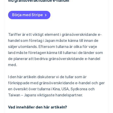
vid gränsöverskridande e-handel
Återbetalning av konsumtionsskatt
Taiwan
Ange tydligt det tullbelopp som kunden ska betala
på din webbplats för gränsöverskridande e-handel
Börja med Stripe
Kontrollera tullsatserna för varje land
Se även upp för mervärdesskatt (moms)
Tariffer är ett viktigt element i gränsöverskridande e-
handel som företag i Japan måste känna till innan de
säljer utomlands. Eftersom tullarna är olika för varje
land måste företagen känna till tullarna i de länder som
de planerar att bedriva gränsöverskridande e-handel
med.
I den här artikeln diskuterar vi de tullar som är
förknippade med gränsöverskridande e-handel och ger
en översikt över tullarna i Kina, USA, Sydkorea och
Taiwan – Japans viktigaste handelspartner.
Vad innehåller den här artikeln?