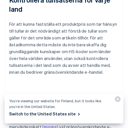
land
För att kunna fastställa ett produktpris som tar hänsyn
till tullar är det nödvändigt att förstå de tullar som
gäller för det område som artikeln tillhör. För att
åstadkomma detta måste du inte bara skaffa dig
grundläggande kunskaper om HS-koder som länder
över hela världen använder, utan också kontrollera
tullsatserna i det land som du avser att handla med,
innan du bedriver gränsöverskridande e-handel.
Se även upp för mervärdesskatt
You’re viewing our website for Finland, but it looks like
(moms)
you’re in the United States.
Switch to the United States site
Förutom tullar måste du också se upp för
mervärdesskatt (
moms
) vid gränsöverskridande e-