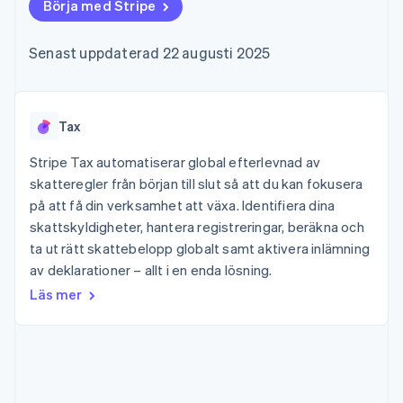
Godkännandeoptimeringar
Börja med Stripe
Recognition
Företag
Plattformar
Erbjud
Link
Automatiserad
SaaS
användningsbaserad
Accelererad kassaprocess
redovisning
Produktplan
fakturering
Senast uppdaterad 22 augusti 2025
Financial Connections
Stripe Sigma
Sessions årliga
Utfärda stablecoin-
Länkade finanskontodata
Anpassade
konferens
stödda kort
rapporter
Karriärer
Tillhandahåll och
Efter bransch
Data Pipeline
Nyhetsrum
hantera tjänster med
Datasynkronisering
Stripe Press
Tax
agenter
AI-företag
Kreatörsekonomi
Stripe Tax automatiserar global efterlevnad av
Spel
skatteregler från början till slut så att du kan fokusera
Besöksnäring, resor
Kontakt
Mer
Resurser
på att få din verksamhet att växa. Identifiera dina
och fritid
Product roadmap
Försäkringsbolag
skattskyldigheter, hantera registreringar, beräkna och
Kontakta säljteamet
Se vad som kommer härnäst
Media och
Appintegrationer
Bli partner
ta ut rätt skattebelopp globalt samt aktivera inlämning
underhållning
Kodexempel
Radar
av deklarationer – allt i en enda lösning.
Ideella organisationer
Utvecklarblogg
Bedrägeribekämpning
Professionella tjänster
API-status
Läs mer
Offentlig sektor
Atlas
Detaljhandel
Bolagsbildning för startups
Climate
Koldioxidinfångning
Ecosystem
Identity