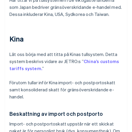
Här tittar vi på tullsystemen i de viktigaste länderna
som Japan bedriver gränsöverskridande e-handel med.
Dessa inkluderar Kina, USA, Sydkorea och Taiwan.
Kina
Låt oss börja med att titta på Kinas tullsystem. Detta
system beskrivs vidare av JETRO:s ”
China’s customs
tariffs system.
”
Förutom tullar inför Kina import- och postportoskatt
samt konsoliderad skatt för gränsöverskridande e-
handel.
Beskattning av import och postporto
Import- och postportoskatt uppstår när ett skickat
paket är för personligt bruk (dvs. konsumentbruk). Om