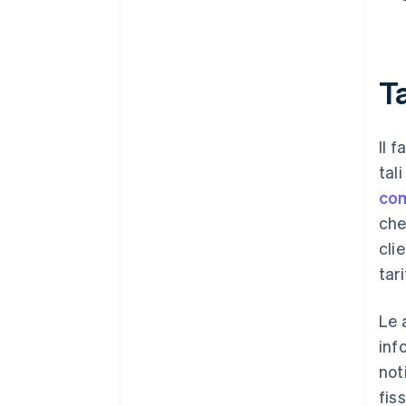
T
Il 
tal
com
che
cli
tar
Le 
inf
not
fis