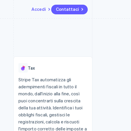
Accedi
Contattaci
Risorse
Ecosistema
Recapiti
me e marketplace
Altro
Integrazioni app
Partner
Contattaci
Product roadmap
ns
Esempi di codice
Stripe App Marketplace
Diventa nostro partner
Scopri cosa ti aspetta
 piattaforme
Blog per sviluppatori
 platforms
ibero
Stato dell'API
Radar
ari integrati
Prevenzione delle frodi
Tax
 fisiche
Atlas
Costituzione di start-up
Stripe Tax automatizza gli
adempimenti fiscali in tutto il
Climate
Rimozione del carbonio
mondo, dall'inizio alla fine, così
puoi concentrarti sulla crescita
Identity
Verifica online dell'identità
della tua attività. Identifica i tuoi
obblighi fiscali, gestisci le
registrazioni, calcola e riscuoti
l'importo corretto delle imposte a