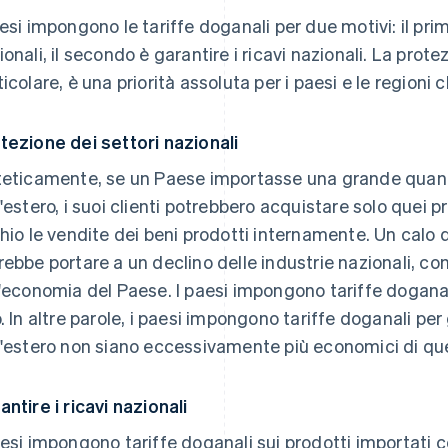
aesi impongono le tariffe doganali per due motivi: il pri
ionali, il secondo è garantire i ricavi nazionali. La protez
ticolare, è una priorità assoluta per i paesi e le region
tezione dei settori nazionali
teticamente, se un Paese importasse una grande quanti
l'estero, i suoi clienti potrebbero acquistare solo quei 
chio le vendite dei beni prodotti internamente. Un calo d
rebbe portare a un declino delle industrie nazionali, c
l'economia del Paese. I paesi impongono tariffe doganal
o. In altre parole, i paesi impongono tariffe doganali per
l'estero non siano eccessivamente più economici di que
antire i ricavi nazionali
aesi impongono tariffe doganali sui prodotti importati co