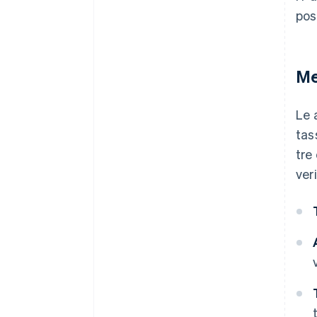
pos
Me
Le 
tas
tre
ver