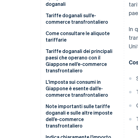
doganali
tar
pae
Obiettivo delle tariffe doganali
Tariffe doganali sull’e-
commerce transfrontaliero
Metodo di imposizione fiscale
In 
Come consultare le aliquote
tra
tariffarie
Uni
Codice del sistema
Tariffe doganali dei principali
armonizzato (HS):
paesi che operano con il
Cos
Giappone nell’e-commerce
World Tariff
transfrontaliero
Il facilitatore delle regole di
Cina
L’imposta sui consumi in
origine
Giappone è esente dall’e-
Stati Uniti
commerce transfrontaliero
Corea del Sud
Esenzione dall’imposta sulle
Note importanti sulle tariffe
esportazioni
doganali e sulle altre imposte
Taiwan
dell’e-commerce
Rimborso dell’imposta sui
transfrontaliero
consumi
Indica chiaramente l’importo