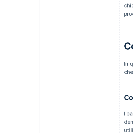
chi
pro
Co
In 
che
Co
I p
den
uti