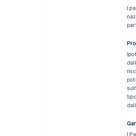
I p
naz
par
Pro
Ipo
dal
ris
pot
sul
tip
dal
Gar
I P