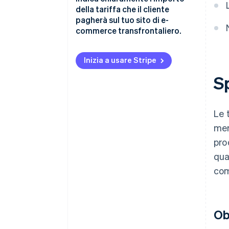
della tariffa che il cliente
pagherà sul tuo sito di e-
commerce transfrontaliero.
Controlla le aliquote tariffarie
doganali di ogni Paese
Inizia a usare Stripe
Sp
Presta attenzione anche
all’imposta sul valore aggiunto
(IVA)
Le 
mer
pro
qua
com
Ob