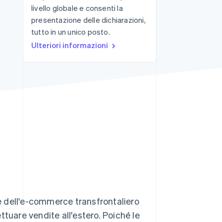
livello globale e consenti la
presentazione delle dichiarazioni,
tutto in un unico posto.
Stripe Sessions 2026
Scopri come Stripe sta
Ulteriori informazioni
costruendo
l'infrastruttura
economica per l'IA.
Guarda ora
 dell'e-commerce transfrontaliero
tuare vendite all'estero. Poiché le