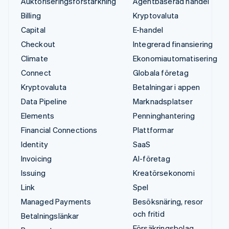
Auktoriseringsförstärkning
Agentbaserad handel
Billing
Kryptovaluta
Capital
E-handel
Checkout
Integrerad finansiering
Climate
Ekonomiautomatisering
Connect
Globala företag
Kryptovaluta
Betalningar i appen
Data Pipeline
Marknadsplatser
Elements
Penninghantering
Financial Connections
Plattformar
Identity
SaaS
Invoicing
AI-företag
Issuing
Kreatörsekonomi
Link
Spel
Managed Payments
Besöksnäring, resor
och fritid
Betalningslänkar
Försäkringsbolag