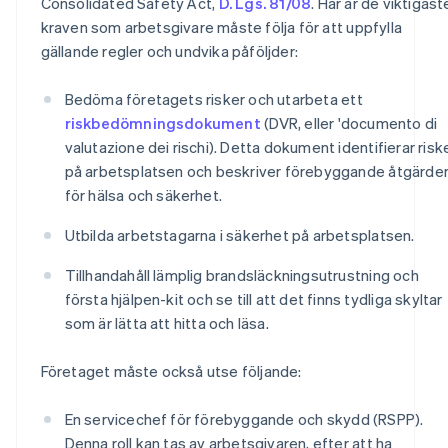
Consolidated Safety Act,
D. Lgs. 81/08
. Här är de viktigast
kraven som arbetsgivare måste följa för att uppfylla
gällande regler och undvika påföljder:
Bedöma företagets risker och utarbeta ett
riskbedömningsdokument
(DVR, eller 'documento di
valutazione dei rischi). Detta dokument identifierar risk
på arbetsplatsen och beskriver förebyggande åtgärde
för hälsa och säkerhet.
Utbilda arbetstagarna i säkerhet på arbetsplatsen.
Tillhandahåll lämplig brandsläckningsutrustning och
första hjälpen-kit och se till att det finns tydliga skyltar
som är lätta att hitta och läsa.
Företaget måste också utse följande:
En servicechef för förebyggande och skydd (RSPP).
Denna roll kan tas av arbetsgivaren, efter att ha