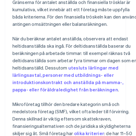
Gränserna för antalet anställda och finansiella trösklar är
kumulativa, vilket innebär att ett företag måste uppfylla
båda kriterierna. För den finansiella tröskeln kan den använ
antingen omsättningen eller balansräkningen.
När du beräknar antalet anställda, observera att endast
heltidsanställda ska ingå. För deltidsanställda baserar du
beräkningen på arbetade timmar: till exempel räknas två
deltidsanställda som arbetar fyra timmar om dagen som e
heltidsanställd. Dessutom
utesluts lärlingar med
lärlingsavtal, personer med utbildnings- eller
introduktionskontrakt och anställda på mamma-,
pappa- eller föräldraledighet från beräkningen
.
Mikroföretag tillhör den bredare kategorin små och
medelstora företag (SMF), vilket ofta leder till förvirring.
Denna skillnad är viktig eftersom skattekraven,
finansieringsalternativen och de juridiska skyldigheterna
skiljer sig åt. Små företag har
olika kriterier
: de har 11–50