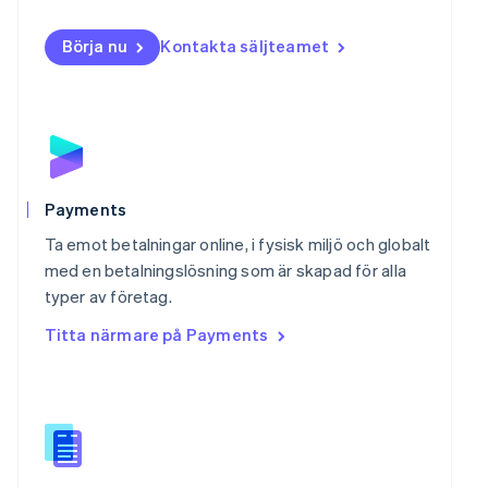
Norge
English
Börja nu
Kontakta säljteamet
Nya Zeeland
English
Polen
English
Portugal
Português
English
Rumänien
English
Payments
Schweiz
Ta emot betalningar online, i fysisk miljö och globalt
Deutsch
Français
Italiano
English
Singapore
med en betalningslösning som är skapad för alla
English
简体中文
typer av företag.
Slovakien
Titta närmare på Payments
English
Slovenien
English
Italiano
Spanien
Español
English
Storbritannien
English