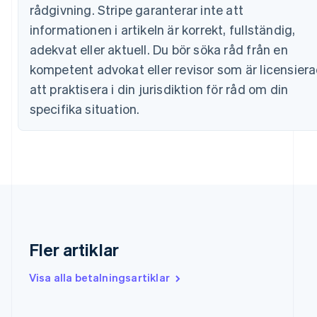
Estland
rådgivning. Stripe garanterar inte att
English
informationen i artikeln är korrekt, fullständig,
Fastlandskina
adekvat eller aktuell. Du bör söka råd från en
简体中文
English
Finland
kompetent advokat eller revisor som är licensier
English
Svenska
att praktisera i din jurisdiktion för råd om din
Frankrike
Français
English
specifika situation.
Förenade Arabemiraten
English
Gibraltar
English
Grekland
English
Hongkong SAR, Kina
English
简体中文
Indien
Fler artiklar
English
Irland
Visa alla betalningsartiklar
English
Italien
Italiano
English