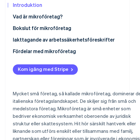
Identitetsverifiering online
Introduktion
Partner
Stripe App Marketplace
Vad är mikroföretag?
Bokslut för mikroföretag
Stripe Sessions 2026
Iakttagande av arbetssäkerhetsföreskrifter
Se hur Stripe bygger den ekonomiska in
Titta nu
Fördelar med mikroföretag
Kom igång med Stripe
Mycket små företag, så kallade mikroföretag, dominerar d
italienska företagslandskapet. De skiljer sig från små och
medelstora företag. Mikroföretag är små enheter som
bedriver ekonomisk verksamhet oberoende av juridisk
struktur eller skattesystem. Hit hör särskilt hantverk eller
liknande som utförs enskilt eller tillsammans med familj,
partnerskap eller föreningar som är involverade i ekonomi