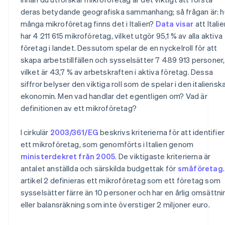
deras betydande geografiska sammanhang; så frågan är: h
många mikroföretag finns det i Italien?
Data visar
att Italie
har 4 211 615 mikroföretag, vilket utgör 95,1 % av alla aktiva
företag i landet. Dessutom spelar de en nyckelroll för att
skapa arbetstillfällen och sysselsätter 7 489 913 personer,
vilket är 43,7 % av arbetskraften i aktiva företag. Dessa
siffror belyser den viktiga roll som de spelar i den italiensk
ekonomin. Men vad handlar det egentligen om? Vad är
definitionen av ett mikroföretag?
I cirkulär
2003/361/EG
beskrivs kriterierna för att identifie
ett mikroföretag, som genomförts i Italien genom
ministerdekret från 2005
. De viktigaste kriterierna är
antalet anställda och särskilda budgettak för
småföretag
.
artikel 2 definieras ett mikroföretag som ett företag som
sysselsätter färre än 10 personer och har en årlig omsättni
eller balansräkning som inte överstiger 2 miljoner euro.