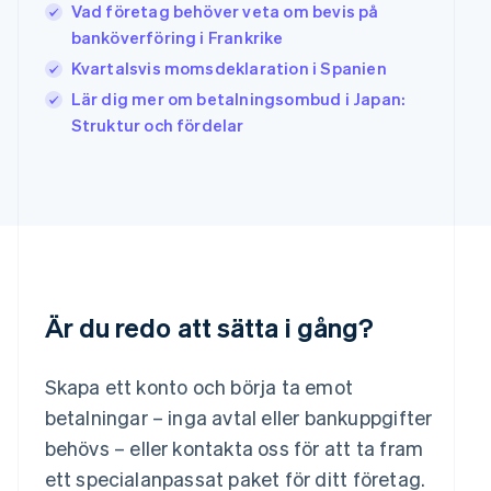
Japan
Vad företag behöver veta om bevis på
日本語
English
banköverföring i Frankrike
Kanada
Kvartalsvis momsdeklaration i Spanien
English
Français
Kroatien
Lär dig mer om betalningsombud i Japan:
English
Italiano
Struktur och fördelar
Lettland
English
Liechtenstein
Deutsch
English
Litauen
English
Luxemburg
Français
Deutsch
English
Är du redo att sätta i gång?
Malaysia
English
简体中文
Malta
Skapa ett konto och börja ta emot
English
Mexiko
betalningar – inga avtal eller bankuppgifter
Español
English
behövs – eller kontakta oss för att ta fram
Nederländerna
ett specialanpassat paket för ditt företag.
Nederlands
English