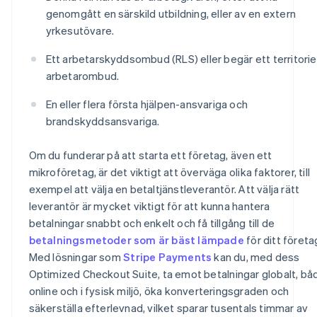
genomgått en särskild utbildning, eller av en extern
yrkesutövare.
Ett arbetarskyddsombud (RLS) eller begär ett territoriel
arbetarombud.
En eller flera första hjälpen-ansvariga och
brandskyddsansvariga.
Om du funderar på att starta ett företag, även ett
mikroföretag, är det viktigt att överväga olika faktorer, till
exempel att välja en betaltjänstleverantör. Att välja rätt
leverantör är mycket viktigt för att kunna hantera
betalningar snabbt och enkelt och få tillgång till de
betalningsmetoder som är bäst lämpade
för ditt företa
Med lösningar som
Stripe Payments
kan du, med dess
Optimized Checkout Suite, ta emot betalningar globalt, bå
online och i fysisk miljö, öka konverteringsgraden och
säkerställa efterlevnad, vilket sparar tusentals timmar av