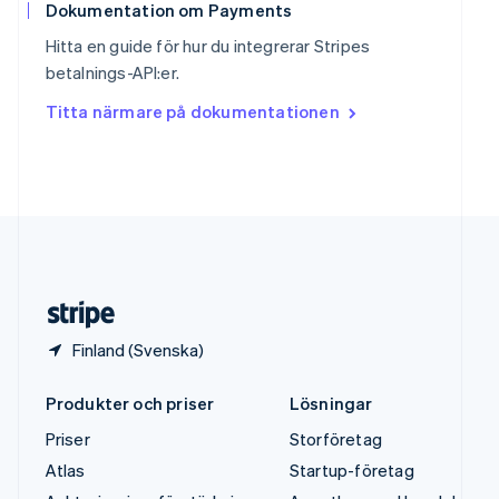
Sverige
Dokumentation om Payments
Svenska
English
Hitta en guide för hur du integrerar Stripes
Thailand
betalnings-API:er.
ไทย
English
Tjeckien
Titta närmare på dokumentationen
English
Tyskland
Deutsch
English
Ungern
English
USA
English
Español
简体中文
Österrike
Deutsch
English
Finland (Svenska)
Produkter och priser
Lösningar
Priser
Storföretag
Atlas
Startup-företag