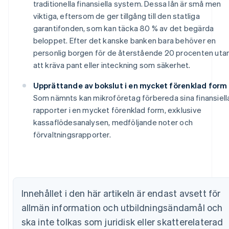
traditionella finansiella system. Dessa lån är små men
viktiga, eftersom de ger tillgång till den statliga
garantifonden, som kan täcka 80 % av det begärda
beloppet. Efter det kanske banken bara behöver en
personlig borgen för de återstående 20 procenten uta
att kräva pant eller inteckning som säkerhet.
Upprättande av bokslut i en mycket förenklad form
Som nämnts kan mikroföretag förbereda sina finansiell
Australien
rapporter i en mycket förenklad form, exklusive
English
kassaflödesanalysen, medföljande noter och
Belgien
förvaltningsrapporter.
Nederlands
Français
Deutsch
English
Brasilien
Português
English
Bulgarien
English
Cypern
Innehållet i den här artikeln är endast avsett för
English
allmän information och utbildningsändamål och
Danmark
ska inte tolkas som juridisk eller skatterelaterad
English