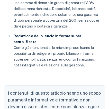
una somma di denaro in grado di garantire l'80%
della somma richiesta. Dopodiché, la banca potrà
eventualmente richiedere solamente una garanzia
di tipo personale a copertura del 20%, senza dover
dare pegno o ipoteca a garanzia.
Redazione del bilancio in forma super
semplificata
Come già menzionato, le microimprese hanno la
possibilità di redigere il proprio bilancio in forma
super semplificata, senza rendiconto finanziario,
nota integrativa e relazione sulla gestione.
Australia
English
Austria
Deutsch
English
I contenuti di questo articolo hanno uno scopo
Belgio
puramente informativo e formativo e non
Nederlands
Français
Deutsch
English
Brasile
devono essere intesi come consulenza legale