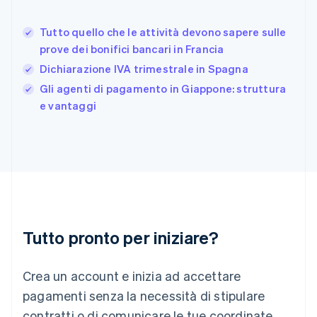
Deutsch
English
Giappone
日本語
English
Tutto quello che le attività devono sapere sulle
Gibilterra
prove dei bonifici bancari in Francia
English
Dichiarazione IVA trimestrale in Spagna
Grecia
English
Gli agenti di pagamento in Giappone: struttura
India
e vantaggi
English
Irlanda
English
Italia
Italiano
English
Lettonia
English
Liechtenstein
Deutsch
English
Tutto pronto per iniziare?
Lituania
English
Crea un account e inizia ad accettare
Lussemburgo
Français
Deutsch
English
pagamenti senza la necessità di stipulare
Malaysia
contratti o di comunicare le tue coordinate