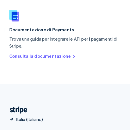
English
Singapore
English
简体中文
Slovacchia
English
Documentazione di Payments
Slovenia
English
Italiano
Trova una guida per integrare le API per i pagamenti di
Spagna
Stripe.
Español
English
Stati Uniti
Consulta la documentazione
English
Español
简体中文
Svezia
Svenska
English
Svizzera
Deutsch
Français
Italiano
English
Thailandia
ไทย
English
Ungheria
English
Italia (Italiano)