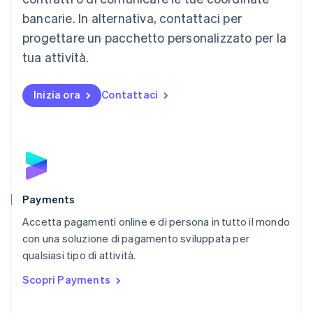
English
简体中文
Malta
bancarie. In alternativa, contattaci per
English
progettare un pacchetto personalizzato per la
Messico
tua attività.
Español
English
Norvegia
English
Inizia ora
Contattaci
Nuova Zelanda
English
Paesi Bassi
Nederlands
English
Polonia
English
Portogallo
Português
English
Payments
RAS di Hong Kong, Cina
Accetta pagamenti online e di persona in tutto il mondo
English
简体中文
con una soluzione di pagamento sviluppata per
Regno Unito
English
qualsiasi tipo di attività.
Repubblica Ceca
Scopri Payments
English
Romania