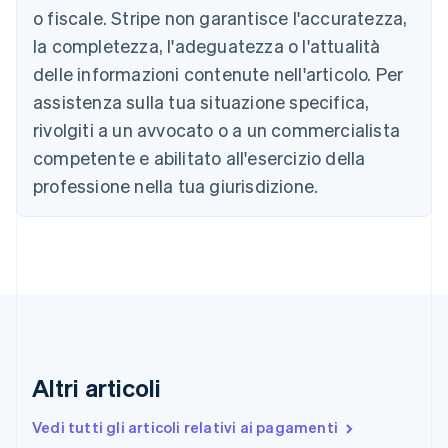
Português
English
o fiscale. Stripe non garantisce l'accuratezza,
Bulgaria
la completezza, l'adeguatezza o l'attualità
English
Canada
delle informazioni contenute nell'articolo. Per
English
Français
assistenza sulla tua situazione specifica,
Cina continentale
简体中文
English
rivolgiti a un avvocato o a un commercialista
Cipro
competente e abilitato all'esercizio della
English
Croazia
professione nella tua giurisdizione.
English
Italiano
Danimarca
English
Emirati Arabi Uniti
English
Estonia
English
Finlandia
English
Svenska
Altri articoli
Francia
Français
English
Vedi tutti gli articoli relativi ai pagamenti
Germania