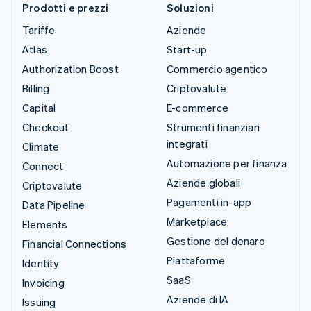
Prodotti e prezzi
Soluzioni
Tariffe
Aziende
Atlas
Start-up
Authorization Boost
Commercio agentico
Billing
Criptovalute
Capital
E-commerce
Checkout
Strumenti finanziari
integrati
Climate
Automazione per finanza
Connect
Aziende globali
Criptovalute
Pagamenti in-app
Data Pipeline
Marketplace
Elements
Gestione del denaro
Financial Connections
Piattaforme
Identity
SaaS
Invoicing
Aziende di IA
Issuing