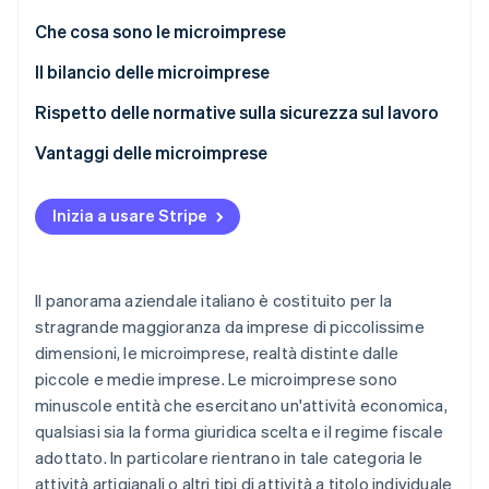
Scopri cosa ti aspetta
Che cosa sono le microimprese
Radar
Ecosistema
Prevenzione delle frodi
Il bilancio delle microimprese
Partner
Atlas
Rispetto delle normative sulla sicurezza sul lavoro
Stripe App Marketplace
Costituzione di start-up
Vantaggi delle microimprese
Climate
Rimozione del carbonio
Identity
Inizia a usare Stripe
Verifica online dell'identità
Il panorama aziendale italiano è costituito per la
stragrande maggioranza da imprese di piccolissime
dimensioni, le microimprese, realtà distinte dalle
Stripe Sessions 2026
Scopri come Stripe sta costruendo l'infrastruttura economi
piccole e medie imprese. Le microimprese sono
Guarda ora
minuscole entità che esercitano un'attività economica,
qualsiasi sia la forma giuridica scelta e il regime fiscale
adottato. In particolare rientrano in tale categoria le
attività artigianali o altri tipi di attività a titolo individuale