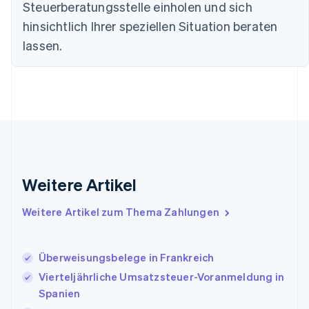
Steuerberatungsstelle einholen und sich
Finnland
English
Svenska
hinsichtlich Ihrer speziellen Situation beraten
Frankreich
lassen.
Français
English
Gibraltar
English
Griechenland
English
Indien
English
Irland
English
Italien
Weitere Artikel
Italiano
English
Japan
Weitere Artikel zum Thema Zahlungen
日本語
English
Kanada
English
Français
Überweisungsbelege in Frankreich
Kroatien
English
Italiano
Vierteljährliche Umsatzsteuer-Voranmeldung in
Lettland
Spanien
English