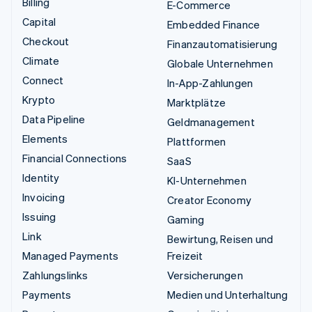
Billing
E-Commerce
Capital
Embedded Finance
Checkout
Finanzautomatisierung
Climate
Globale Unternehmen
Connect
In-App-Zahlungen
Krypto
Marktplätze
Data Pipeline
Geldmanagement
Elements
Plattformen
Financial Connections
SaaS
Identity
KI-Unternehmen
Invoicing
Creator Economy
Issuing
Gaming
Link
Bewirtung, Reisen und
Managed Payments
Freizeit
Zahlungslinks
Versicherungen
Payments
Medien und Unterhaltung