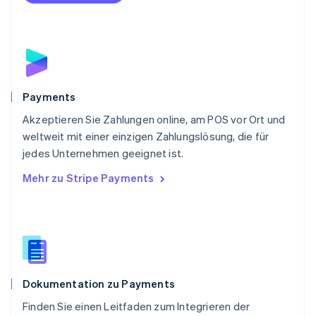
Portugal
Português
English
Rumänien
English
Schweden
Svenska
English
Schweiz
Payments
Deutsch
Français
Italiano
English
Akzeptieren Sie Zahlungen online, am POS vor Ort und
Singapur
English
简体中文
weltweit mit einer einzigen Zahlungslösung, die für
Slowakei
jedes Unternehmen geeignet ist.
English
Mehr zu Stripe Payments
Slowenien
English
Italiano
Sonderverwaltungsregion Hongkong,
China
English
简体中文
Spanien
Español
English
Dokumentation zu Payments
Thailand
ไทย
English
Finden Sie einen Leitfaden zum Integrieren der
Tschechische Republik