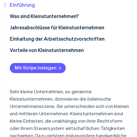
Betrugsprävention
Ecosystem
Einführung
Atlas
Was sind Kleinstunternehmen?
Start-up-Gründung
Partner
Stripe App-Marktplatz
Climate
Jahresabschlüsse für Kleinstunternehmen
CO₂-Entnahme
Einhaltung der Arbeitsschutzvorschriften
Identity
Online-Identitätsprüfung
Vorteile von Kleinstunternehmen
Mit Stripe loslegen
Stripe-Sessions 2026
Erfahren Sie, wie Stripe Lösungen für die Wirts
Sehr kleine Unternehmen, so genannte
Jetzt ansehen
Kleinstunternehmen, dominieren die italienische
Unternehmensszene. Sie unterscheiden sich von kleinen
und mittleren Unternehmen. Kleinstunternehmen sind
kleine Einheiten, die unabhängig von ihrer Rechtsform
oder ihrem Steuersystem wirtschaftlichen Tätigkeiten
nachgehen. Dazu gehören insbesondere handwerkliche