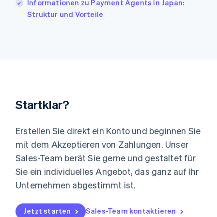
Informationen zu Payment Agents in Japan:
Liechtenstein
Struktur und Vorteile
Deutsch
English
Litauen
English
Luxemburg
Français
Deutsch
English
Malaysia
English
简体中文
Malta
English
Startklar?
Mexiko
Español
English
Neuseeland
Erstellen Sie direkt ein Konto und beginnen Sie
English
mit dem Akzeptieren von Zahlungen. Unser
Niederlande
Nederlands
English
Sales-Team berät Sie gerne und gestaltet für
Norwegen
Sie ein individuelles Angebot, das ganz auf Ihr
English
Österreich
Unternehmen abgestimmt ist.
Deutsch
English
Polen
Jetzt starten
Sales-Team kontaktieren
English