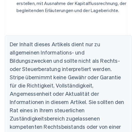
erstellen, mit Ausnahme der Kapitalflussrechnung, der
begleitenden Erläuterungen und der Lageberichte.
Australien
Der Inhalt dieses Artikels dient nur zu
English
allgemeinen Informations- und
Belgien
Nederlands
Français
Deutsch
English
Bildungszwecken und sollte nicht als Rechts-
Brasilien
oder Steuerberatung interpretiert werden.
Português
English
Bulgarien
Stripe übernimmt keine Gewähr oder Garantie
English
für die Richtigkeit, Vollständigkeit,
Dänemark
Angemessenheit oder Aktualität der
English
Deutschland
Informationen in diesem Artikel. Sie sollten den
Deutsch
English
Rat eines in Ihrem steuerlichen
Estland
Zuständigkeitsbereich zugelassenen
English
Festlandchina
kompetenten Rechtsbeistands oder von einer
简体中文
English