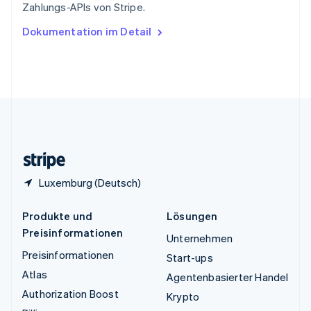
Zahlungs-APIs von Stripe.
English
Ungarn
Dokumentation im Detail
English
Vereinigte Arabische Emirate
English
Vereinigte Staaten
English
Español
简体中文
Vereinigtes Königreich
English
Zypern
English
Luxemburg (Deutsch)
Produkte und
Lösungen
Preisinformationen
Unternehmen
Preisinformationen
Start-ups
Atlas
Agentenbasierter Handel
Authorization Boost
Krypto