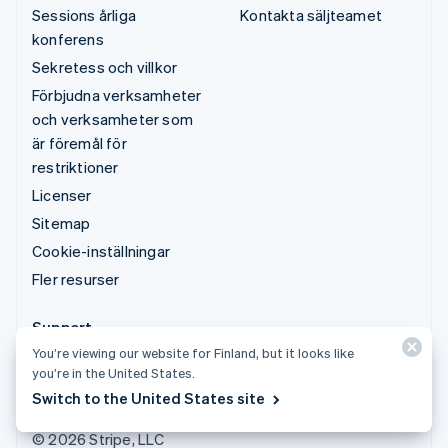
Sessions årliga
Kontakta säljteamet
konferens
Sekretess och villkor
Förbjudna verksamheter
och verksamheter som
är föremål för
restriktioner
Licenser
Sitemap
Cookie-inställningar
Fler resurser
Support
You’re viewing our website for Finland, but it looks like
Kontakta supporten
you’re in the United States.
Hanterade supportplaner
Switch to the United States site
© 2026 Stripe, LLC