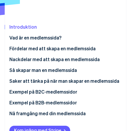
Identitetsverifiering online
Partner
Stripe App Marketplace
Introduktion
Stripe Sessions 2026
Vad är en medlemssida?
Se hur Stripe bygger den ekonomiska inf
Titta nu
Fördelar med att skapa en medlemssida
Åtkomst endast för medlemmar
Nackdelar med att skapa en medlemssida
Effektiv marknadsföring
Så skapar man en medlemssida
Förbättrat varumärkeskapital
Använda WordPress
Saker att tänka på när man skapar en medlemssida
Stabila intäkter
Använda en programtjänstleverantör (ASP)
Sätt tydliga mål
Exempel på B2C-medlemssidor
Använda ett socialt nätverk
Ge webbplatsen nödvändiga funktioner
Exempel på B2B-medlemssidor
Ta hjälp av en utvecklare
Vidta säkerhetsåtgärder
Nå framgång med din medlemssida
Lämplig prissättning
Kom igång med Stripe