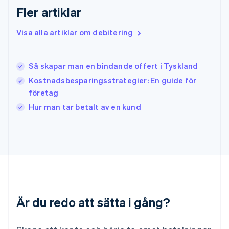
English
Fler artiklar
Irland
English
Visa alla artiklar om debitering
Italien
Italiano
English
Japan
日本語
English
Så skapar man en bindande offert i Tyskland
Kanada
Kostnadsbesparingsstrategier: En guide för
English
Français
företag
Kroatien
English
Italiano
Hur man tar betalt av en kund
Lettland
English
Liechtenstein
Deutsch
English
Litauen
English
Luxemburg
Français
Deutsch
English
Är du redo att sätta i gång?
Malaysia
English
简体中文
Malta