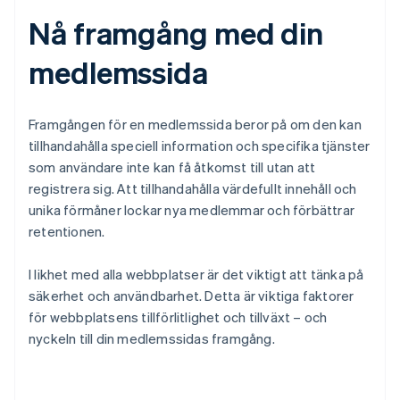
Nå framgång med din
medlemssida
Framgången för en medlemssida beror på om den kan
tillhandahålla speciell information och specifika tjänster
som användare inte kan få åtkomst till utan att
registrera sig. Att tillhandahålla värdefullt innehåll och
unika förmåner lockar nya medlemmar och förbättrar
retentionen.
I likhet med alla webbplatser är det viktigt att tänka på
Australien
säkerhet och användbarhet. Detta är viktiga faktorer
English
Belgien
för webbplatsens tillförlitlighet och tillväxt – och
Nederlands
Français
Deutsch
English
nyckeln till din medlemssidas framgång.
Brasilien
Português
English
Bulgarien