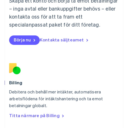
Skapa ett konto och börja ta emot betalningar
English
Mexiko
– inga avtal eller bankuppgifter behövs – eller
Español
English
kontakta oss för att ta fram ett
Nederländerna
specialanpassat paket för ditt företag.
Nederlands
English
Norge
English
Börja nu
Kontakta säljteamet
Nya Zeeland
English
Polen
English
Portugal
Português
English
Rumänien
English
Billing
Schweiz
Debitera och behåll mer intäkter, automatisera
Deutsch
Français
Italiano
English
arbetsflödena för intäktshantering och ta emot
Singapore
English
简体中文
betalningar globalt.
Slovakien
Titta närmare på Billing
English
Slovenien