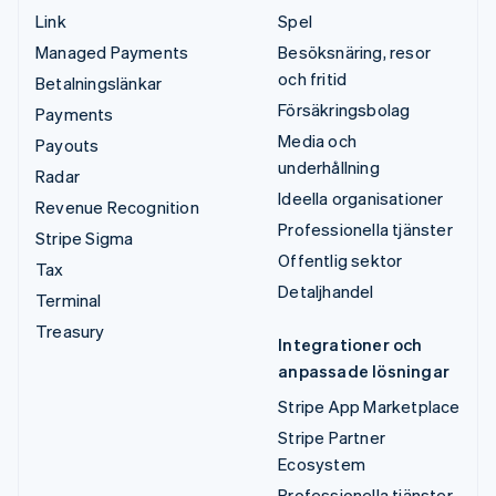
Link
Spel
Managed Payments
Besöksnäring, resor
och fritid
Betalningslänkar
Försäkringsbolag
Payments
Media och
Payouts
underhållning
Radar
Ideella organisationer
Revenue Recognition
Professionella tjänster
Stripe Sigma
Offentlig sektor
Tax
Detaljhandel
Terminal
Treasury
Integrationer och
anpassade lösningar
Stripe App Marketplace
Stripe Partner
Ecosystem
Professionella tjänster