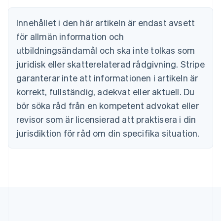
English
Cypern
Innehållet i den här artikeln är endast avsett
English
Danmark
för allmän information och
English
utbildningsändamål och ska inte tolkas som
Estland
juridisk eller skatterelaterad rådgivning. Stripe
English
Fastlandskina
garanterar inte att informationen i artikeln är
简体中文
English
korrekt, fullständig, adekvat eller aktuell. Du
Finland
English
Svenska
bör söka råd från en kompetent advokat eller
Frankrike
revisor som är licensierad att praktisera i din
Français
English
Förenade Arabemiraten
jurisdiktion för råd om din specifika situation.
English
Gibraltar
English
Grekland
English
Hongkong SAR, Kina
English
简体中文
Indien