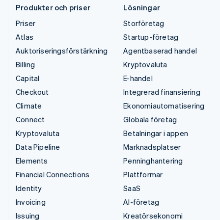
Produkter och priser
Lösningar
Priser
Storföretag
Atlas
Startup-företag
Auktoriseringsförstärkning
Agentbaserad handel
Billing
Kryptovaluta
Capital
E-handel
Checkout
Integrerad finansiering
Climate
Ekonomiautomatisering
Connect
Globala företag
Kryptovaluta
Betalningar i appen
Data Pipeline
Marknadsplatser
Elements
Penninghantering
Financial Connections
Plattformar
Identity
SaaS
Invoicing
AI-företag
Issuing
Kreatörsekonomi