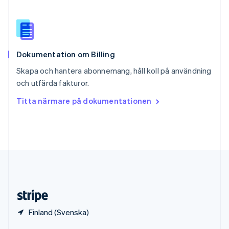
English
Italiano
Spanien
Español
English
Storbritannien
English
Dokumentation om Billing
Sverige
Svenska
English
Skapa och hantera abonnemang, håll koll på användning
Thailand
och utfärda fakturor.
ไทย
English
Tjeckien
Titta närmare på dokumentationen
English
Tyskland
Deutsch
English
Ungern
English
USA
English
Español
简体中文
Österrike
Deutsch
English
Finland (Svenska)