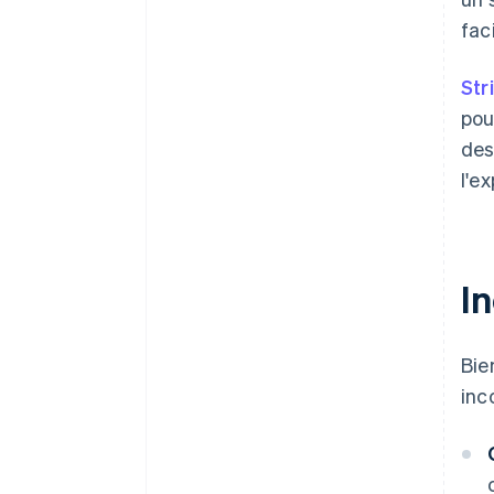
fac
Str
pou
des
l'e
In
Bie
inc