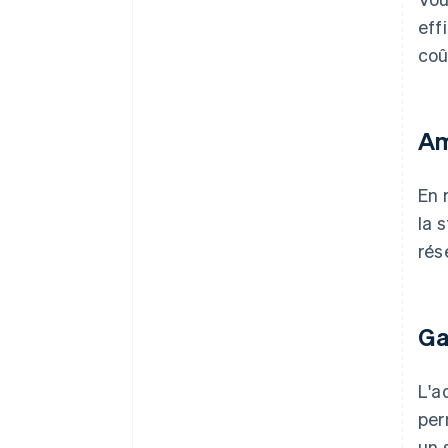
eff
coû
Am
En 
la 
rés
Ga
L'a
per
un 