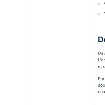
Dé
Un 
L'o
et 
Par
app
con