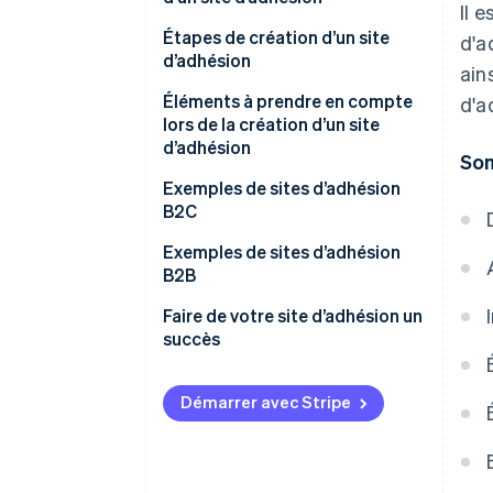
Il 
Efficacité marketing
Étapes de création d’un site
d'a
d’adhésion
ain
Amélioration de la valeur de la
marque
Utilisation de WordPress
Éléments à prendre en compte
d'a
lors de la création d’un site
Gains stables
Utilisation d’un fournisseur de
d’adhésion
So
services applicatifs (ASP)
Fixer vos objectifs avec clarté
Exemples de sites d’adhésion
Utilisation d’un site de
B2C
réseautage social (SRS)
Équiper votre site des fonctions
nécessaires
Exemples de sites d’adhésion
Sollicitation d’un développeur
B2B
Prendre des mesures de
sécurité
Faire de votre site d’adhésion un
succès
Appliquer des tarifs adéquats
Démarrer avec Stripe