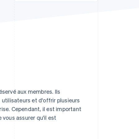
Stripe Sessions 2026
Découvrez comment
Stripe construit
l’infrastructure
économique de l’IA.
Regarder la vidéo
réservé aux membres. Ils
tilisateurs et d'offrir plusieurs
ise. Cependant, il est important
 vous assurer qu'il est