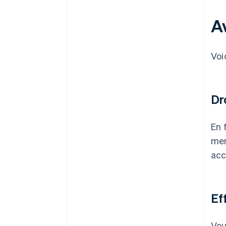
A
Voi
Dr
En 
mem
acc
Ef
Vou