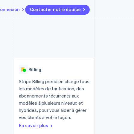
onnexion
Contacter notre équipe
Ressources
Écosystème
Contact
t marketplaces
Plus
Intégrations d'applications
Partenaires
Contacter notre équipe
Product roadmap
elle
Exemples de code
Stripe App Marketplace
Devenir partenaire
Découvrez les prochaines
r les
Blog des développeurs
évolutions
rs
État de l'API
 platforms
Radar
ciers intégrés
Billing
Prévention de la fraude
ratif
es et virtuelles
Atlas
Stripe Billing prend en charge tous
Constitution de start-up
les modèles de tarification, des
Climate
abonnements récurrents aux
Élimination du carbone
modèles à plusieurs niveaux et
Identity
hybrides, pour vous aider à gérer
Vérification de l'identité
vos clients à votre façon.
En savoir plus