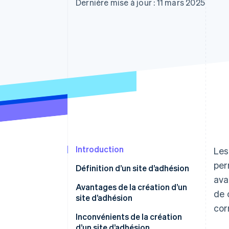
Authorization Boost
Dernière mise à jour : 11 mars 2025
Acceptation optimisée
Link
Paiements accélérés
Financial Connections
Comptes financiers associés
Introduction
Les
per
Définition d’un site d’adhésion
ava
Avantages de la création d’un
de 
site d’adhésion
cor
Droits d’accès réservés aux
Inconvénients de la création
membres
d’un site d’adhésion