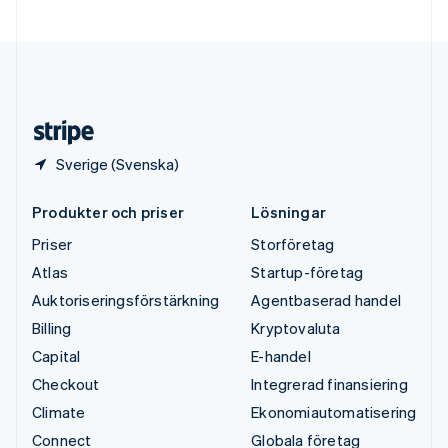
Ungern
English
USA
English
Español
简体中文
Österrike
Deutsch
English
Sverige (Svenska)
Produkter och priser
Lösningar
Priser
Storföretag
Atlas
Startup-företag
Auktoriseringsförstärkning
Agentbaserad handel
Billing
Kryptovaluta
Capital
E-handel
Checkout
Integrerad finansiering
Climate
Ekonomiautomatisering
Connect
Globala företag