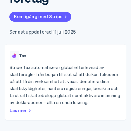
Godkännandeoptimeringar
Recognition
Företag
Plattformar
Erbjud
Link
Automatiserad
SaaS
användningsbaserad
Accelererad kassaprocess
redovisning
Produktplan
fakturering
Kom igång med Stripe
Financial Connections
Stripe Sigma
Sessions årliga
Utfärda stablecoin-
Länkade finanskontodata
Anpassade
konferens
stödda kort
rapporter
Karriärer
Tillhandahåll och
Senast uppdaterad 11 juli 2025
Efter bransch
Data Pipeline
Nyhetsrum
hantera tjänster med
Datasynkronisering
Stripe Press
agenter
AI-företag
Kreatörsekonomi
Tax
Spel
Besöksnäring, resor
Kontakt
Mer
Resurser
och fritid
Stripe Tax automatiserar global efterlevnad av
Product roadmap
Försäkringsbolag
Kontakta säljteamet
skatteregler från början till slut så att du kan fokusera
Se vad som kommer härnäst
Media och
Appintegrationer
Bli partner
på att få din verksamhet att växa. Identifiera dina
underhållning
Kodexempel
Radar
Ideella organisationer
Utvecklarblogg
skattskyldigheter, hantera registreringar, beräkna och
Bedrägeribekämpning
Professionella tjänster
API-status
ta ut rätt skattebelopp globalt samt aktivera inlämning
Offentlig sektor
Atlas
av deklarationer – allt i en enda lösning.
Detaljhandel
Bolagsbildning för startups
Läs mer
Climate
Koldioxidinfångning
Ecosystem
Identity