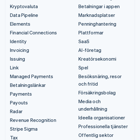
Kryptovaluta
Betalningar i appen
Data Pipeline
Marknadsplatser
Elements
Penninghantering
Financial Connections
Plattformar
Identity
SaaS
Invoicing
AI-företag
Issuing
Kreatörsekonomi
Link
Spel
Managed Payments
Besöksnäring, resor
och fritid
Betalningslänkar
Försäkringsbolag
Payments
Media och
Payouts
underhållning
Radar
Ideella organisationer
Revenue Recognition
Professionella tjänster
Stripe Sigma
Offentlig sektor
Tax