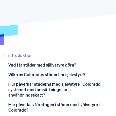
Identitetsverifiering online
Partner
Stripe App Marketplace
Stripe Sessions 2026
Se hur Stripe bygger den ekonomiska inf
Titta nu
Introduktion
Vad får städer med självstyre göra?
Vilka av Colorados städer har självstyre?
Hur påverkar städerna med självstyre i Colorado
systemet med omsättnings- och
användningsskatt?
Hur påverkas företagen i städer med självstyre i
Colorado?