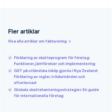
Förenade Arabemiraten
English
Gibraltar
English
Grekland
Fler artiklar
English
Hongkong SAR, Kina
Visa alla artiklar om fakturering
English
简体中文
Indien
English
Irland
Förklaring av skatteprogram för företag:
English
Funktioner, jämförelser och implementering
Italien
GST på utländska inköp gjorda i Nya Zeeland:
Italiano
English
Japan
Förklaring av regler, tröskelvärden och
日本語
English
efterlevnad
Kanada
Globala skattehanteringsstrategier: En guide
English
Français
för internationella företag
Kroatien
English
Italiano
Lettland
English