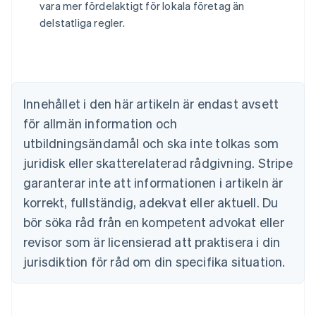
vara mer fördelaktigt för lokala företag än
delstatliga regler.
Australien
English
Belgien
Nederlands
Français
Deutsch
English
Brasilien
Innehållet i den här artikeln är endast avsett
Português
English
för allmän information och
Bulgarien
utbildningsändamål och ska inte tolkas som
English
Cypern
juridisk eller skatterelaterad rådgivning. Stripe
English
garanterar inte att informationen i artikeln är
Danmark
korrekt, fullständig, adekvat eller aktuell. Du
English
Estland
bör söka råd från en kompetent advokat eller
English
revisor som är licensierad att praktisera i din
Fastlandskina
简体中文
English
jurisdiktion för råd om din specifika situation.
Finland
English
Svenska
Frankrike
Français
English