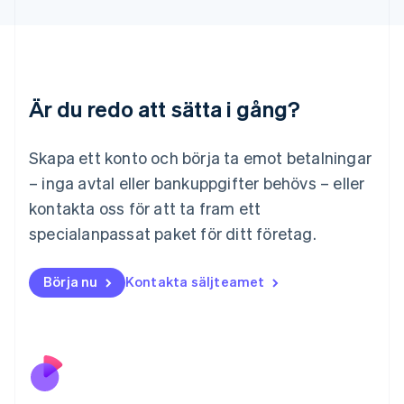
Liechtenstein
Deutsch
English
Litauen
English
Luxemburg
Är du redo att sätta i gång?
Français
Deutsch
English
Malaysia
English
简体中文
Skapa ett konto och börja ta emot betalningar
Malta
– inga avtal eller bankuppgifter behövs – eller
English
Mexiko
kontakta oss för att ta fram ett
Español
English
specialanpassat paket för ditt företag.
Nederländerna
Nederlands
English
Norge
Börja nu
Kontakta säljteamet
English
Nya Zeeland
English
Polen
English
Portugal
Português
English