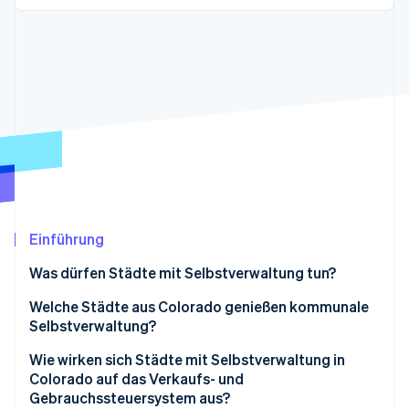
Betrugsprävention
Ecosystem
Atlas
Start-up-Gründung
Partner
Stripe App-Marktplatz
Climate
CO₂-Entnahme
Identity
Online-Identitätsprüfung
Einführung
Stripe-Sessions 2026
Erfahren Sie, wie Stripe Lösungen für die Wirts
Was dürfen Städte mit Selbstverwaltung tun?
Jetzt ansehen
Welche Städte aus Colorado genießen kommunale
Selbstverwaltung?
Wie wirken sich Städte mit Selbstverwaltung in
Colorado auf das Verkaufs- und
Gebrauchssteuersystem aus?