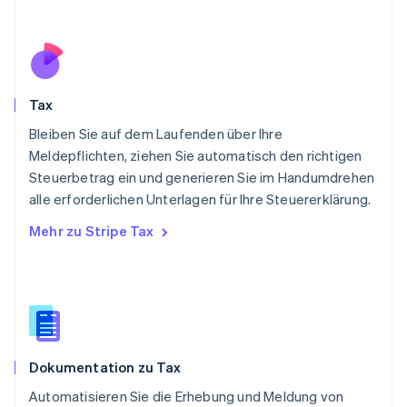
Deutsch
English
Polen
English
Portugal
Português
English
Rumänien
Tax
English
Schweden
Bleiben Sie auf dem Laufenden über Ihre
Svenska
English
Meldepflichten, ziehen Sie automatisch den richtigen
Schweiz
Steuerbetrag ein und generieren Sie im Handumdrehen
Deutsch
Français
Italiano
English
alle erforderlichen Unterlagen für Ihre Steuererklärung.
Singapur
English
简体中文
Mehr zu Stripe Tax
Slowakei
English
Slowenien
English
Italiano
Sonderverwaltungsregion Hongkong,
China
English
简体中文
Dokumentation zu Tax
Spanien
Español
English
Automatisieren Sie die Erhebung und Meldung von