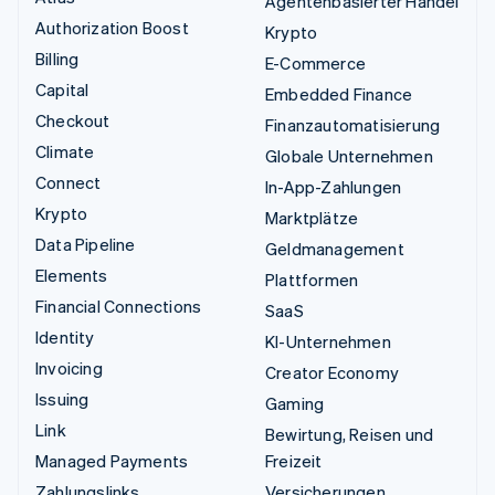
Agentenbasierter Handel
Authorization Boost
Krypto
Billing
E-Commerce
Capital
Embedded Finance
Checkout
Finanzautomatisierung
Climate
Globale Unternehmen
Connect
In-App-Zahlungen
Krypto
Marktplätze
Data Pipeline
Geldmanagement
Elements
Plattformen
Financial Connections
SaaS
Identity
KI-Unternehmen
Invoicing
Creator Economy
Issuing
Gaming
Link
Bewirtung, Reisen und
Managed Payments
Freizeit
Zahlungslinks
Versicherungen