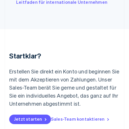
English
Italiano
Leitfaden für internationale Unternehmen
Lettland
English
Liechtenstein
Deutsch
English
Litauen
English
Luxemburg
Français
Deutsch
English
Malaysia
Startklar?
English
简体中文
Malta
English
Erstellen Sie direkt ein Konto und beginnen Sie
Mexiko
mit dem Akzeptieren von Zahlungen. Unser
Español
English
Sales-Team berät Sie gerne und gestaltet für
Neuseeland
Sie ein individuelles Angebot, das ganz auf Ihr
English
Niederlande
Unternehmen abgestimmt ist.
Nederlands
English
Norwegen
English
Jetzt starten
Sales-Team kontaktieren
Österreich