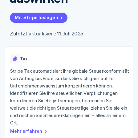
Data Pipeline
Geldmanagement
Marktplatz auf
Zugriff auf mehr als
Datensynchronisierung
Produkt-Roadmap
Plattformen
Grundlagen der
125
Stripe Sessions
SaaS
Abonnementverwaltung
Mit Stripe loslegen
Terminal
Karriere
Zahlungen vor Ort
Newsroom
So setzen Sie
Authorization
Stripe Press
nutzungsbasierte
Zuletzt aktualisiert: 11. Juli 2025
Boost
Abrechnung um
Nach Branche
Optimierung der
Stablecoin-gestützte
Autorisierungsraten
Karten ausgeben: So
Link
KI-Unternehmen
Kontakt
geht´s
Beschleunigter
Tax
Creator Economy
Bereitstellung und
Bezahlvorgang
Gaming
Verwaltung von
Sales-Team
Financial
Bewirtung, Reisen und
Stripe Tax automatisiert Ihre globale Steuerkonformität
Diensten mit Agenten
kontaktieren
Connections
Freizeit
Partner werden
von Anfang bis Ende, sodass Sie sich ganz auf Ihr
Verbundene
Versicherungen
Unternehmenswachstum konzentrieren können.
Medien und
Finanzdaten
Unterhaltung
Identifizieren Sie Ihre steuerlichen Verpflichtungen,
Ressourcen
Gemeinnützige
koordinieren Sie Registrierungen, berechnen Sie
Organisationen
weltweit die richtigen Steuerbeträge, ziehen Sie sie ein
Fachdienstleistungen
App-Integrationen
Mehr
Öffentlicher Sektor
Code-Beispiele
und reichen Sie Steuererklärungen ein – alles an einem
Product roadmap
Einzelhandel
Entwickler-Blog
Ort.
Ausblick
API-Status
Mehr erfahren
Radar