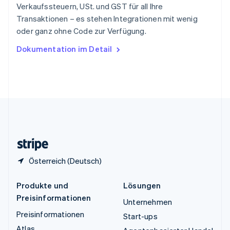
Thailand
Verkaufssteuern, USt. und GST für all Ihre
ไทย
English
Transaktionen – es stehen Integrationen mit wenig
Tschechische Republik
oder ganz ohne Code zur Verfügung.
English
Ungarn
Dokumentation im Detail
English
Vereinigte Arabische Emirate
English
Vereinigte Staaten
English
Español
简体中文
Vereinigtes Königreich
English
Zypern
English
Österreich (Deutsch)
Produkte und
Lösungen
Preisinformationen
Unternehmen
Preisinformationen
Start-ups
Atlas