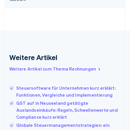
English
Festlandchina
简体中文
English
Finnland
English
Svenska
Frankreich
Français
English
Gibraltar
English
Griechenland
Weitere Artikel
English
Indien
Weitere Artikel zum Thema Rechnungen
English
Irland
English
Steuersoftware für Unternehmen kurz erklärt:
Italien
Funktionen, Vergleiche und Implementierung
Italiano
English
Japan
GST auf in Neuseeland getätigte
日本語
English
Auslandseinkäufe: Regeln, Schwellenwerte und
Kanada
Compliance kurz erklärt
English
Français
Kroatien
Globale Steuermanagementstrategien: ein