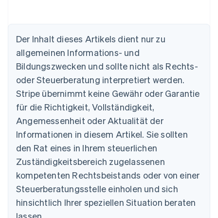
Der Inhalt dieses Artikels dient nur zu
allgemeinen Informations- und
Bildungszwecken und sollte nicht als Rechts-
oder Steuerberatung interpretiert werden.
Australien
Stripe übernimmt keine Gewähr oder Garantie
English
für die Richtigkeit, Vollständigkeit,
Belgien
Angemessenheit oder Aktualität der
Nederlands
Français
Deutsch
English
Brasilien
Informationen in diesem Artikel. Sie sollten
Português
English
den Rat eines in Ihrem steuerlichen
Bulgarien
Zuständigkeitsbereich zugelassenen
English
Dänemark
kompetenten Rechtsbeistands oder von einer
English
Steuerberatungsstelle einholen und sich
Deutschland
Deutsch
English
hinsichtlich Ihrer speziellen Situation beraten
Estland
lassen.