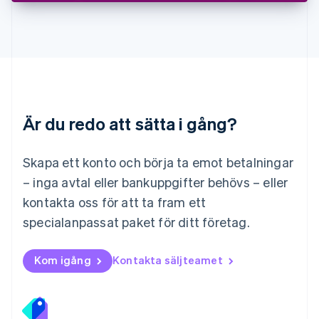
Luxemburg
Français
Deutsch
English
Malaysia
English
简体中文
Malta
English
Mexiko
Español
English
Är du redo att sätta i gång?
Nederländerna
Nederlands
English
Norge
Skapa ett konto och börja ta emot betalningar
English
– inga avtal eller bankuppgifter behövs – eller
Nya Zeeland
kontakta oss för att ta fram ett
English
Polen
specialanpassat paket för ditt företag.
English
Portugal
Português
English
Kom igång
Kontakta säljteamet
Rumänien
English
Schweiz
Deutsch
Français
Italiano
English