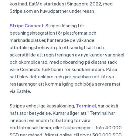
kostnad. EatMe startades i Singapore 2022, med
Stripe som en huvudpartner under resan.
Stripe Connect
, Stripes lösning för
betalningsintegration för plattformar och
marknadsplatser, hanterade de växande
utbetalningsbehoven på ett smidigt sätt och
säkerställde att registreringen av nya kunder var enkel
och okomplicerad, med onboarding på distans tack
vare Connects funktioner för kundkännedom. På så
sätt blev det enklare och gick snabbare att få nya
restauranger att komma igång och börja servera mat
via EatMe.
Stripes enhetliga kassalösning,
Terminal
, har också
haft stor betydelse. Kumar säger att ”Terminal har
inneburit en enorm förbättring för våra
bruttotransaktioner, eller faktureringar – från 40 000
SGD per månad, främst online, till drygt 500 000 SGD,