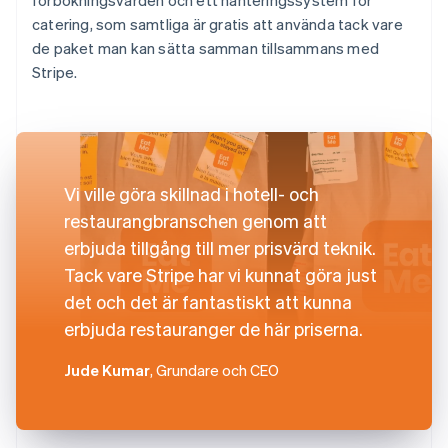
catering, som samtliga är gratis att använda tack vare
de paket man kan sätta samman tillsammans med
Stripe.
Vi ville göra skillnad i hotell- och
restaurangbranschen genom att
erbjuda tillgång till mer prisvärd teknik.
Tack vare Stripe har vi kunnat göra just
det och det är fantastiskt att kunna
erbjuda restauranger de här priserna.
Jude Kumar
, Grundare och CEO