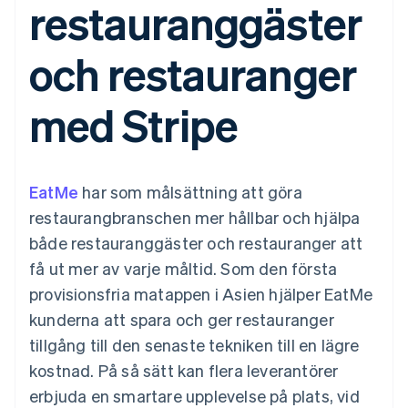
restauranggäster
Godkännandeoptimeringar
Recognition
Företag
Plattformar
Erbjud
Link
Automatiserad
SaaS
användningsbaserad
Accelererad kassaprocess
redovisning
Produktplan
fakturering
och restauranger
Financial Connections
Stripe Sigma
Sessions årliga
Utfärda stablecoin-
Länkade finanskontodata
Anpassade
konferens
stödda kort
rapporter
Karriärer
Tillhandahåll och
Efter bransch
med Stripe
Data Pipeline
Nyhetsrum
hantera tjänster med
Datasynkronisering
Stripe Press
agenter
AI-företag
Kreatörsekonomi
Spel
EatMe
har som målsättning att göra
Besöksnäring, resor
Kontakt
Mer
Resurser
och fritid
restaurangbranschen mer hållbar och hjälpa
Product roadmap
Försäkringsbolag
Kontakta säljteamet
Se vad som kommer härnäst
Media och
Appintegrationer
både restauranggäster och restauranger att
Bli partner
underhållning
Kodexempel
Radar
få ut mer av varje måltid. Som den första
Ideella organisationer
Utvecklarblogg
Bedrägeribekämpning
Professionella tjänster
API-status
provisionsfria matappen i Asien hjälper EatMe
Offentlig sektor
Atlas
kunderna att spara och ger restauranger
Detaljhandel
Bolagsbildning för startups
tillgång till den senaste tekniken till en lägre
Climate
kostnad. På så sätt kan flera leverantörer
Koldioxidinfångning
Ecosystem
erbjuda en smartare upplevelse på plats, vid
Identity