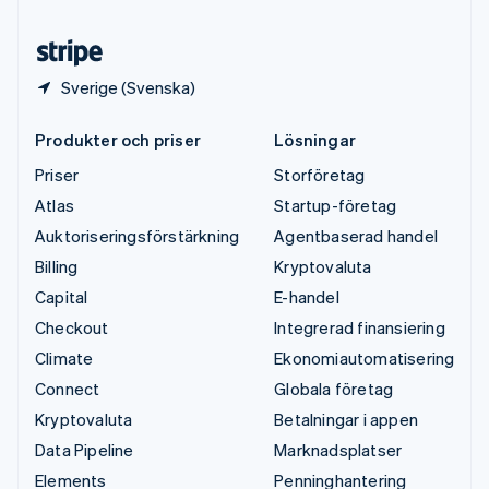
Österrike
Deutsch
English
Sverige (Svenska)
Produkter och priser
Lösningar
Priser
Storföretag
Atlas
Startup-företag
Auktoriseringsförstärkning
Agentbaserad handel
Billing
Kryptovaluta
Capital
E-handel
Checkout
Integrerad finansiering
Climate
Ekonomiautomatisering
Connect
Globala företag
Kryptovaluta
Betalningar i appen
Data Pipeline
Marknadsplatser
Elements
Penninghantering