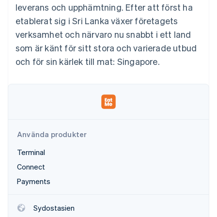
Identitetsverifiering online
leverans och upphämtning. Efter att först ha
Partner
Stripe App Marketplace
etablerat sig i Sri Lanka växer företagets
verksamhet och närvaro nu snabbt i ett land
som är känt för sitt stora och varierade utbud
Stripe Sessions 2026
och för sin kärlek till mat: Singapore.
Se hur Stripe bygger den ekonomiska inf
Titta nu
Använda produkter
Terminal
Connect
Payments
Sydostasien