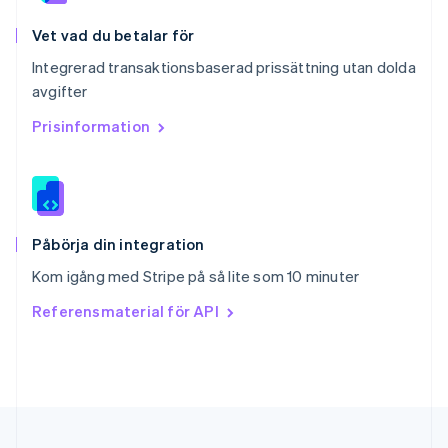
Singapore
English
简体中文
Vet vad du betalar för
Slovakien
Integrerad transaktionsbaserad prissättning utan dolda
English
avgifter
Slovenien
English
Italiano
Prisinformation
Spanien
Español
English
Storbritannien
English
Sverige
Svenska
English
Påbörja din integration
Thailand
Kom igång med Stripe på så lite som 10 minuter
ไทย
English
Tjeckien
Referensmaterial för API
English
Tyskland
Deutsch
English
Ungern
English
USA
English
Español
简体中文