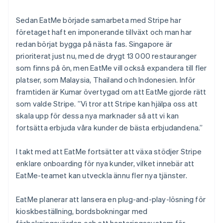
Sedan EatMe började samarbeta med Stripe har
företaget haft en imponerande tillväxt och man har
redan börjat bygga på nästa fas. Singapore är
prioriterat just nu, med de drygt 13 000 restauranger
som finns på ön, men EatMe vill också expandera till fler
platser, som Malaysia, Thailand och Indonesien. Inför
framtiden är Kumar övertygad om att EatMe gjorde rätt
som valde Stripe. ”Vi tror att Stripe kan hjälpa oss att
skala upp för dessa nya marknader så att vi kan
fortsätta erbjuda våra kunder de bästa erbjudandena.”
I takt med att EatMe fortsätter att växa stödjer Stripe
enklare onboarding för nya kunder, vilket innebär att
EatMe-teamet kan utveckla ännu fler nya tjänster.
EatMe planerar att lansera en plug-and-play-lösning för
kioskbeställning, bordsbokningar med
förbokningsvärden och ett hanteringssystem för