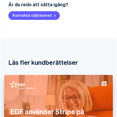
Är du redo att sätta igång?
Belgien
Nederlands
Français
Deutsch
English
Kontakta säljteamet
Brasilien
Português
English
Bulgarien
English
Cypern
English
Danmark
English
Estland
Läs fler kundberättelser
English
Fastlandskina
简体中文
English
Finland
English
Svenska
Frankrike
Français
English
Förenade Arabemiraten
English
EDF använder Stripe på
Gibraltar
English