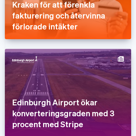
Kraken för att förenkla
Grekland
English
fakturering och återvinna
Hongkong SAR, Kina
förlorade intäkter
English
简体中文
Indien
English
Irland
English
Italien
Italiano
English
Japan
日本語
English
Kanada
English
Français
Kroatien
English
Italiano
Edinburgh Airport ökar
Lettland
English
konverteringsgraden med 3
Liechtenstein
procent med Stripe
Deutsch
English
Litauen
English