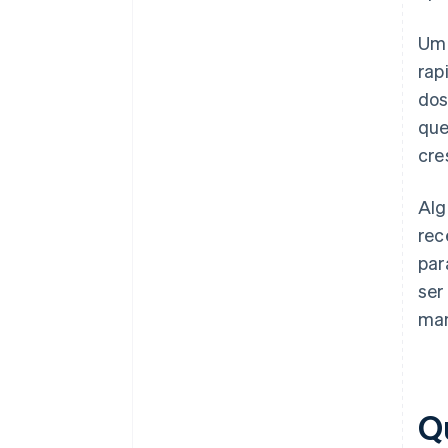
Um 
rap
dos
que
cre
Alg
rec
par
ser
man
Qu