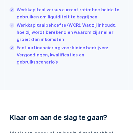
Hongkong SAR, China
Werkkapitaal versus current ratio: hoe beide te
English
简体中文
Ierland
gebruiken om liquiditeit te begrijpen
English
Werkkapitaalbehoefte (WCR): Wat zij inhoudt,
India
hoe zij wordt berekend en waarom zij sneller
English
groeit dan inkomsten
Italië
Italiano
English
Factuurfinanciering voor kleine bedrijven:
Japan
Vergoedingen, kwalificaties en
日本語
English
gebruiksscenario's
Kroatië
English
Italiano
Letland
English
Liechtenstein
Deutsch
English
Litouwen
English
Luxemburg
Klaar om aan de slag te gaan?
Français
Deutsch
English
Maleisië
English
简体中文