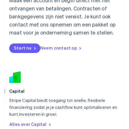
Maak een account en begin direct met het
Malta
ontvangen van betalingen. Contracten of
English
Mexico
bankgegevens zijn niet vereist. Je kunt ook
Español
English
contact met ons opnemen om een pakket op
Nederland
maat voor je onderneming samen te stellen.
Nederlands
English
Nieuw-Zeeland
English
Start nu
Neem contact op
Noorwegen
English
Oostenrijk
Deutsch
English
Polen
English
Portugal
Português
English
Capital
Roemenië
Stripe Capital biedt toegang tot snelle, flexibele
English
financiering zodat je je cashflow kunt optimaliseren en
Singapore
English
简体中文
kunt investeren in groei.
Slovenië
Alles over Capital
English
Italiano