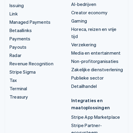
AI-bedrijven
Issuing
Creator economy
Link
Gaming
Managed Payments
Horeca, reizen en vrije
Betaallinks
tijd
Payments
Verzekering
Payouts
Media en entertainment
Radar
Non-profitorganisaties
Revenue Recognition
Zakelijke dienstverlening
Stripe Sigma
Publieke sector
Tax
Detailhandel
Terminal
Treasury
Integraties en
maatoplossingen
Stripe App Marketplace
Stripe Partner-
ecosysteem