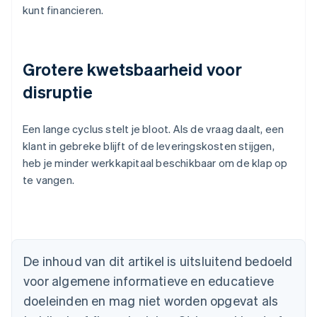
kunt financieren.
Grotere kwetsbaarheid voor
disruptie
Een lange cyclus stelt je bloot. Als de vraag daalt, een
klant in gebreke blijft of de leveringskosten stijgen,
heb je minder werkkapitaal beschikbaar om de klap op
te vangen.
Australië
English
De inhoud van dit artikel is uitsluitend bedoeld
België
voor algemene informatieve en educatieve
Nederlands
Français
Deutsch
English
Brazilië
doeleinden en mag niet worden opgevat als
Português
English