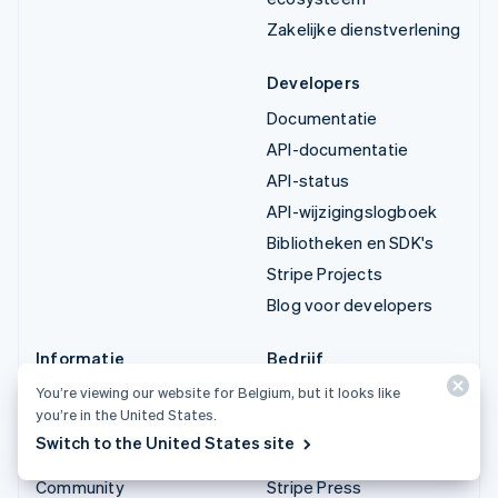
Zakelijke dienstverlening
Developers
Documentatie
API-documentatie
API-status
API-wijzigingslogboek
Bibliotheken en SDK's
Stripe Projects
Blog voor developers
Informatie
Bedrijf
Kennisbank
Productroadmap
You’re viewing our website for Belgium, but it looks like
you’re in the United States.
Ervaringen van klanten
Vacatures
Switch to the United States site
Blog
Stripe Newsroom
Community
Stripe Press