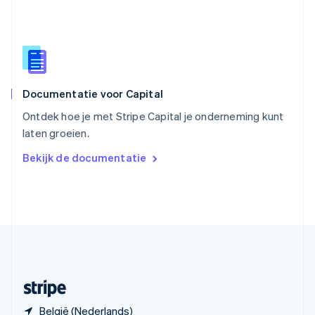
Slowakije
English
Spanje
Español
English
Thailand
ไทย
English
Documentatie voor Capital
Tsjechië
English
Ontdek hoe je met Stripe Capital je onderneming kunt
Vasteland van China
laten groeien.
简体中文
English
Verenigd Koninkrijk
Bekijk de documentatie
English
Verenigde Arabische Emiraten
English
Verenigde Staten
English
Español
简体中文
Zweden
Svenska
English
Zwitserland
Deutsch
Français
Italiano
English
België (Nederlands)