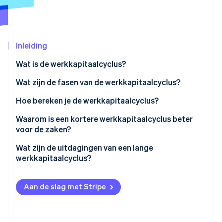
Oprichting van een start-up
Climate
Ecosysteem
CO₂-verwijdering
Inleiding
Partners
Identity
Stripe App Marketplace
Online identiteitsverificatie
Wat is de werkkapitaalcyclus?
Wat zijn de fasen van de werkkapitaalcyclus?
Voorraden
Hoe bereken je de werkkapitaalcyclus?
Stripe Sessions 2026
Debiteuren
Inventory Days (DIO)
Waarom is een kortere werkkapitaalcyclus beter
Ontdek hoe Stripe de economische infrastructuu
voor de zaken?
Nu bekijken
Crediteuren
Receivables Days (DSO)
Sterkere liquiditeit
Wat zijn de uitdagingen van een lange
Payables Days (DPO)
werkkapitaalcyclus?
Lagere financieringskosten
Cashflowspanning
Meer flexibiliteit en controle
Aan de slag met Stripe
Afhankelijkheid van externe financiering
Lager operationeel risico
Hogere bedrijfskosten en blootstelling aan risico’s