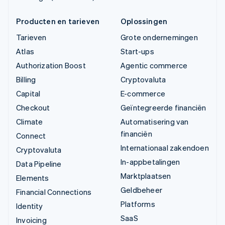
Producten en tarieven
Oplossingen
Tarieven
Grote ondernemingen
Atlas
Start-ups
Authorization Boost
Agentic commerce
Billing
Cryptovaluta
Capital
E-commerce
Checkout
Geïntegreerde financiën
Climate
Automatisering van
financiën
Connect
Internationaal zakendoen
Cryptovaluta
In-appbetalingen
Data Pipeline
Marktplaatsen
Elements
Geldbeheer
Financial Connections
Platforms
Identity
SaaS
Invoicing