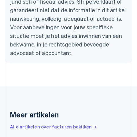
juridisch of fiscaal advies. Stripe verklaart of
Bulgarije
garandeert niet dat de informatie in dit artikel
English
Canada
nauwkeurig, volledig, adequaat of actueel is.
English
Français
Voor aanbevelingen voor jouw specifieke
Cyprus
situatie moet je het advies inwinnen van een
English
Denemarken
bekwame, in je rechtsgebied bevoegde
English
advocaat of accountant.
Duitsland
Deutsch
English
Estland
English
Finland
English
Svenska
Frankrijk
Français
English
Gibraltar
English
Meer artikelen
Griekenland
English
Alle artikelen over facturen bekijken
Hongarije
English