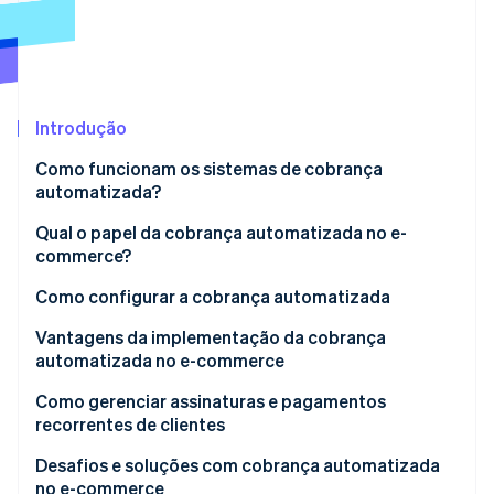
Veja o que está chegando
Radar
Ecossistema
Prevenção de fraudes
Parceiros
Atlas
Stripe App Marketplace
Incorporação de startups
Introdução
Climate
Como funcionam os sistemas de cobrança
Remoção de carbono
automatizada?
Identity
Verificação de identidade
Qual o papel da cobrança automatizada no e-
commerce?
Como configurar a cobrança automatizada
Configuração de produtos e preços
Vantagens da implementação da cobrança
Stripe Sessions 2026
automatizada no e-commerce
Formas de pagamento
Veja como a Stripe está construindo a infraestrutura econ
Assista agora
Como gerenciar assinaturas e pagamentos
Checkout do cliente
recorrentes de clientes
Cobrança automática
Ferramentas tecnológicas
Desafios e soluções com cobrança automatizada
no e-commerce