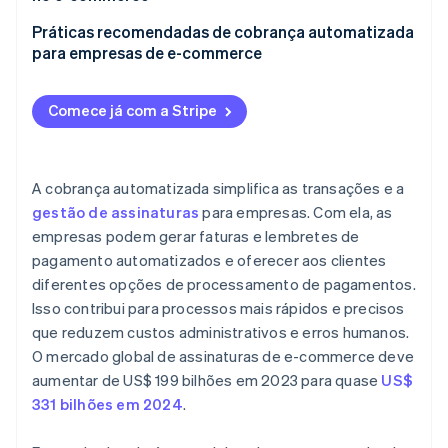
Comunicação com os clientes
Estratégias de contato com o cliente
Falhas nos pagamentos e churn involuntário
Práticas recomendadas de cobrança automatizada
Conformidade fiscal
Processos internos
para empresas de e-commerce
Fadiga de assinaturas e churn voluntário
Recursos de produtos
Integração
Comece já com a Stripe
Gerenciamento de preços e planos
Segurança e conformidade de dados
A cobrança automatizada simplifica as transações e a
gestão de assinaturas
para empresas. Com ela, as
Contestações e estornos de clientes
empresas podem gerar faturas e lembretes de
pagamento automatizados e oferecer aos clientes
diferentes opções de processamento de pagamentos.
Isso contribui para processos mais rápidos e precisos
que reduzem custos administrativos e erros humanos.
O mercado global de assinaturas de e-commerce deve
aumentar de US$ 199 bilhões em 2023 para quase
US$
331 bilhões em 2024
.