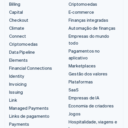
Billing
Criptomoedas
Capital
E-commerce
Checkout
Finanças integradas
Climate
Automação de finanças
Connect
Empresas do mundo
todo
Criptomoedas
Pagamentos no
Data Pipeline
aplicativo
Elements
Marketplaces
Financial Connections
Gestão dos valores
Identity
Plataformas
Invoicing
SaaS
Issuing
Empresas de IA
Link
Economia de criadores
Managed Payments
Jogos
Links de pagamento
Hospitalidade, viagens e
Payments