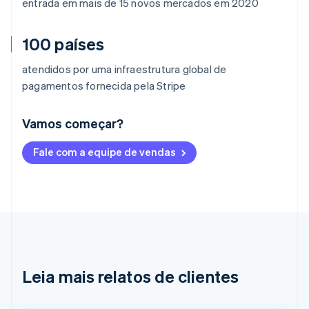
entrada em mais de 15 novos mercados em 2020
100 países
atendidos por uma infraestrutura global de
pagamentos fornecida pela Stripe
Vamos começar?
Alemanha
Fale com a equipe de vendas
Deutsch
English
Austrália
English
Áustria
Deutsch
English
Bélgica
Nederlands
Français
Deutsch
English
Brasil
Português
English
Leia mais relatos de clientes
Bulgária
English
Canadá