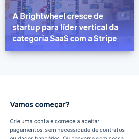
English
Svenska
França
A Brightwheel cresce de
Français
English
Gibraltar
startup para líder vertical da
English
Grécia
categoria SaaS com a Stripe
English
Hungria
English
Índia
English
Irlanda
English
Itália
Italiano
English
Japão
Vamos começar?
日本語
English
Letônia
English
Crie uma conta e comece a aceitar
Liechtenstein
pagamentos, sem necessidade de contratos
Deutsch
English
Lituânia
ou dados bancários. Ou converse com nossa