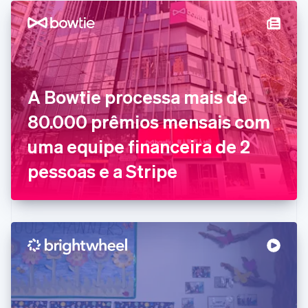
English
Français
China continental
简体中文
English
Chipre
English
Croácia
English
Italiano
A Bowtie processa mais de
Dinamarca
80.000 prêmios mensais com
English
Emirados Árabes Unidos
uma equipe financeira de 2
English
Eslováquia
pessoas e a Stripe
English
Eslovênia
English
Italiano
Espanha
Español
English
Estados Unidos
English
Español
简体中文
Estônia
English
Finlândia