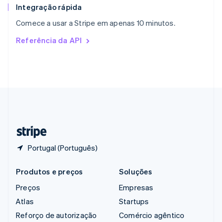
English
Integração rápida
República Tcheca
Comece a usar a Stripe em apenas 10 minutos.
English
Romênia
Referência da API
English
Singapura
English
简体中文
Suécia
Svenska
English
Suíça
Deutsch
Français
Italiano
English
Tailândia
ไทย
English
Portugal (Português)
Produtos e preços
Soluções
Preços
Empresas
Atlas
Startups
Reforço de autorização
Comércio agêntico