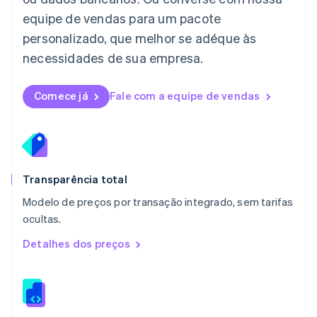
English
equipe de vendas para um pacote
Luxemburgo
personalizado, que melhor se adéque às
Français
Deutsch
English
Malásia
necessidades de sua empresa.
English
简体中文
Malta
English
Comece já
Fale com a equipe de vendas
México
Español
English
Noruega
English
Nova Zelândia
English
Transparência total
Países Baixos
Modelo de preços por transação integrado, sem tarifas
Nederlands
English
ocultas.
Polônia
English
Detalhes dos preços
Portugal
Português
English
RAE de Hong Kong, China
English
简体中文
Reino Unido