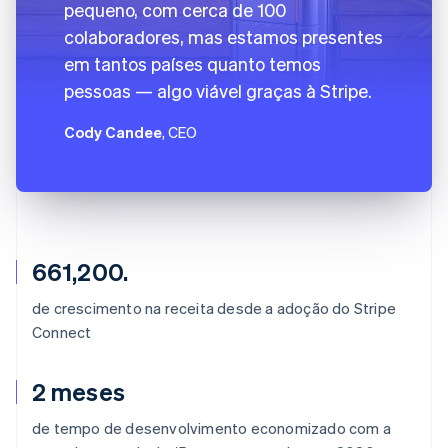
pequeno, com cerca de 100
colaboradores, mas estamos presentes
em tantos países quanto temos
pessoas — algo viável graças à Stripe.
Cody Candee
, CEO
661,200.
de crescimento na receita desde a adoção do Stripe
Connect
2 meses
de tempo de desenvolvimento economizado com a