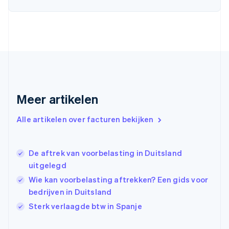
Deutsch
English
Estland
English
Finland
English
Svenska
Frankrijk
Français
English
Gibraltar
English
Meer artikelen
Griekenland
English
Alle artikelen over facturen bekijken
Hongarije
English
Hongkong SAR, China
De aftrek van voorbelasting in Duitsland
English
简体中文
Ierland
uitgelegd
English
Wie kan voorbelasting aftrekken? Een gids voor
India
bedrijven in Duitsland
English
Italië
Sterk verlaagde btw in Spanje
Italiano
English
Japan