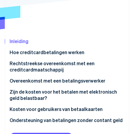
Oprichting van een start-up
Climate
Ecosysteem
CO₂-verwijdering
Partners
Identity
Stripe App Marketplace
Online identiteitsverificatie
Inleiding
Hoe creditcardbetalingen werken
Rechtstreekse overeenkomst met een
Stripe Sessions 2026
creditcardmaatschappij
Ontdek hoe Stripe de economische infrastructuu
Direct door de handelaar aan de
Overeenkomst met een betalingsverwerker
Nu bekijken
creditcardmaatschappij betaalde kosten zijn
Over kosten die handelaren betalen via
Zijn de kosten voor het betalen met elektronisch
vrijgesteld van belasting
afwikkelende instanties wordt belasting geheven
geld belastbaar?
In het geval van een prepaid betaalmethode
Kosten voor gebruikers van betaalkaarten
In het geval van uitgestelde betaling
Ondersteuning van betalingen zonder contant geld