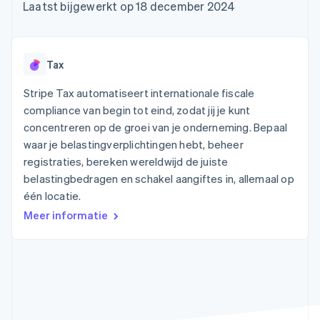
Toegang tot meer
Data Pipeline
Bedrijf
Laatst bijgewerkt op 18 december 2024
Marktplaatsen
Gegevenssynchronisatie
dan 125
Geldbeheer
Facturatie naar gebruik
Terminal
Productroadmap
Platforms
bieden
Fysieke betalingen
Jaarlijks congres
SaaS
Betaalkaarten uitgeven
Authorization
Sessions
die door stablecoins
Tax
Boost
Vacatures
worden gedekt
Optimaliseer de
Stripe Newsroom
Diensten voorzien en
Stripe Tax automatiseert internationale fiscale
acceptatie
Stripe Press
beheren met agents
Per branche
compliance van begin tot eind, zodat jij je kunt
Link
Versneld afrekenen
concentreren op de groei van je onderneming. Bepaal
Financial
AI-bedrijven
waar je belastingverplichtingen hebt, beheer
Connections
Creator economy
Contact
Bronnen
registraties, bereken wereldwijd de juiste
Data gekoppelde
Gaming
rekeningen
Horeca, reizen en vrije
belastingbedragen en schakel aangiftes in, allemaal op
Neem contact op
tijd
App-integraties
Partner worden
één locatie.
Verzekering
Voorbeelden van code
Media en entertainment
Developerblog
Meer informatie
API-status
Meer
Non-profitorganisaties
Product roadmap
Ontdek wat er in het verschiet ligt
Professionele
dienstverlening
Radar
Publieke sector
Fraudepreventie
Detailhandel
Atlas