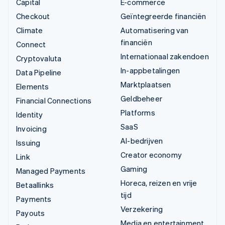
Capital
E-commerce
Checkout
Geïntegreerde financiën
Climate
Automatisering van
financiën
Connect
Internationaal zakendoen
Cryptovaluta
In-appbetalingen
Data Pipeline
Marktplaatsen
Elements
Geldbeheer
Financial Connections
Platforms
Identity
SaaS
Invoicing
AI-bedrijven
Issuing
Creator economy
Link
Gaming
Managed Payments
Horeca, reizen en vrije
Betaallinks
tijd
Payments
Verzekering
Payouts
Media en entertainment