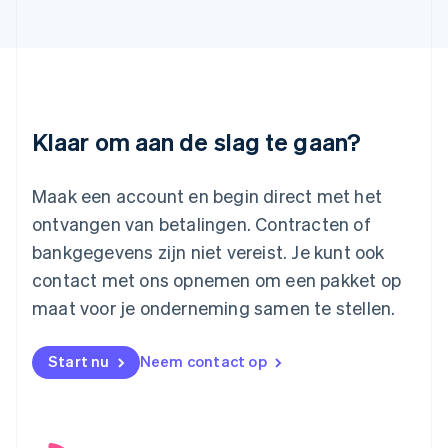
日本語
English
Kroatië
English
Italiano
Letland
English
Liechtenstein
Deutsch
English
Klaar om aan de slag te gaan?
Litouwen
English
Luxemburg
Maak een account en begin direct met het
Français
Deutsch
English
ontvangen van betalingen. Contracten of
Maleisië
bankgegevens zijn niet vereist. Je kunt ook
English
简体中文
contact met ons opnemen om een pakket op
Malta
English
maat voor je onderneming samen te stellen.
Mexico
Español
English
Nederland
Start nu
Neem contact op
Nederlands
English
Nieuw-Zeeland
English
Noorwegen