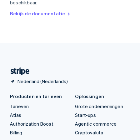
beschikbaar.
简体中文
English
Verenigd Koninkrijk
Bekijk de documentatie
English
Verenigde Arabische Emiraten
English
Verenigde Staten
English
Español
简体中文
Zweden
Svenska
English
Zwitserland
Deutsch
Français
Italiano
English
Nederland (Nederlands)
Producten en tarieven
Oplossingen
Tarieven
Grote ondernemingen
Atlas
Start-ups
Authorization Boost
Agentic commerce
Billing
Cryptovaluta