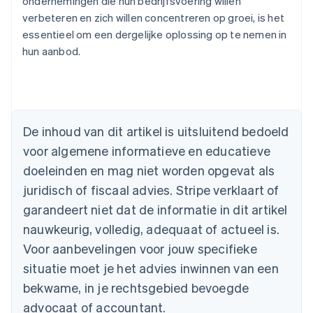
ondernemingen die hun bedrijfsvoering willen
verbeteren en zich willen concentreren op groei, is het
essentieel om een dergelijke oplossing op te nemen in
hun aanbod.
Australië
English
De inhoud van dit artikel is uitsluitend bedoeld
België
voor algemene informatieve en educatieve
Nederlands
Français
Deutsch
English
Brazilië
doeleinden en mag niet worden opgevat als
Português
English
juridisch of fiscaal advies. Stripe verklaart of
Bulgarije
garandeert niet dat de informatie in dit artikel
English
Canada
nauwkeurig, volledig, adequaat of actueel is.
English
Français
Voor aanbevelingen voor jouw specifieke
Cyprus
situatie moet je het advies inwinnen van een
English
Denemarken
bekwame, in je rechtsgebied bevoegde
English
advocaat of accountant.
Duitsland