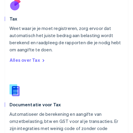
English
Oostenrijk
Deutsch
English
Tax
Polen
English
Weet waar je je moet registreren, zorg ervoor dat
Portugal
automatisch het juiste bedrag aan belasting wordt
Português
English
berekend en raadpleeg de rapporten die je nodig hebt
Roemenië
om aangifte te doen.
English
Singapore
Alles over Tax
English
简体中文
Slovenië
English
Italiano
Slowakije
English
Spanje
Español
English
Documentatie voor Tax
Thailand
ไทย
English
Automatiseer de berekening en aangifte van
Tsjechië
omzetbelasting, btw en GST voor al je transacties. Er
English
zijn integraties met weinig code of zonder code
Vasteland van China