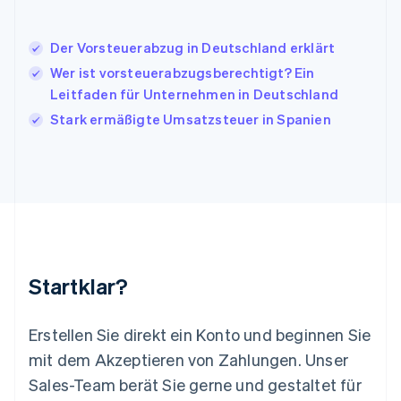
Italiano
English
Japan
日本語
English
Der Vorsteuerabzug in Deutschland erklärt
Kanada
Wer ist vorsteuerabzugsberechtigt? Ein
English
Français
Leitfaden für Unternehmen in Deutschland
Kroatien
English
Italiano
Stark ermäßigte Umsatzsteuer in Spanien
Lettland
English
Liechtenstein
Deutsch
English
Litauen
English
Luxemburg
Français
Deutsch
English
Malaysia
Startklar?
English
简体中文
Malta
English
Erstellen Sie direkt ein Konto und beginnen Sie
Mexiko
mit dem Akzeptieren von Zahlungen. Unser
Español
English
Sales-Team berät Sie gerne und gestaltet für
Neuseeland