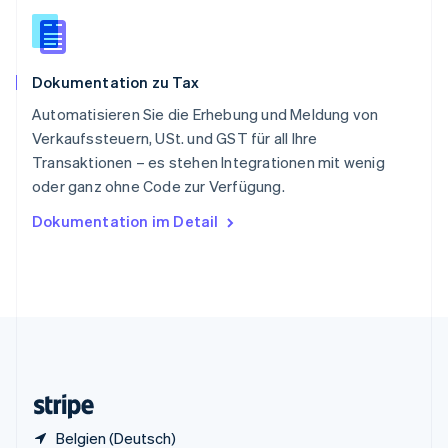
English
Italiano
Sonderverwaltungsregion Hongkong,
China
English
简体中文
Dokumentation zu Tax
Spanien
Español
English
Automatisieren Sie die Erhebung und Meldung von
Thailand
Verkaufssteuern, USt. und GST für all Ihre
ไทย
English
Transaktionen – es stehen Integrationen mit wenig
Tschechische Republik
oder ganz ohne Code zur Verfügung.
English
Ungarn
Dokumentation im Detail
English
Vereinigte Arabische Emirate
English
Vereinigte Staaten
English
Español
简体中文
Vereinigtes Königreich
English
Zypern
English
Belgien (Deutsch)