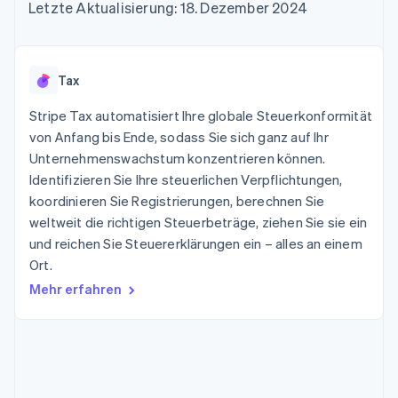
Data Pipeline
Letzte Aktualisierung: 18. Dezember 2024
Geldmanagement
Marktplatz auf
Zugriff auf mehr als
Datensynchronisierung
Produkt-Roadmap
Plattformen
Grundlagen der
125
Stripe Sessions
SaaS
Abonnementverwaltung
Terminal
Karriere
Zahlungen vor Ort
Newsroom
So setzen Sie
Tax
Authorization
Stripe Press
nutzungsbasierte
Boost
Abrechnung um
Stripe Tax automatisiert Ihre globale Steuerkonformität
Nach Branche
Optimierung der
Stablecoin-gestützte
Autorisierungsraten
von Anfang bis Ende, sodass Sie sich ganz auf Ihr
Karten ausgeben: So
Link
KI-Unternehmen
Kontakt
geht´s
Unternehmenswachstum konzentrieren können.
Beschleunigter
Creator Economy
Bereitstellung und
Identifizieren Sie Ihre steuerlichen Verpflichtungen,
Bezahlvorgang
Gaming
Verwaltung von
Sales-Team
koordinieren Sie Registrierungen, berechnen Sie
Financial
Bewirtung, Reisen und
Diensten mit Agenten
kontaktieren
Connections
Freizeit
weltweit die richtigen Steuerbeträge, ziehen Sie sie ein
Partner werden
Verbundene
Versicherungen
und reichen Sie Steuererklärungen ein – alles an einem
Medien und
Finanzdaten
Ort.
Unterhaltung
Ressourcen
Gemeinnützige
Mehr erfahren
Organisationen
Fachdienstleistungen
App-Integrationen
Mehr
Öffentlicher Sektor
Code-Beispiele
Product roadmap
Einzelhandel
Entwickler-Blog
Ausblick
API-Status
Radar