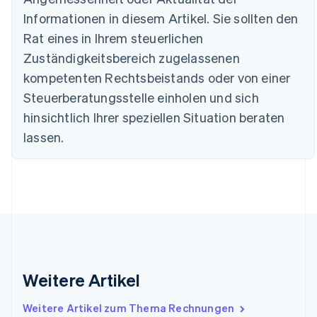
English
Informationen in diesem Artikel. Sie sollten den
Dänemark
English
Rat eines in Ihrem steuerlichen
Deutschland
Zuständigkeitsbereich zugelassenen
Deutsch
English
Estland
kompetenten Rechtsbeistands oder von einer
English
Steuerberatungsstelle einholen und sich
Festlandchina
hinsichtlich Ihrer speziellen Situation beraten
简体中文
English
Finnland
lassen.
English
Svenska
Frankreich
Français
English
Gibraltar
English
Griechenland
English
Indien
English
Weitere Artikel
Irland
English
Italien
Weitere Artikel zum Thema Rechnungen