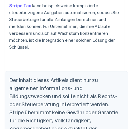
Stripe Tax
kann beispielsweise komplizierte
steuerbezogene Aufgaben automatisieren, sodass Sie
Steuerbeträge für alle Zahlungen berechnen und
merlden können. Für Unternehmen, die ihre Abläufe
verbessern und sich auf Wachstum konzentrieren
möchten, ist die Integration einer solchen Lösung der
Schlüssel.
Der Inhalt dieses Artikels dient nur zu
allgemeinen Informations- und
Australien
Bildungszwecken und sollte nicht als Rechts-
English
Belgien
oder Steuerberatung interpretiert werden.
Nederlands
Français
Deutsch
English
Stripe übernimmt keine Gewähr oder Garantie
Brasilien
für die Richtigkeit, Vollständigkeit,
Português
English
Bulgarien
Angemessenheit oder Aktualität der