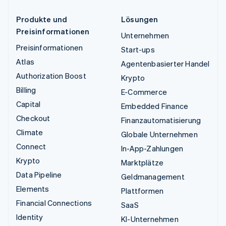
Produkte und
Lösungen
Preisinformationen
Unternehmen
Preisinformationen
Start-ups
Atlas
Agentenbasierter Handel
Authorization Boost
Krypto
Billing
E-Commerce
Capital
Embedded Finance
Checkout
Finanzautomatisierung
Climate
Globale Unternehmen
Connect
In-App-Zahlungen
Krypto
Marktplätze
Data Pipeline
Geldmanagement
Elements
Plattformen
Financial Connections
SaaS
Identity
KI-Unternehmen