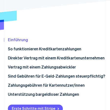
Betrugsprävention
Ecosystem
Atlas
Start-up-Gründung
Partner
Stripe App-Marktplatz
Climate
CO₂-Entnahme
Identity
Online-Identitätsprüfung
Einführung
So funktionieren Kreditkartenzahlungen
Direkter Vertrag mit einem Kreditkartenunternehmen
Stripe-Sessions 2026
Von Händlern direkt an Kreditkartenunternehmen
Vertrag mit einem Zahlungsabwickler
Erfahren Sie, wie Stripe Lösungen für die Wirts
gezahlte Gebühren sind steuerbefreit
Jetzt ansehen
Von Händlern über Abwicklungstellen gezahlte
Sind Gebühren für E-Geld-Zahlungen steuerpflichtig?
Gebühren sind steuerpflichtig
Beim Typ Vorauszahlung
Zahlungsgebühren für Kartennutzer/innen
Bei der Zahlungsart für Zahlungsaufschub
Unterstützung bargeldloser Zahlungen
Erste Schritte mit Stripe