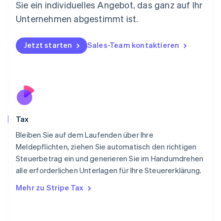
Sie ein individuelles Angebot, das ganz auf Ihr
English
Niederlande
Unternehmen abgestimmt ist.
Nederlands
English
Norwegen
English
Jetzt starten
Sales-Team kontaktieren
Österreich
Deutsch
English
Polen
English
Portugal
Português
English
Rumänien
Tax
English
Schweden
Bleiben Sie auf dem Laufenden über Ihre
Svenska
English
Meldepflichten, ziehen Sie automatisch den richtigen
Schweiz
Steuerbetrag ein und generieren Sie im Handumdrehen
Deutsch
Français
Italiano
English
alle erforderlichen Unterlagen für Ihre Steuererklärung.
Singapur
English
简体中文
Mehr zu Stripe Tax
Slowakei
English
Slowenien