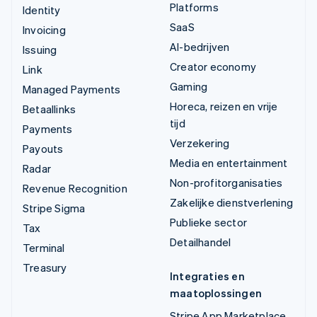
Platforms
Identity
SaaS
Invoicing
AI-bedrijven
Issuing
Creator economy
Link
Gaming
Managed Payments
Horeca, reizen en vrije
Betaallinks
tijd
Payments
Verzekering
Payouts
Media en entertainment
Radar
Non-profitorganisaties
Revenue Recognition
Zakelijke dienstverlening
Stripe Sigma
Publieke sector
Tax
Detailhandel
Terminal
Treasury
Integraties en
maatoplossingen
Stripe App Marketplace