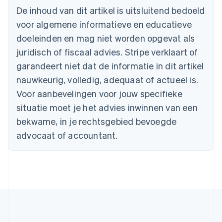
Nederlands
Français
Deutsch
English
De inhoud van dit artikel is uitsluitend bedoeld
Brazilië
voor algemene informatieve en educatieve
Português
English
Bulgarije
doeleinden en mag niet worden opgevat als
English
juridisch of fiscaal advies. Stripe verklaart of
Canada
English
Français
garandeert niet dat de informatie in dit artikel
Cyprus
nauwkeurig, volledig, adequaat of actueel is.
English
Denemarken
Voor aanbevelingen voor jouw specifieke
English
situatie moet je het advies inwinnen van een
Duitsland
bekwame, in je rechtsgebied bevoegde
Deutsch
English
Estland
advocaat of accountant.
English
Finland
English
Svenska
Frankrijk
Français
English
Gibraltar
English
Griekenland