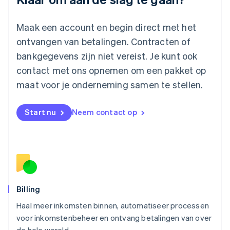
Maleisië
English
简体中文
Maak een account en begin direct met het
Malta
ontvangen van betalingen. Contracten of
English
Mexico
bankgegevens zijn niet vereist. Je kunt ook
Español
English
contact met ons opnemen om een pakket op
Nederland
maat voor je onderneming samen te stellen.
Nederlands
English
Nieuw-Zeeland
English
Start nu
Neem contact op
Noorwegen
English
Oostenrijk
Deutsch
English
Polen
English
Portugal
Português
English
Billing
Roemenië
Haal meer inkomsten binnen, automatiseer processen
English
voor inkomstenbeheer en ontvang betalingen van over
Singapore
English
简体中文