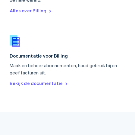
de hele wereld.
Slovenië
Alles over Billing
English
Italiano
Slowakije
English
Spanje
Español
English
Thailand
ไทย
English
Documentatie voor Billing
Tsjechië
English
Maak en beheer abonnementen, houd gebruik bij en
Vasteland van China
geef facturen uit.
简体中文
English
Verenigd Koninkrijk
Bekijk de documentatie
English
Verenigde Arabische Emiraten
English
Verenigde Staten
English
Español
简体中文
Zweden
Svenska
English
Zwitserland
Deutsch
Français
Italiano
English