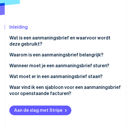
Oprichting van een start-up
Climate
Ecosysteem
CO₂-verwijdering
Inleiding
Partners
Identity
Stripe App Marketplace
Online identiteitsverificatie
Wat is een aanmaningsbrief en waarvoor wordt
deze gebruikt?
Waarom is een aanmaningsbrief belangrijk?
Wanneer moet je een aanmaningsbrief sturen?
Stripe Sessions 2026
Ontdek hoe Stripe de economische infrastructuu
Wat moet er in een aanmaningsbrief staan?
Nu bekijken
Waar vind ik een sjabloon voor een aanmaningsbrief
voor openstaande facturen?
Aan de slag met Stripe