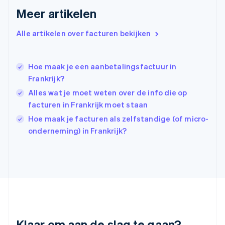
English
Meer artikelen
Hongarije
English
Hongkong SAR, China
Alle artikelen over facturen bekijken
English
简体中文
Ierland
English
Hoe maak je een aanbetalingsfactuur in
India
Frankrijk?
English
Alles wat je moet weten over de info die op
Italië
Italiano
English
facturen in Frankrijk moet staan
Japan
Hoe maak je facturen als zelfstandige (of micro-
日本語
English
onderneming) in Frankrijk?
Kroatië
English
Italiano
Letland
English
Liechtenstein
Deutsch
English
Litouwen
English
Luxemburg
Klaar om aan de slag te gaan?
Français
Deutsch
English