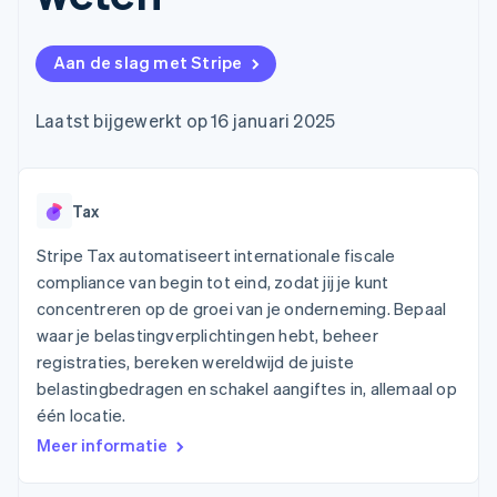
Toegang tot meer
Data Pipeline
Bedrijf
Marktplaatsen
Gegevenssynchronisatie
dan 125
Geldbeheer
Facturatie naar gebruik
Terminal
Productroadmap
Platforms
bieden
Aan de slag met Stripe
Fysieke betalingen
Jaarlijks congres
SaaS
Betaalkaarten uitgeven
Authorization
Sessions
die door stablecoins
Boost
Vacatures
worden gedekt
Laatst bijgewerkt op 16 januari 2025
Optimaliseer de
Stripe Newsroom
Diensten voorzien en
acceptatie
Stripe Press
beheren met agents
Per branche
Link
Versneld afrekenen
Financial
Tax
AI-bedrijven
Connections
Creator economy
Contact
Bronnen
Data gekoppelde
Gaming
Stripe Tax automatiseert internationale fiscale
rekeningen
Horeca, reizen en vrije
Neem contact op
compliance van begin tot eind, zodat jij je kunt
tijd
App-integraties
Partner worden
concentreren op de groei van je onderneming. Bepaal
Verzekering
Voorbeelden van code
Media en entertainment
Developerblog
waar je belastingverplichtingen hebt, beheer
API-status
registraties, bereken wereldwijd de juiste
Meer
Non-profitorganisaties
belastingbedragen en schakel aangiftes in, allemaal op
Product roadmap
Ontdek wat er in het verschiet ligt
Professionele
één locatie.
dienstverlening
Radar
Meer informatie
Publieke sector
Fraudepreventie
Detailhandel
Atlas