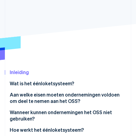
Oprichting van een start-up
Climate
Ecosysteem
CO₂-verwijdering
Partners
Identity
Stripe App Marketplace
Online identiteitsverificatie
Stripe Sessions 2026
Inleiding
Ontdek hoe Stripe de economische infrastructuu
Nu bekijken
Wat is het éénloketsysteem?
Wat is ViDA?
Aan welke eisen moeten ondernemingen voldoen
om deel te nemen aan het OSS?
Leveringsdrempel
Wanneer kunnen ondernemingen het OSS niet
gebruiken?
Wanneer ze de kleineondernemersregeling
Hoe werkt het éénloketsysteem?