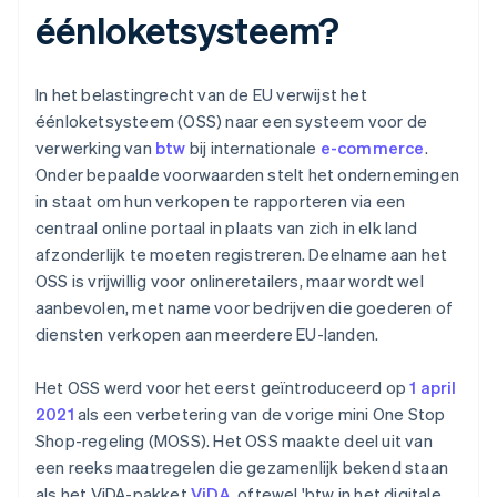
éénloketsysteem?
In het belastingrecht van de EU verwijst het
éénloketsysteem (OSS) naar een systeem voor de
verwerking van
btw
bij internationale
e-commerce
.
Onder bepaalde voorwaarden stelt het ondernemingen
in staat om hun verkopen te rapporteren via een
centraal online portaal in plaats van zich in elk land
afzonderlijk te moeten registreren. Deelname aan het
OSS is vrijwillig voor onlineretailers, maar wordt wel
aanbevolen, met name voor bedrijven die goederen of
diensten verkopen aan meerdere EU-landen.
Het OSS werd voor het eerst geïntroduceerd op
1 april
2021
als een verbetering van de vorige mini One Stop
Shop-regeling (MOSS). Het OSS maakte deel uit van
een reeks maatregelen die gezamenlijk bekend staan
als het ViDA-pakket
ViDA
, oftewel 'btw in het digitale