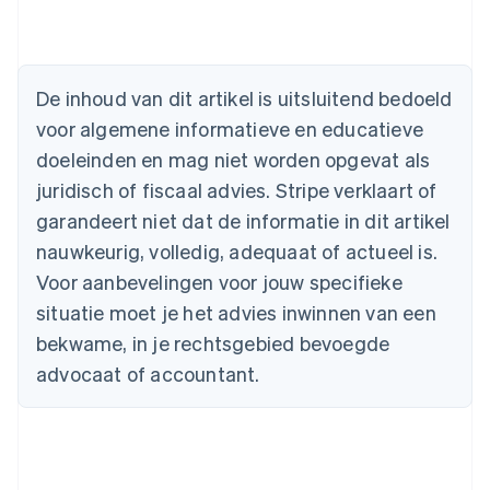
Australië
De inhoud van dit artikel is uitsluitend bedoeld
English
voor algemene informatieve en educatieve
België
doeleinden en mag niet worden opgevat als
Nederlands
Français
Deutsch
English
Brazilië
juridisch of fiscaal advies. Stripe verklaart of
Português
English
garandeert niet dat de informatie in dit artikel
Bulgarije
nauwkeurig, volledig, adequaat of actueel is.
English
Canada
Voor aanbevelingen voor jouw specifieke
English
Français
situatie moet je het advies inwinnen van een
Cyprus
English
bekwame, in je rechtsgebied bevoegde
Denemarken
advocaat of accountant.
English
Duitsland
Deutsch
English
Estland
English
Finland