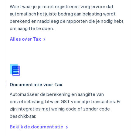
English
Weet waar je je moet registreren, zorg ervoor dat
Portugal
automatisch het juiste bedrag aan belasting wordt
Português
English
berekend en raadpleeg de rapporten die je nodig hebt
Roemenië
om aangifte te doen.
English
Singapore
Alles over Tax
English
简体中文
Slovenië
English
Italiano
Slowakije
English
Spanje
Español
English
Documentatie voor Tax
Thailand
ไทย
English
Automatiseer de berekening en aangifte van
Tsjechië
omzetbelasting, btw en GST voor al je transacties. Er
English
zijn integraties met weinig code of zonder code
Vasteland van China
beschikbaar.
简体中文
English
Verenigd Koninkrijk
Bekijk de documentatie
English
Verenigde Arabische Emiraten