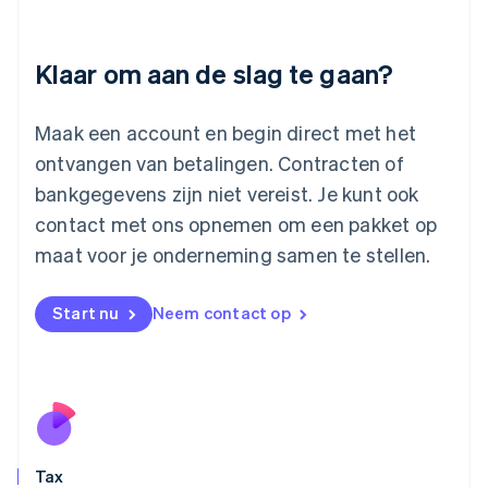
English
Liechtenstein
Deutsch
English
Klaar om aan de slag te gaan?
Litouwen
English
Luxemburg
Maak een account en begin direct met het
Français
Deutsch
English
ontvangen van betalingen. Contracten of
Maleisië
bankgegevens zijn niet vereist. Je kunt ook
English
简体中文
contact met ons opnemen om een pakket op
Malta
English
maat voor je onderneming samen te stellen.
Mexico
Español
English
Nederland
Start nu
Neem contact op
Nederlands
English
Nieuw-Zeeland
English
Noorwegen
English
Oostenrijk
Deutsch
English
Tax
Polen