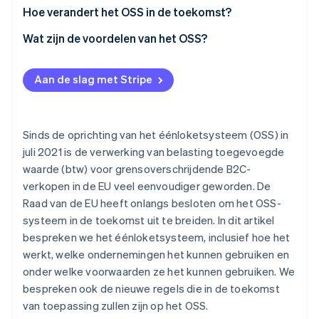
gebruiken
Registreren in het OSS
Hoe verandert het OSS in de toekomst?
Wanneer zij profiteren van gedifferentieerde
Documenten over internationale verkoop
Wat zijn de voordelen van het OSS?
belastingheffing
De OSS-belastingaangifte voorbereiden
Voordelen voor bedrijven
Als ze magazijnen hebben in EU-landen waaraan ze
Aan de slag met Stripe
verkopen
Belasting betalen
Voordelen voor de belastingdienst
Sinds de oprichting van het éénloketsysteem (OSS) in
juli 2021 is de verwerking van belasting toegevoegde
waarde (btw) voor grensoverschrijdende B2C-
verkopen in de EU veel eenvoudiger geworden. De
Raad van de EU heeft onlangs besloten om het OSS-
systeem in de toekomst uit te breiden. In dit artikel
bespreken we het éénloketsysteem, inclusief hoe het
werkt, welke ondernemingen het kunnen gebruiken en
onder welke voorwaarden ze het kunnen gebruiken. We
bespreken ook de nieuwe regels die in de toekomst
van toepassing zullen zijn op het OSS.