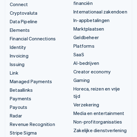
financiën
Connect
Internationaal zakendoen
Cryptovaluta
In-appbetalingen
Data Pipeline
Marktplaatsen
Elements
Geldbeheer
Financial Connections
Platforms
Identity
SaaS
Invoicing
AI-bedrijven
Issuing
Creator economy
Link
Gaming
Managed Payments
Horeca, reizen en vrije
Betaallinks
tijd
Payments
Verzekering
Payouts
Media en entertainment
Radar
Non-profitorganisaties
Revenue Recognition
Zakelijke dienstverlening
Stripe Sigma