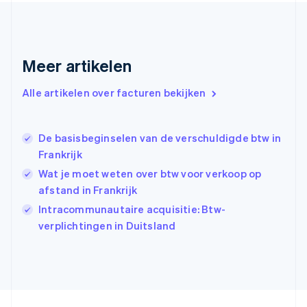
English
Svenska
Frankrijk
Français
English
Gibraltar
Meer artikelen
English
Griekenland
Alle artikelen over facturen bekijken
English
Hongarije
English
De basisbeginselen van de verschuldigde btw in
Hongkong SAR, China
Frankrijk
English
简体中文
Ierland
Wat je moet weten over btw voor verkoop op
English
afstand in Frankrijk
India
Intracommunautaire acquisitie: Btw-
English
Italië
verplichtingen in Duitsland
Italiano
English
Japan
日本語
English
Kroatië
English
Italiano
Letland