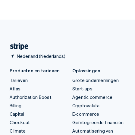
English
Verenigde Staten
English
Español
简体中文
Zweden
Svenska
English
Zwitserland
Deutsch
Français
Italiano
English
Nederland (Nederlands)
Producten en tarieven
Oplossingen
Tarieven
Grote ondernemingen
Atlas
Start-ups
Authorization Boost
Agentic commerce
Billing
Cryptovaluta
Capital
E-commerce
Checkout
Geïntegreerde financiën
Climate
Automatisering van