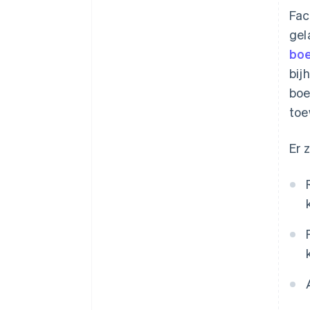
Fac
Voer eens in de paar maanden
een audit uit en stel de koers bij
gel
bo
bij
boe
toe
Er 