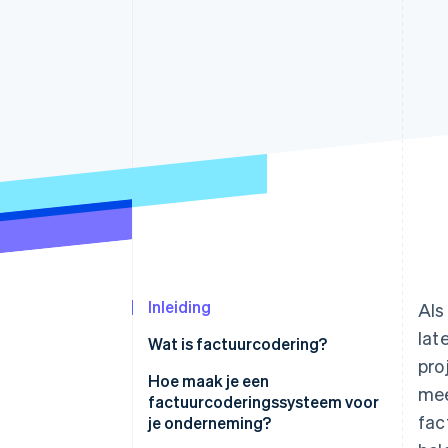
Link
Versneld afrekenen
Financial Connections
Data gekoppelde rekeningen
Inleiding
Als
lat
Wat is factuurcodering?
pro
Hoe maak je een
mee
factuurcoderingssysteem voor
fac
je onderneming?