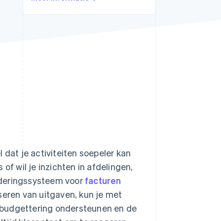
Stripe Sessions 2026
Ontdek hoe Stripe de
economische
infrastructuur voor AI
bouwt.
Nu bekijken
 dat je activiteiten soepeler kan
of wil je inzichten in afdelingen,
oderingssysteem voor
facturen
seren van uitgaven, kun je met
 budgettering ondersteunen en de