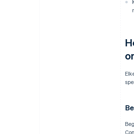
H
o
Elk
spe
Be
Beg
Con