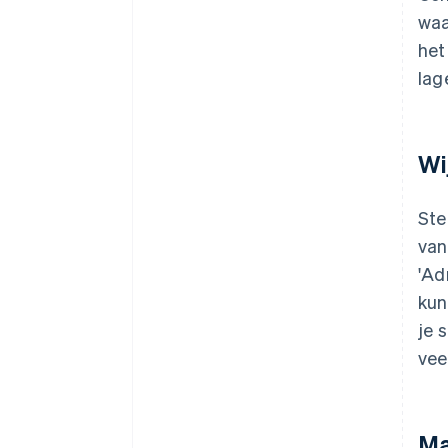
waa
het
lag
Wi
Ste
van
'Ad
kun
je 
vee
Ma