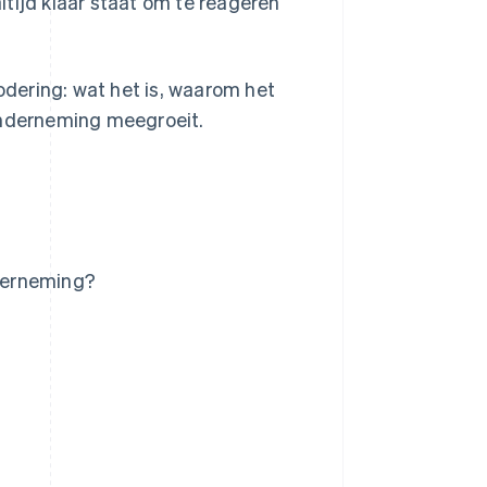
tijd klaar staat om te reageren
dering: wat het is, waarom het
onderneming meegroeit.
derneming?