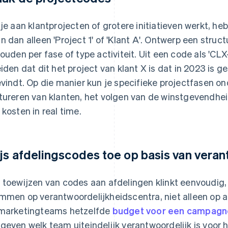
 je aan klantprojecten of grotere initiatieven werkt, he
n dan alleen 'Project 1' of 'Klant A'. Ontwerp een stru
houden per fase of type activiteit. Uit een code als 'CL
eiden dat dit het project van klant X is dat in 2023 is ges
evindt. Op die manier kun je specifieke projectfasen o
tureren van klanten, het volgen van de winstgevendhei
 kosten in real time.
js afdelingscodes toe op basis van veran
 toewijzen van codes aan afdelingen klinkt eenvoudig, 
mmen op verantwoordelijkheidscentra, niet alleen op 
marketingteams hetzelfde
budget voor een campagn
geven welk team uiteindelijk verantwoordelijk is voor 