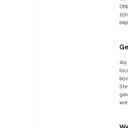
ONL
zij
bep
Ge
Als
loc
bij
Ste
gel
wor
We