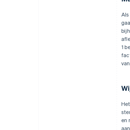
Als
gaa
bij
afl
1 b
fac
van
Wi
Het
ste
en 
aan