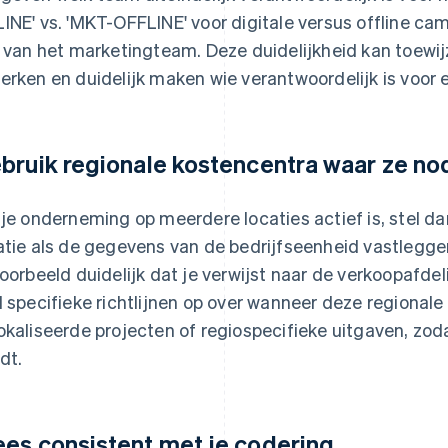
INE' vs. 'MKT-OFFLINE' voor digitale versus offline c
n van het marketingteam. Deze duidelijkheid kan toew
erken en duidelijk maken wie verantwoordelijk is voor e
bruik regionale kostencentra waar ze nod
 je onderneming op meerdere locaties actief is, stel da
atie als de gegevens van de bedrijfseenheid vastlegg
voorbeeld duidelijk dat je verwijst naar de verkoopafde
l specifieke richtlijnen op over wanneer deze regionale 
okaliseerde projecten of regiospecifieke uitgaven, zod
dt.
es consistent met je codering