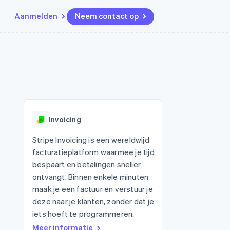
Aanmelden
Neem contact op
Bronnen
Ecosysteem
Contact
marktplaatsen
Meer
App-integraties
Partners
Neem contact op
Product roadmap
Voorbeelden van code
Stripe App Marketplace
Partner worden
Ontdek wat er in het verschiet
or platforms
Developerblog
ligt
r platforms
API-status
financiële
Radar
Invoicing
Fraudepreventie
tuele kaarten
Atlas
ing
Stripe Invoicing is een wereldwijd
Oprichting van een start-up
facturatieplatform waarmee je tijd
Climate
bespaart en betalingen sneller
CO₂-verwijdering
ontvangt. Binnen enkele minuten
Identity
maak je een factuur en verstuur je
Online identiteitsverificatie
deze naar je klanten, zonder dat je
iets hoeft te programmeren.
Meer informatie